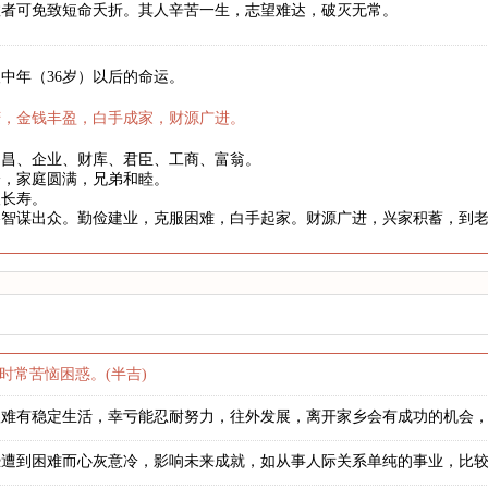
数者可免致短命夭折。其人辛苦一生，志望难达，破灭无常。
中年（36岁）以后的命运。
庆，金钱丰盈，白手成家，财源广进。
文昌、企业、财库、君臣、工商、富翁。
身，家庭圆满，兄弟和睦。
望长寿。
略智谋出众。勤俭建业，克服困难，白手起家。财源广进，兴家积蓄，到
时常苦恼困惑。(半吉)
很难有稳定生活，幸亏能忍耐努力，往外发展，离开家乡会有成功的机会
恐遭到困难而心灰意冷，影响未来成就，如从事人际关系单纯的事业，比