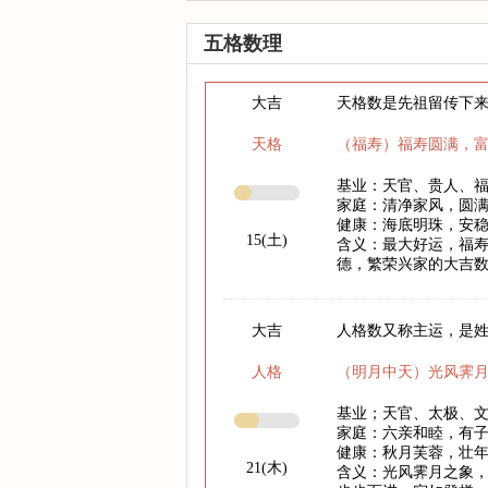
五格数理
大吉
天格数是先祖留传下
天格
（福寿）福寿圆满，
基业：天官、贵人、
家庭：清净家风，圆
健康：海底明珠，安
15(土)
含义：最大好运，福
德，繁荣兴家的大吉
大吉
人格数又称主运，是
人格
（明月中天）光风霁
基业；天官、太极、
家庭：六亲和睦，有
健康：秋月芙蓉，壮
21(木)
含义：光风霁月之象