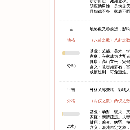
步步而进，宛如登梯
阴应助男性，是为先
且妇德不备，家庭不
吉
地格数又称前运，影响
地格
（八卦之数）八卦之
基业：艺能、美术、
家庭：兴家成为达贤
健康：高山立松，完
8(金)
含义：意志如磐石，
戒慎过刚，可免遭难
半吉
外格又称变格，影响
外格
（两仪之数）两仪之
基业：劫财、破灭、
家庭：亲情疏远。夫
健康：凶变、病弱、
2(木)
含义：混沌未定之象