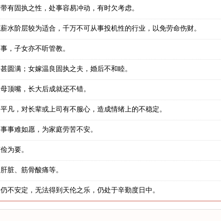
中带有固执之性，处事容易冲动，有时欠考虑。
或薪水阶层较为适合，千万不可从事投机性的行业，以免劳命伤财。
之事，子女亦不听管教。
不甚圆满；女嫁温良固执之夫，婚后不和睦。
父母顶嘴，长大后成就还不错。
力平凡，对长辈或上司有不服心，造成情绪上的不稳定。
，事事难如愿，为家庭劳苦不安。
节俭为要。
、肝脏、筋骨酸痛等。
神仍不安定，无法得到天伦之乐，仍处于辛勤度日中。