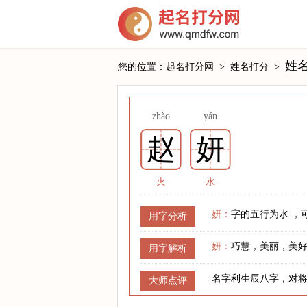
姓
您的位置：
起名打分网
>
姓名打分
>
zhào
yán
赵
妍
火
水
妍：
字的五行为水 ，
用字分析
妍：
巧慧，美丽，美
用字解析
名字利生辰八字，对
大师点评