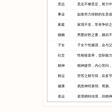
意志
意志不够坚定，努力
事业
如靠劳力得财的生意
家庭
家境不安，常有争吵
婚姻
男娶好胜之妻，婚后
子女
子女个性顽强，会与
社交
性格较直率，交际能
精神
精神疲劳，内心苦闷
财运
劳苦之财可得，应多
健康
易患神经衰弱、胃肠
老运
老境稍转佳境，但精