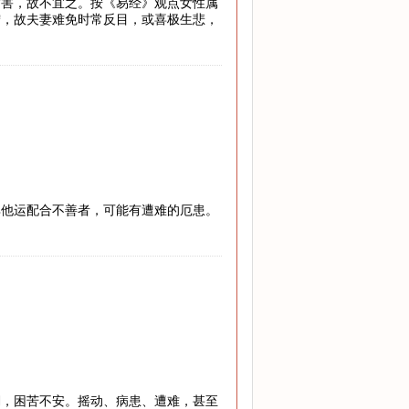
灾害，故不宜之。按《易经》观点女性属
宁，故夫妻难免时常反目，或喜极生悲，
其他运配合不善者，可能有遭难的厄患。
澜，困苦不安。摇动、病患、遭难，甚至