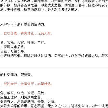
。立业兴家，大博名利，寿禄丰厚，乃贵重的吉数。女性得此数者，易招
天的补数，如具备首领之运，即妻凌夫之格。阴阳生出暗斗，自然不得安
圆满，妻便克夫，所谓两虎相斗，必无双全者慎之戒之。
人中年（36岁）以前的活动力。
数，乾坎艮震，巽离坤兑，无穷无尽。
学者、官禄、天官、师表、畜产。
者，家境先难后裕。
健自在，可望长寿。
富于进取的气概。排除万难达到目的。名实两得，忍耐克己逐成大功。若
。
人的社交能力、智慧等。
数，混沌未开，进退保守，志望难达。
灾危、破家、红艳、变迁、美貌。
妻应相互理解，则免别离之苦。
短命也有之。易患皮肤病、外伤、夭折。
，为最大凶恶的暗示。意志不坚，无独立之气力，进退失自由，内外生波