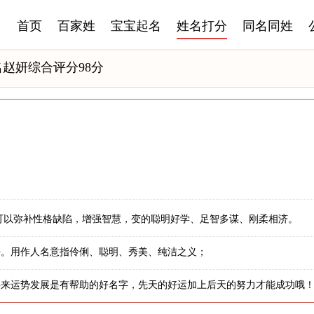
首页
百家姓
宝宝起名
姓名打分
同名同姓
名赵妍综合评分98分
可以弥补性格缺陷，增强智慧，变的聪明好学、足智多谋、刚柔相济。
好。用作人名意指伶俐、聪明、秀美、纯洁之义；
将来运势发展是有帮助的好名字，先天的好运加上后天的努力才能成功哦