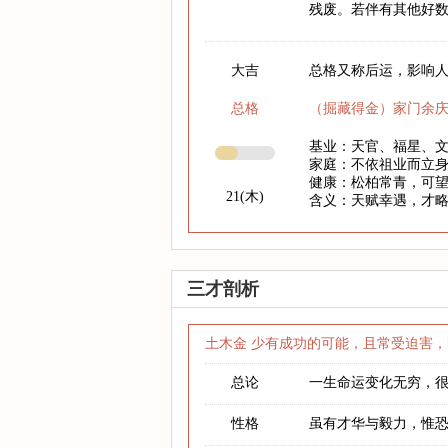
残废。若伴有其他好
大吉
总格又称后运，影响人
总格
（掘藏得金）家门余
基业：天官、福星、
家庭：不依祖业而立
健康：松柏常青，可
21(木)
含义：天赋幸遇，才
三才剖析
土木金 少有成功的可能，且常受迫害，
总论
一生命运变化无穷，
性格
虽有才华与毅力，惟