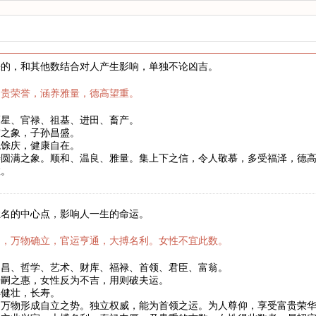
来的，和其他数结合对人产生影响，单独不论凶吉。
富贵荣誉，涵养雅量，德高望重。
福星、官禄、祖基、进田、畜产。
满之象，子孙昌盛。
稳馀庆，健康自在。
寿圆满之象。顺和、温良、雅量。集上下之信，令人敬慕，多受福泽，德
数。
姓名的中心点，影响人一生的命运。
月，万物确立，官运亨通，大搏名利。女性不宜此数。
文昌、哲学、艺术、财库、福禄、首领、君臣、富翁。
子嗣之惠，女性反为不吉，用则破夫运。
年健壮，长寿。
，万物形成自立之势。独立权威，能为首领之运。为人尊仰，享受富贵荣