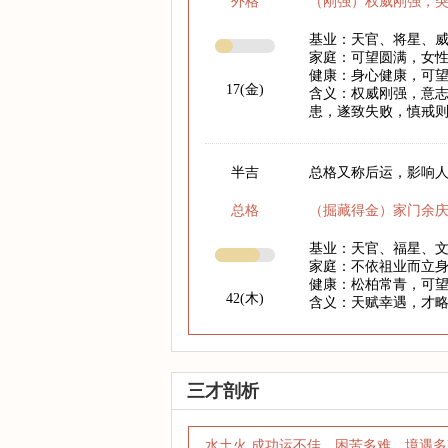
外格
（刚强）权威刚强，
基业：天官、将星、
家庭：可望圆满，女
健康：身心健康，可
17(金)
含义：权威刚强，意
患，遂致失败，慎戒
半吉
总格又称后运，影响人
总格
（掘藏得金）家门余
基业：天官、福星、
家庭：不依祖业而立
健康：松柏常青，可
42(木)
含义：天赋幸遇，才
三才剖析
水土火 成功运不佳，困苦多难，境遇多