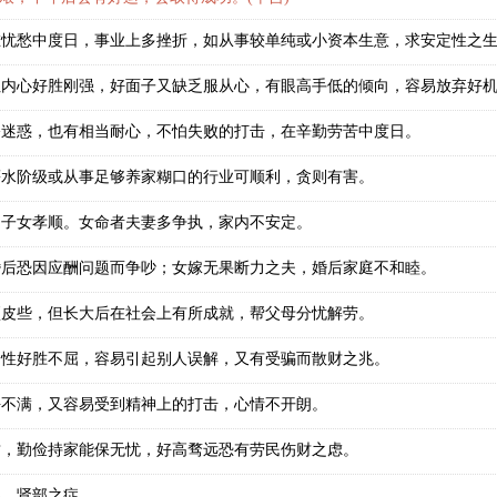
在忧愁中度日，事业上多挫折，如从事较单纯或小资本生意，求安定性之
但内心好胜刚强，好面子又缺乏服从心，有眼高手低的倾向，容易放弃好
俗迷惑，也有相当耐心，不怕失败的打击，在辛勤劳苦中度日。
薪水阶级或从事足够养家糊口的行业可顺利，贪则有害。
，子女孝顺。女命者夫妻多争执，家内不安定。
婚后恐因应酬问题而争吵；女嫁无果断力之夫，婚后家庭不和睦。
顽皮些，但长大后在社会上有所成就，帮父母分忧解劳。
个性好胜不屈，容易引起别人误解，又有受骗而散财之兆。
平不满，又容易受到精神上的打击，心情不开朗。
攻，勤俭持家能保无忧，好高骛远恐有劳民伤财之虑。
部、肾部之症。