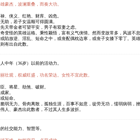
英雄豪杰，波澜重叠，而奏大功。
官禄、侠义、红艳、财库、凶危。
子无助，若子女温顺可得圆满。
，先天带金者可望平安，男子有双妻之虑。
数奇变怪的英雄运格。秉性颖悟，富有义气侠情。然而变故常多，风波不
，或陷放逆、淫乱、短命之中，或丧配偶枕边寒，或丧子女膝下零丁。英
人则有出自此数。
人中年（36岁）以前的活动力。
壮丽壮观，权威旺盛，功名荣达。女性不宜此数。
君臣、将星、劫煞、破财。
立成家。
医或短命。
，脆弱无力。骨肉离散，孤独生涯，百事不如意，徒劳无功，懦弱病弱，
有伟人、豪杰出此数者，不过其人生多波折。
人的社交能力、智慧等。