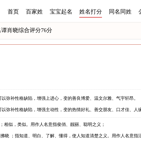
首页
百家姓
宝宝起名
姓名打分
同名同姓
名谭肖晓综合评分76分
可以弥补性格缺陷，增强上进心，变的善良博爱、温文尔雅、气宇轩昂。
可以弥补性格缺陷，增强主动性，变的热情好礼、善交朋友、口才佳、人
写；相似，类似。用作人名意指俊俏、靓丽、聪明之义；
拂晓 ；指知道、明白、了解、懂得，使人知道清楚之义。用作人名意指