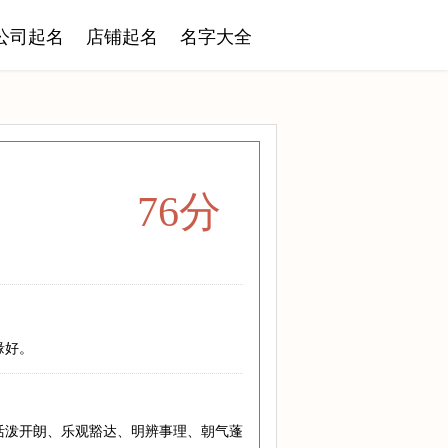
公司起名
店铺起名
名字大全
76分
缘好。
活泼开朗、乐观豁达、明辨事理、朝气蓬