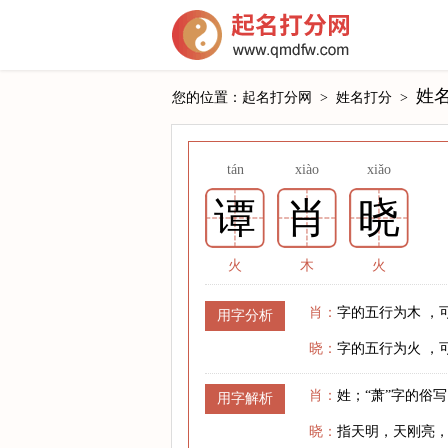
姓
您的位置：
起名打分网
>
姓名打分
>
tán
xiào
xiǎo
谭
肖
晓
火
木
火
肖：
字的五行为木 ，
用字分析
晓：
字的五行为火 ，
肖：
姓；“萧”字的俗
用字解析
晓：
指天明，天刚亮，