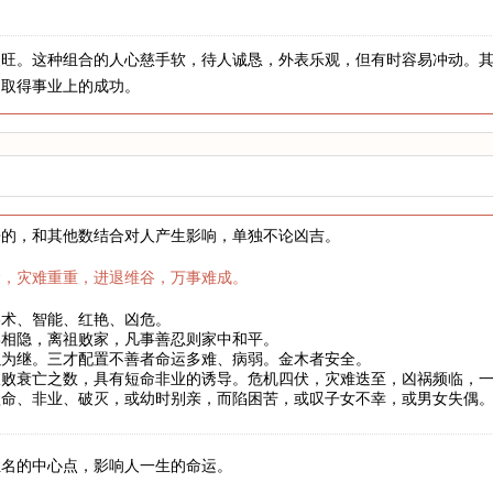
火旺。这种组合的人心慈手软，待人诚恳，外表乐观，但有时容易冲动。
力取得事业上的成功。
来的，和其他数结合对人产生影响，单独不论凶吉。
运，灾难重重，进退维谷，万事难成。
美术、智能、红艳、凶危。
弟相隐，离祖败家，凡事善忍则家中和平。
以为继。三才配置不善者命运多难、病弱。金木者安全。
破败衰亡之数，具有短命非业的诱导。危机四伏，灾难迭至，凶祸频临，
短命、非业、破灭，或幼时别亲，而陷困苦，或叹子女不幸，或男女失偶
姓名的中心点，影响人一生的命运。