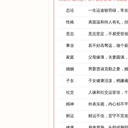
总论
一生运途较劳碌，常
性格
表面温和待人有礼，
意志
意志坚定，不易受世
事业
若不好高骛远，做个
家庭
父母缘薄，夫妻圆满
婚姻
男娶贤淑克勤之妻，
子女
子女健康活泼，稍嫌
社交
人缘和社交运皆佳，
精神
外表乐观，内心却不
财运
财运不佳，宜守不宜
健康
易患胃肠、头部或脑