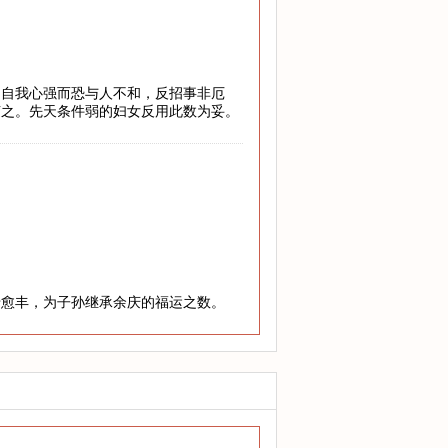
，自我心强而恐与人不和，反招事非厄
随之。先天条件弱的妇女反用此数为妥。
老愈丰，为子孙继承余庆的福运之数。