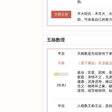
勃。
木火组合，木生火，
大师点评
助，可依靠自己的努
五格数理
半吉
天格数是先祖留传下
天格
（屋下藏金）非业破
基业：官星、部将、
家庭：亲情不立，兄
健康：泥身进海，难
20(水)
含义：物将坏之象。
逆境。或导致病弱、
半吉
人格数又称主运，是