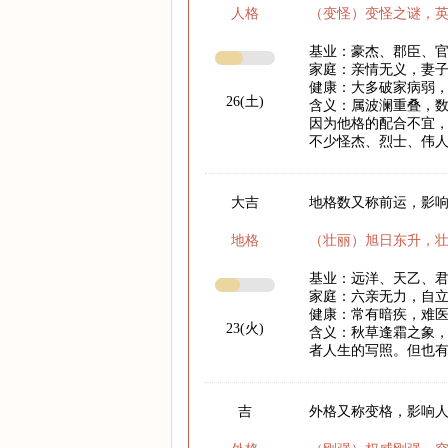
人格
（变怪）变怪之谜，
基业：豪杰、郡臣、
家庭：亲情无义，妻
健康：大多破家病弱
26(土)
含义：属波澜重叠，
因为他格的配合不宜
不少怪杰、烈士、伟
大吉
地格数又称前运，影响
地格
（壮丽）旭日东升，
基业：远洋、天乙、
家庭：六亲无力，自
健康：常有暗疾，难
23(火)
含义：秋草逢霜之象
者人生的写照。但也
吉
外格又称变格，影响