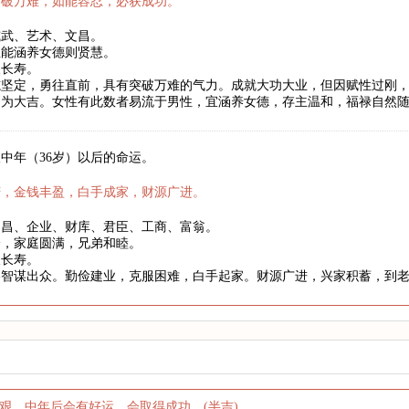
突破万难，如能容忍，必获成功。
威武、艺术、文昌。
性能涵养女德则贤慧。
望长寿。
志坚定，勇往直前，具有突破万难的气力。成就大功大业，但因赋性过刚
则为大吉。女性有此数者易流于男性，宜涵养女德，存主温和，福禄自然
中年（36岁）以后的命运。
庆，金钱丰盈，白手成家，财源广进。
文昌、企业、财库、君臣、工商、富翁。
身，家庭圆满，兄弟和睦。
望长寿。
略智谋出众。勤俭建业，克服困难，白手起家。财源广进，兴家积蓄，到
艰，中年后会有好运，会取得成功。(半吉)