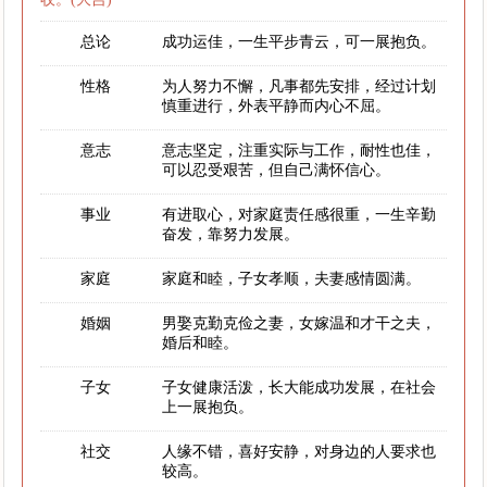
总论
成功运佳，一生平步青云，可一展抱负。
性格
为人努力不懈，凡事都先安排，经过计划
慎重进行，外表平静而内心不屈。
意志
意志坚定，注重实际与工作，耐性也佳，
可以忍受艰苦，但自己满怀信心。
事业
有进取心，对家庭责任感很重，一生辛勤
奋发，靠努力发展。
家庭
家庭和睦，子女孝顺，夫妻感情圆满。
婚姻
男娶克勤克俭之妻，女嫁温和才干之夫，
婚后和睦。
子女
子女健康活泼，长大能成功发展，在社会
上一展抱负。
社交
人缘不错，喜好安静，对身边的人要求也
较高。