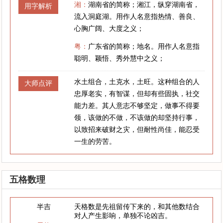
湘：
湖南省的简称；湘江，纵穿湖南省，
用字解析
流入洞庭湖。用作人名意指热情、善良、
心胸广阔、大度之义；
粤：
广东省的简称；地名。用作人名意指
聪明、颖悟、秀外慧中之义；
水土组合，土克水，土旺。这种组合的人
大师点评
忠厚老实，有智谋，但却有些固执，社交
能力差。其人意志不够坚定，做事不得要
领，该做的不做，不该做的却坚持行事，
以致招来破财之灾，但耐性尚佳，能忍受
一生的劳苦。
五格数理
半吉
天格数是先祖留传下来的，和其他数结合
对人产生影响，单独不论凶吉。