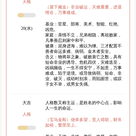
天格
（屋下藏金）非业破运，灾难重重，进退
维谷，万事难成。
基业：官星、部将、美术、智能、红艳、
20(水)
凶危。
家庭：亲情不立，兄弟相隐，离祖败家，
凡事善忍则家中和平。
健康：泥身进海，难以为继。三才配置不
善者命运多难、病弱。金木者安全。
含义：物将坏之象。破败衰亡之数，具有
短命非业的诱导。危机四伏，灾难迭至，
凶祸频临，一生不得安宁，不如意，万事
难成，陷于逆境。或导致病弱、短命、非
业、破灭，或幼时别亲，而陷困苦，或叹
子女不幸，或男女失偶。
大吉
人格数又称主运，是姓名的中心点，影响
人一生的命运。
人格
（宝马金鞍）侥幸多望，贵人得助，财帛
如裕，繁荣至上。