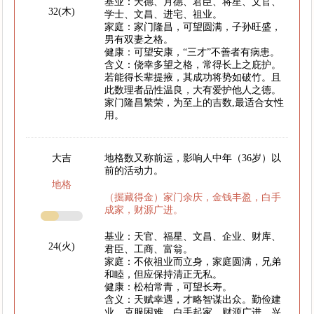
基业：天德、月德、君臣、将星、文官、
32(木)
学士、文昌、进宅、祖业。
家庭：家门隆昌，可望圆满，子孙旺盛，
男有双妻之格。
健康：可望安康，“三才”不善者有病患。
含义：侥幸多望之格，常得长上之庇护。
若能得长辈提掖，其成功将势如破竹。且
此数理者品性温良，大有爱护他人之德。
家门隆昌繁荣，为至上的吉数,最适合女性
用。
大吉
地格数又称前运，影响人中年（36岁）以
前的活动力。
地格
（掘藏得金）家门余庆，金钱丰盈，白手
成家，财源广进。
基业：天官、福星、文昌、企业、财库、
24(火)
君臣、工商、富翁。
家庭：不依祖业而立身，家庭圆满，兄弟
和睦，但应保持清正无私。
健康：松柏常青，可望长寿。
含义：天赋幸遇，才略智谋出众。勤俭建
业，克服困难，白手起家。财源广进，兴