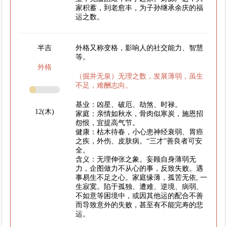
家积蓄，到老愈丰，为子孙继承余庆的福
运之数。
半吉
外格又称变格，影响人的社交能力、智慧
等。
外格
（掘井无泉）无理之数，发展薄弱，虽生
不足，难酬志向。
基业：凶星、破厄、劫煞、时禄。
12(木)
家庭：亲情如秋水，骨肉似寒炭，施恩招
怨恨，宜提高气节。
健康：枯木待春，小心患神经衰弱、胃癌
之疾，外伤、皮肤病。“三才”善良者可安
全。
含义：无理伸张之象。妄顾自身薄弱无
力，企图做力不从心的事，反致失败。遇
事易生不足之心。家庭缘薄，孤苦无依, 一
生寂寞。陷于孤独、遭难、逆境、病弱、
不如意等困境中，或因其他运的配合不善
而导致意外的失败，甚至有不能完寿的悲
运。