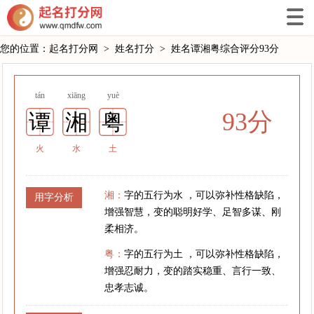
您的位置：
起名打分网
>
姓名打分
>
姓名谭湘粤综合评分93分
tán
xiāng
yuè
93分
谭
湘
粤
火
水
土
湘：
字的五行为水 ，可以弥补性格缺陷，
用字分析
增强智慧，变的聪明好学、足智多谋、刚
柔相济。
粤：
字的五行为土 ，可以弥补性格缺陷，
增强忍耐力，变的踏实稳重、言行一致、
忠孝志诚。