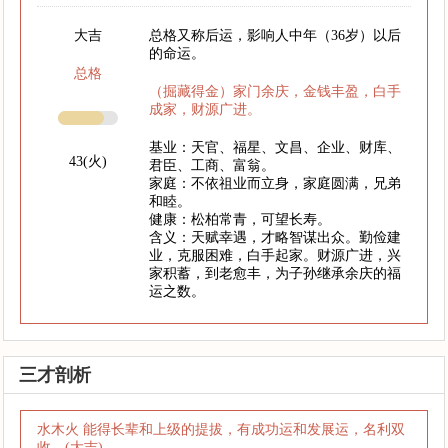
大吉
总格又称后运，影响人中年（36岁）以后
的命运。
总格
（掘藏得金）家门余庆，金钱丰盈，白手
成家，财源广进。
基业：天官、福星、文昌、企业、财库、
43(火)
君臣、工商、富翁。
家庭：不依祖业而立身，家庭圆满，兄弟
和睦。
健康：松柏常青，可望长寿。
含义：天赋幸遇，才略智谋出众。勤俭建
业，克服困难，白手起家。财源广进，兴
家积蓄，到老愈丰，为子孙继承余庆的福
运之数。
三才剖析
水木火 能得长辈和上级的提拔，有成功运和发展运，名利双
收。(大吉)