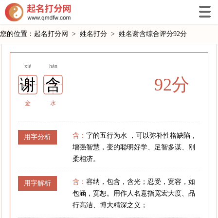
您的位置：
起名打分网
>
姓名打分
>
姓名谢含综合评分92分
xiè
hán
92分
谢
含
金
水
含：
字的五行为水 ，可以弥补性格缺陷，
用字分析
增强智慧，变的聪明好学、足智多谋、刚
柔相济。
含：
容纳，包含，含光；忍受，宽容，如
用字解析
包涵，宽恕。用作人名意指宽宏大度、品
行高洁、博大精深之义；