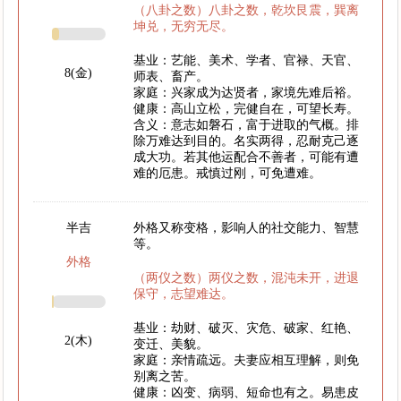
（八卦之数）八卦之数，乾坎艮震，巽离
坤兑，无穷无尽。
基业：艺能、美术、学者、官禄、天官、
8(金)
师表、畜产。
家庭：兴家成为达贤者，家境先难后裕。
健康：高山立松，完健自在，可望长寿。
含义：意志如磐石，富于进取的气概。排
除万难达到目的。名实两得，忍耐克己逐
成大功。若其他运配合不善者，可能有遭
难的厄患。戒慎过刚，可免遭难。
半吉
外格又称变格，影响人的社交能力、智慧
等。
外格
（两仪之数）两仪之数，混沌未开，进退
保守，志望难达。
基业：劫财、破灭、灾危、破家、红艳、
2(木)
变迁、美貌。
家庭：亲情疏远。夫妻应相互理解，则免
别离之苦。
健康：凶变、病弱、短命也有之。易患皮