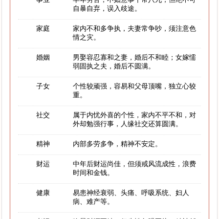
自暴自弃，误入歧途。
家庭
家内不和多争执，夫妻常争吵，须注意色
情之灾。
婚姻
男娶容忍寡和之妻，婚后不和睦；女嫁懦
弱固执之夫，婚后不圆满。
子女
个性较顽强，容易和父母顶嘴，独立心较
重。
社交
属于内忧外喜的个性，家内不平不和，对
外却勉强行事，人缘社交还算圆满。
精神
内部多劳多争，精神不安定。
财运
中年后财运尚佳，但须戒风流成性，浪费
时间和金钱。
健康
易患神经衰弱、头痛、呼吸系统、妇人
病、难产等。