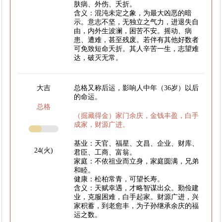
肤病、外伤、夭折。
含义：混沌未定之象，为最大凶恶的暗
示。意志不坚，无独立之气力，进退失自
由，内外生波澜，困苦不安。摇动、病
患、遭难，甚至残废。若伴有其他好数者
可免致短命夭折。其人辛苦一生，志望难
达，破灭无常。
大吉
总格又称后运，影响人中年（36岁）以后
的命运。
总格
（掘藏得金）家门余庆，金钱丰盈，白手
成家，财源广进。
基业：天官、福星、文昌、企业、财库、
24(火)
君臣、工商、富翁。
家庭：不依祖业而立身，家庭圆满，兄弟
和睦。
健康：松柏常青，可望长寿。
含义：天赋幸遇，才略智谋出众。勤俭建
业，克服困难，白手起家。财源广进，兴
家积蓄，到老愈丰，为子孙继承余庆的福
运之数。