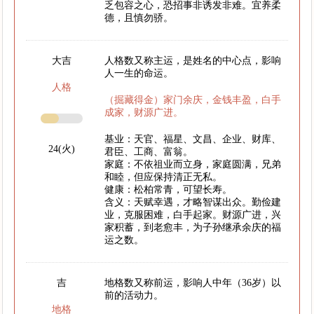
乏包容之心，恐招事非诱发非难。宜养柔
德，且慎勿骄。
大吉
人格数又称主运，是姓名的中心点，影响
人一生的命运。
人格
（掘藏得金）家门余庆，金钱丰盈，白手
成家，财源广进。
基业：天官、福星、文昌、企业、财库、
24(火)
君臣、工商、富翁。
家庭：不依祖业而立身，家庭圆满，兄弟
和睦，但应保持清正无私。
健康：松柏常青，可望长寿。
含义：天赋幸遇，才略智谋出众。勤俭建
业，克服困难，白手起家。财源广进，兴
家积蓄，到老愈丰，为子孙继承余庆的福
运之数。
吉
地格数又称前运，影响人中年（36岁）以
前的活动力。
地格