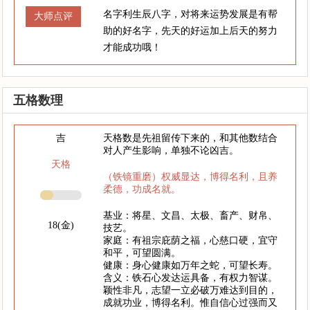
名字利生辰八字，对将来运势发展是有帮
大师点评
助的好名字，先天的好运加上后天的努力
才能成功哦！
五格数理
吉
天格数是先祖留传下来的，和其他数结合
对人产生影响，单独不论凶吉。
天格
（铁镜重磨）权威显达，博得名利，且养
柔德，功成名就。
基业：将星、文昌、太极、畜产、财帛、
18(金)
技艺。
家庭：有祖宗庇荫之福，心慈口硬，宜守
和平，可望圆满。
健康：身心健康如万年之蛇，可望长寿。
含义：铁石心发达运具备，有权力智谋。
颖性非凡，志望一立必破万难达到目的，
成就功业，博得名利。惟自信心过强而又