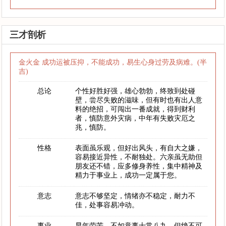
三才剖析
金火金 成功运被压抑，不能成功，易生心身过劳及病难。(半
吉)
总论
个性好胜好强，雄心勃勃，终致到处碰
壁，尝尽失败的滋味，但有时也有出人意
料的绝招，可闯出一番成就，得到财利
者，慎防意外灾病，中年有失败灾厄之
兆，慎防。
性格
表面虽乐观，但好出风头，有自大之嫌，
容易接近异性，不耐独处。六亲虽无助但
朋友还不错，应多修身养性，集中精神及
精力于事业上，成功一定属于您。
意志
意志不够坚定，情绪亦不稳定，耐力不
佳，处事容易冲动。
事业
早年劳苦，不如意事十常八九，但绝不可