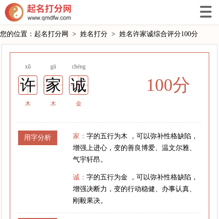
您的位置：
起名打分网
>
姓名打分
>
姓名许家诚综合评分100分
xǔ
gū
chéng
100分
许
家
诚
木
木
金
家：
字的五行为木 ，可以弥补性格缺陷，
用字分析
增强上进心，变的善良博爱、温文尔雅、
气宇轩昂。
诚：
字的五行为金 ，可以弥补性格缺陷，
增强决断力，变的行动稳健、办事认真、
刚毅果决。