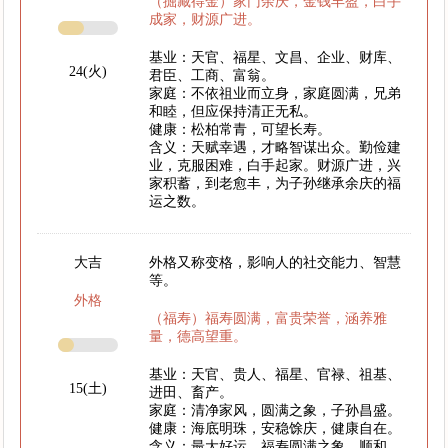
（掘藏得金）家门余庆，金钱丰盈，白手
成家，财源广进。
基业：天官、福星、文昌、企业、财库、
24(火)
君臣、工商、富翁。
家庭：不依祖业而立身，家庭圆满，兄弟
和睦，但应保持清正无私。
健康：松柏常青，可望长寿。
含义：天赋幸遇，才略智谋出众。勤俭建
业，克服困难，白手起家。财源广进，兴
家积蓄，到老愈丰，为子孙继承余庆的福
运之数。
大吉
外格又称变格，影响人的社交能力、智慧
等。
外格
（福寿）福寿圆满，富贵荣誉，涵养雅
量，德高望重。
基业：天官、贵人、福星、官禄、祖基、
15(土)
进田、畜产。
家庭：清净家风，圆满之象，子孙昌盛。
健康：海底明珠，安稳馀庆，健康自在。
含义：最大好运，福寿圆满之象。顺和、