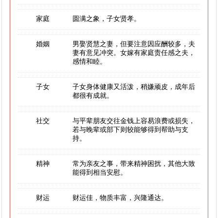
家庭
圆满之象，子女贤孝。
婚姻
男娶贤慧之妻，但要注意因应酬较多，夫
妻有意见冲突。女嫁有家庭责任感之夫，
感情和睦。
子女
子女身体健康又活泼，稍嫌顽皮，成年后
都很有成就。
社交
与平辈朋友交往金钱上容易浪费或损失，
若与晚辈或部下则较能够得到帮助与支
持。
精神
常为亲友之事，带来精神困扰，其他大致
能得到相当安慰。
财运
财运佳，物质丰富，兴隆通达。