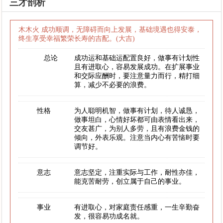
三才剖析
木木火 成功顺调，无障碍而向上发展，基础境遇也得安泰，
终生享受幸福繁荣长寿的吉配。(大吉)
总论
成功运和基础运配置良好，做事有计划性
且有进取心，容易发展成功。在扩展事业
和交际应酬时，要注意量力而行，精打细
算，减少不必要的浪费。
性格
为人聪明机智，做事有计划，待人诚恳，
做事坦白，心情好坏都可由表情看出来，
交友甚广，为别人多劳，且有浪费金钱的
倾向，外表乐观。注意当内心有苦恼时要
调节好。
意志
意志坚定，注重实际与工作，耐性亦佳，
能克苦耐劳，创立属于自己的事业。
事业
有进取心，对家庭责任感重，一生辛勤奋
发，很容易功成名就。