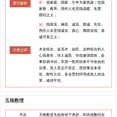
家：
指家庭，国家，引申为避风港；也指
用字解析
家教，教养。用作人名意指温暖、友爱、
团结之义；
诚：
指真实、确实、诚实、真诚、实在。
用作人名意指诚实、真心、脚踏实地、真
诚可靠之义；
木金组合，金克木，金旺。这种组合的人
大师点评
心底善良，待人诚恳，但也顽强固执，处
事容易冲动，常因一怒而招来不可收拾的
后果。其人意志不坚定，思想事业多变
化，耐性欠佳，多会受到环境或他人的迫
害，难得平安。
五格数理
半吉
天格数是先祖留传下来的，和其他数结合