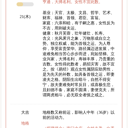
亨通，大搏名利。女性不宜此数。
基业；天官、太极、文昌、哲学、艺术、
21(木)
财库、福禄、首领、君臣、富翁。
家庭：六亲和睦，有子嗣之惠，女性反为
不吉，用则破夫运。
健康：秋月芙蓉，壮年健壮，长寿。
含义：光风霁月之象，万物形成自立之
势。独立权威，能为首领之运。为人尊
仰，享受富贵荣华。路径属迈进发展，中
途难免相当苦心步步而进，宛如登梯。立
业兴家，大博名利，寿禄丰厚，乃贵重的
吉数。女性得此数者，易招灾害，故不宜
之。按《易经》观点女性属阴应助男性，
是为先天的补数，如具备首领之运，即妻
凌夫之格。阴阳生出暗斗，自然不得安
宁，故夫妻难免时常反目，或喜极生悲，
且妇德不备，家庭不圆满，妻便克夫，所
谓两虎相斗，必无双全者慎之戒之。
大吉
地格数又称前运，影响人中年（36岁）以
前的活动力。
地格