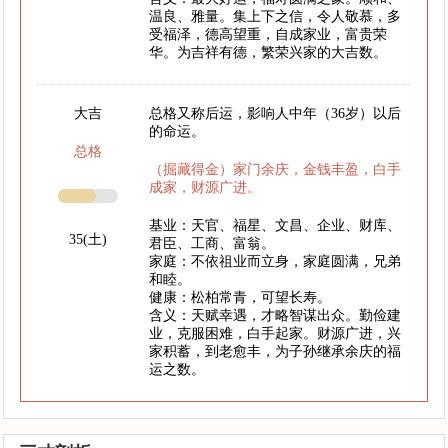
温良、雅量。集上下之信，令人敬慕，多
受福泽，德高望重，自成家业，富贵荣
华。为吉祥有德，繁荣兴家的大吉数。
大吉
总格又称后运，影响人中年（36岁）以后
的命运。
总格
（掘藏得金）家门余庆，金钱丰盈，白手
成家，财源广进。
基业：天官、福星、文昌、企业、财库、
35(土)
君臣、工商、富翁。
家庭：不依祖业而立身，家庭圆满，兄弟
和睦。
健康：松柏常青，可望长寿。
含义：天赋幸遇，才略智谋出众。勤俭建
业，克服困难，白手起家。财源广进，兴
家积蓄，到老愈丰，为子孙继承余庆的福
运之数。