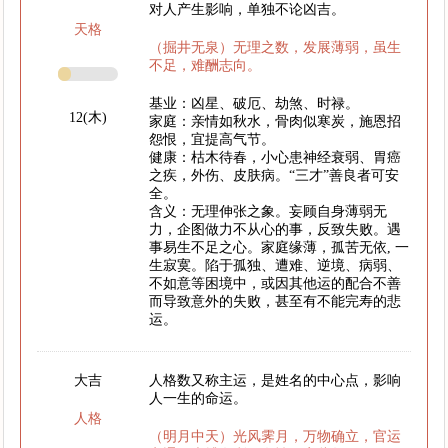
对人产生影响，单独不论凶吉。
天格
（掘井无泉）无理之数，发展薄弱，虽生
不足，难酬志向。
基业：凶星、破厄、劫煞、时禄。
12(木)
家庭：亲情如秋水，骨肉似寒炭，施恩招
怨恨，宜提高气节。
健康：枯木待春，小心患神经衰弱、胃癌
之疾，外伤、皮肤病。“三才”善良者可安
全。
含义：无理伸张之象。妄顾自身薄弱无
力，企图做力不从心的事，反致失败。遇
事易生不足之心。家庭缘薄，孤苦无依, 一
生寂寞。陷于孤独、遭难、逆境、病弱、
不如意等困境中，或因其他运的配合不善
而导致意外的失败，甚至有不能完寿的悲
运。
大吉
人格数又称主运，是姓名的中心点，影响
人一生的命运。
人格
（明月中天）光风霁月，万物确立，官运