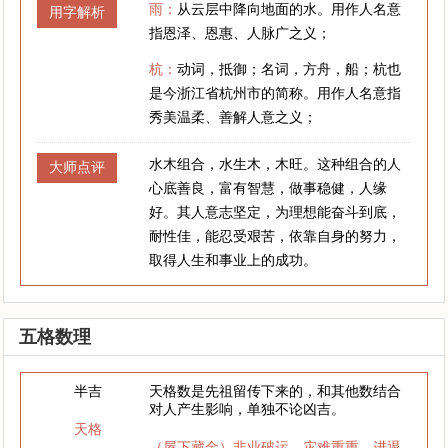
雨：
从云层中降向地面的水。用作人名意
用字解析
指恩泽、恩惠、人脉广之义；
杭：
动词，抵御；名词，方舟，船；杭也
是今浙江省杭州市的简称。用作人名意指
秀美温柔、善解人意之义；
水木组合，水生木，木旺。这种组合的人
大师点评
心底善良，富有智慧，做事稳健，人缘
好。其人意志坚定，为理想能奋斗到底，
耐性佳，能忍受艰苦，依靠自身的努力，
取得人生和事业上的成功。
五格数理
半吉
天格数是先祖留传下来的，和其他数结合
对人产生影响，单独不论凶吉。
天格
（屋下藏金）非业破运，灾难重重，进退