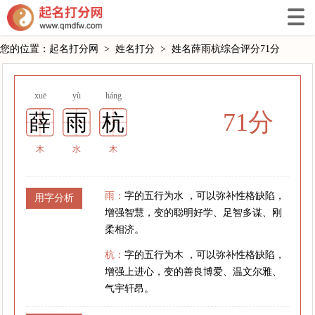
您的位置：
起名打分网
>
姓名打分
>
姓名薛雨杭综合评分71分
xuē
yù
háng
71分
薛
雨
杭
木
水
木
雨：
字的五行为水 ，可以弥补性格缺陷，
用字分析
增强智慧，变的聪明好学、足智多谋、刚
柔相济。
杭：
字的五行为木 ，可以弥补性格缺陷，
增强上进心，变的善良博爱、温文尔雅、
气宇轩昂。