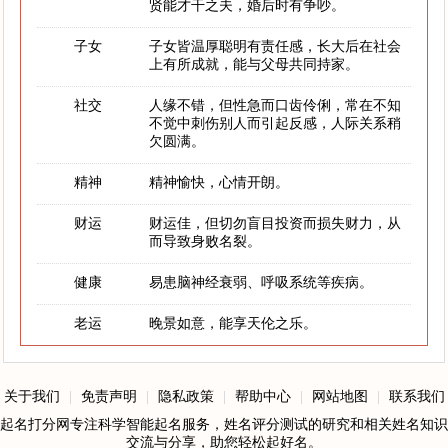
贤能才干之夫，婚后时有争吵。
子女
子女皆温厚聪明有责任感，长大后在社会
上有所成就，能与父母共同持家。
社交
人缘不错，但性急而口齿伶俐，常在不知
不觉中刺伤别人而引起反感，人际关系稍
欠圆满。
精神
精神愉快，心情开朗。
财运
财运佳，但切勿盲目投资而损失财力，从
而导致身败名裂。
健康
易患脑神经衰弱、呼吸系统等疾病。
老运
晚景如意，能享天伦之乐。
关于我们
|
免责声明
|
隐私政策
|
帮助中心
|
网站地图
|
联系我们
起名打分网专注科学智能起名服务，姓名评分测试的研究和相关姓名知识
交流与分享，助您轻松起好名。