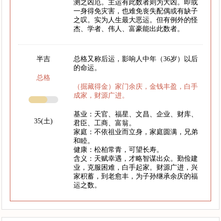
测之凶厄。主运有此数者则为大凶。即或
一身得免灾害，也难免丧失配偶或有缺子
之叹。实为人生最大恶运。但有例外的怪
杰、学者、伟人、富豪能出此数者。
半吉
总格又称后运，影响人中年（36岁）以后
的命运。
总格
（掘藏得金）家门余庆，金钱丰盈，白手
成家，财源广进。
基业：天官、福星、文昌、企业、财库、
35(土)
君臣、工商、富翁。
家庭：不依祖业而立身，家庭圆满，兄弟
和睦。
健康：松柏常青，可望长寿。
含义：天赋幸遇，才略智谋出众。勤俭建
业，克服困难，白手起家。财源广进，兴
家积蓄，到老愈丰，为子孙继承余庆的福
运之数。