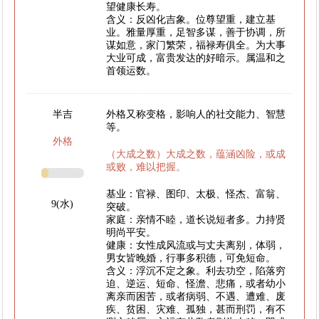
望健康长寿。
含义：反凶化吉象。位尊望重，建立基
业。雅量厚重，足智多谋，善于协调，所
谋如意，家门繁荣，福禄寿俱全。为大事
大业可成，富贵发达的好暗示。属温和之
首领运数。
半吉
外格又称变格，影响人的社交能力、智慧
等。
外格
（大成之数）大成之数，蕴涵凶险，或成
或败，难以把握。
基业：官禄、图印、太极、怪杰、富翁、
9(水)
突破。
家庭：亲情不睦，道长说短者多。力持贤
明尚平安。
健康：女性成风流或与丈夫离别，体弱，
男女皆晚婚，行事多积德，可免短命。
含义：浮沉不定之象。利去功空，陷落穷
迫、逆运、短命、怪澹、悲痛，或者幼小
离亲而困苦，或者病弱、不遇、遭难、废
疾、贫困、灾难、孤独，甚而刑罚，有不