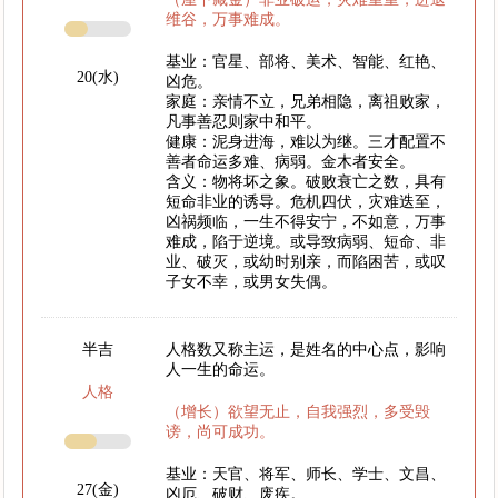
维谷，万事难成。
基业：官星、部将、美术、智能、红艳、
20(水)
凶危。
家庭：亲情不立，兄弟相隐，离祖败家，
凡事善忍则家中和平。
健康：泥身进海，难以为继。三才配置不
善者命运多难、病弱。金木者安全。
含义：物将坏之象。破败衰亡之数，具有
短命非业的诱导。危机四伏，灾难迭至，
凶祸频临，一生不得安宁，不如意，万事
难成，陷于逆境。或导致病弱、短命、非
业、破灭，或幼时别亲，而陷困苦，或叹
子女不幸，或男女失偶。
半吉
人格数又称主运，是姓名的中心点，影响
人一生的命运。
人格
（增长）欲望无止，自我强烈，多受毁
谤，尚可成功。
基业：天官、将军、师长、学士、文昌、
27(金)
凶厄、破财、废疾。