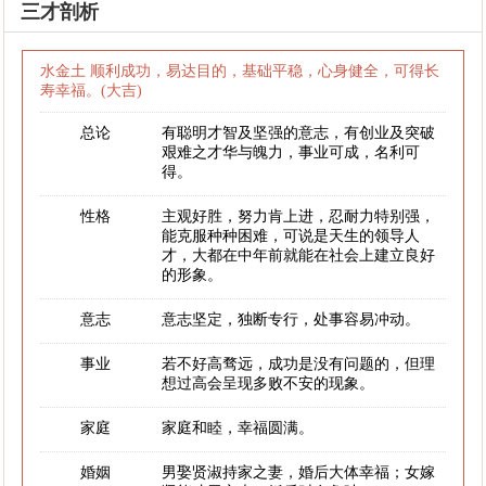
三才剖析
水金土 顺利成功，易达目的，基础平稳，心身健全，可得长
寿幸福。(大吉)
总论
有聪明才智及坚强的意志，有创业及突破
艰难之才华与魄力，事业可成，名利可
得。
性格
主观好胜，努力肯上进，忍耐力特别强，
能克服种种困难，可说是天生的领导人
才，大都在中年前就能在社会上建立良好
的形象。
意志
意志坚定，独断专行，处事容易冲动。
事业
若不好高骛远，成功是没有问题的，但理
想过高会呈现多败不安的现象。
家庭
家庭和睦，幸福圆满。
婚姻
男娶贤淑持家之妻，婚后大体幸福；女嫁