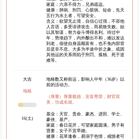
家庭：六亲不得力，兄弟疏远。
健康：肺病、刑罚、心脏病、短命，先天
五行为水土者，可望安全。
含义：欲望无止境，自信心过强，不容他
人言语，多受诽谤攻击，而易致失败。始
以其智谋，努力奋斗博得名利。待过中
年，势渐趋下，内外酿出不和，难以发达
到老，假使自身温顺富有，也不免内部背
后是非不息。大多为半途中折之象。或因
其他运的关系而陷于刑罚、孤独、死于逆
难等。
大吉
地格数又称前运，影响人中年（36岁）以
前的活动力。
地格
（厚重）厚重载德，安富尊荣，财官双
美，功成名就。
基业：天官、贵命、豪杰、进田、学士、
16(土)
豪侠、基产。
家庭：春日花开，可望家庭圆满。男子有
贤妻，女子不宜早婚。
健康：花草逢春，易溺于色情，戒慎者可