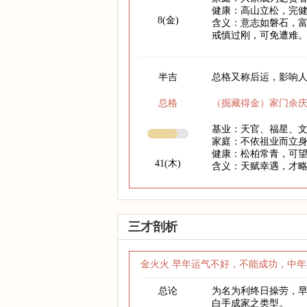
健康：高山立松，完
8(金)
含义：意志如磐石，
戒慎过刚，可免遭难
半吉
总格又称后运，影响人
总格
（掘藏得金）家门余
基业：天官、福星、
家庭：不依祖业而立
健康：松柏常青，可
41(木)
含义：天赋幸遇，才
三才剖析
金火火 早年运气不好，不能成功，中年
总论
为名为利终日操劳，
白手成家之类型。