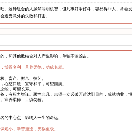
水旺。这种组合的人虽然聪明机智，但凡事好争好斗，容易得罪人，常会
常会遭受意外的失败和打击。
来的，和其他数结合对人产生影响，单独不论凶吉。
达，博得名利，且养柔德，功成名就。
太极、畜产、财帛、技艺。
福，心慈口硬，宜守和平，可望圆满。
年之蛇，可望长寿。
具备，有权力智谋。颖性非凡，志望一立必破万难达到目的，成就功业，
难。宜养柔德，且慎勿骄。
姓名的中心点，影响人一生的命运。
见识短小，辛苦遭逢，灾祸至极。