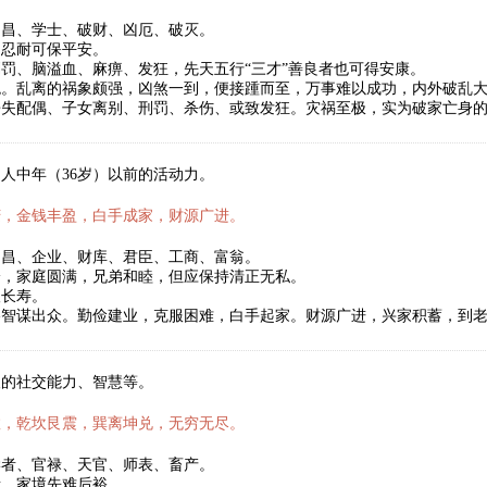
文昌、学士、破财、凶厄、破灭。
，忍耐可保平安。
罚、脑溢血、麻痹、发狂，先天五行“三才”善良者也可得安康。
兆。乱离的祸象颇强，凶煞一到，便接踵而至，万事难以成功，内外破乱
丧失配偶、子女离别、刑罚、杀伤、或致发狂。灾祸至极，实为破家亡身
人中年（36岁）以前的活动力。
庆，金钱丰盈，白手成家，财源广进。
文昌、企业、财库、君臣、工商、富翁。
身，家庭圆满，兄弟和睦，但应保持清正无私。
望长寿。
略智谋出众。勤俭建业，克服困难，白手起家。财源广进，兴家积蓄，到
人的社交能力、智慧等。
数，乾坎艮震，巽离坤兑，无穷无尽。
学者、官禄、天官、师表、畜产。
者，家境先难后裕。