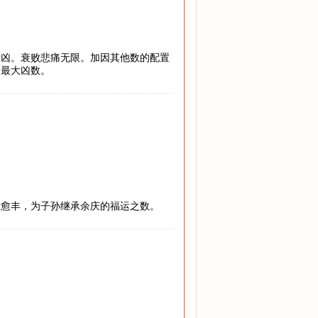
大凶。衰败悲痛无限。加因其他数的配置
的最大凶数。
老愈丰，为子孙继承余庆的福运之数。