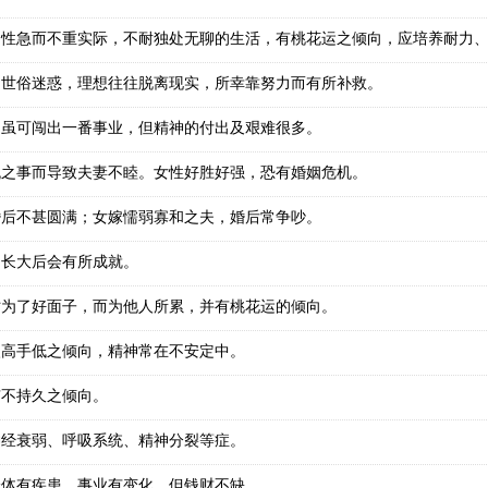
，性急而不重实际，不耐独处无聊的生活，有桃花运之倾向，应培养耐力
受世俗迷惑，理想往往脱离现实，所幸靠努力而有所补救。
，虽可闯出一番事业，但精神的付出及艰难很多。
流之事而导致夫妻不睦。女性好胜好强，恐有婚姻危机。
婚后不甚圆满；女嫁懦弱寡和之夫，婚后常争吵。
，长大后会有所成就。
时为了好面子，而为他人所累，并有桃花运的倾向。
眼高手低之倾向，精神常在不安定中。
有不持久之倾向。
神经衰弱、呼吸系统、精神分裂等症。
身体有疾患，事业有变化，但钱财不缺。