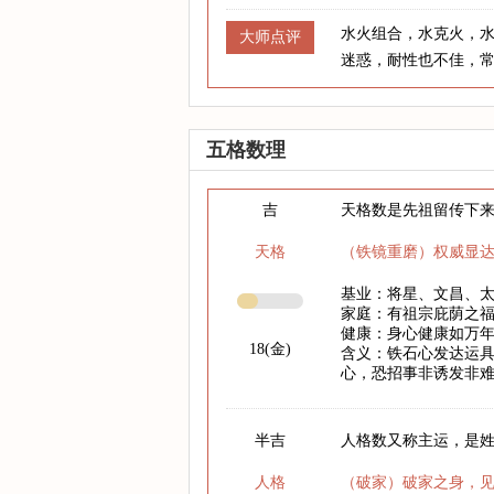
水火组合，水克火，
大师点评
迷惑，耐性也不佳，
五格数理
吉
天格数是先祖留传下
天格
（铁镜重磨）权威显
基业：将星、文昌、
家庭：有祖宗庇荫之
健康：身心健康如万
18(金)
含义：铁石心发达运
心，恐招事非诱发非
半吉
人格数又称主运，是
人格
（破家）破家之身，