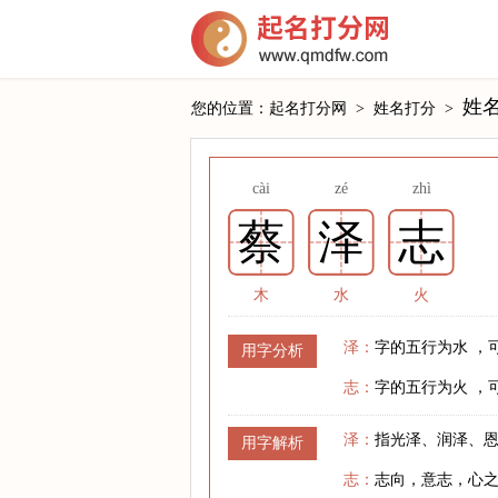
姓
您的位置：
起名打分网
>
姓名打分
>
cài
zé
zhì
蔡
泽
志
木
水
火
泽：
字的五行为水 ，
用字分析
志：
字的五行为火 ，
泽：
指光泽、润泽、
用字解析
志：
志向，意志，心