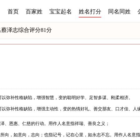
首页
百家姓
宝宝起名
姓名打分
同名同姓
名蔡泽志综合评分81分
可以弥补性格缺陷，增强智慧，变的聪明好学、足智多谋、刚柔相济。
可以弥补性格缺陷，增强主动性，变的热情好礼、善交朋友、口才佳、人
恩泽、恩惠、仁慈的行动。用作人名意指祥瑞、善良之义；
之所向，如意向，志向；也指记号，记在心里，如永志不忘。用作人名意