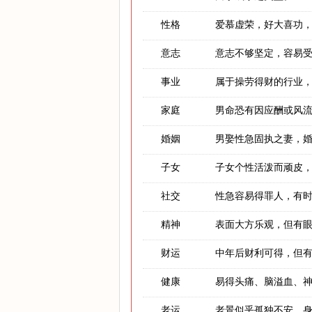
性格
爱慕虚荣，好大喜功
意志
意志不够坚定，容易
事业
属于操劳得财的行业
家庭
男命恐有因应酬或风
婚姻
男娶性急固执之妻，
子女
子女个性活泼而顽皮
社交
性急容易得罪人，有
精神
表面大方乐观，但有
财运
中年后财利可得，但
健康
易得头痛、脑溢血、
老运
老景似乎孤独不安，