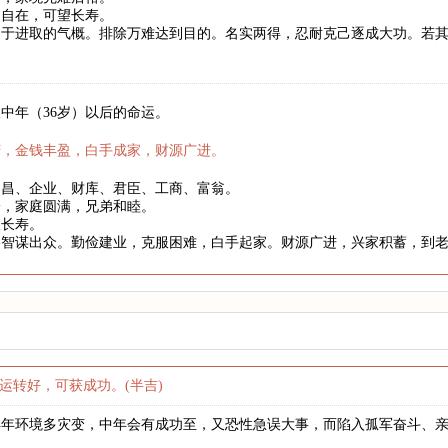
健自在，可望长寿。
富于进取的气概。排除万难达到目的。名实两得，忍耐克己逐成大功。若
。
中年（36岁）以后的命运。
庆，金钱丰盈，白手成家，财源广进。
文昌、企业、财库、君臣、工商、富翁。
身，家庭圆满，兄弟和睦。
望长寿。
略智谋出众。勤俭建业，克服困难，白手起家。财源广进，兴家积蓄，到
运转好，可获成功。(半吉)
早年环境多灾变，中年会有成功至，又恐性急误大事，而陷入孤军奋斗、