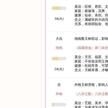
基业：臣将、君臣、
家庭：家缘薄，流离
健康：短命、杀伤、刑
34(火)
含义：属破坏的大凶
关系，有病弱短命、
大吉
地格数又称前运，影响
地格
（掘藏得金）家门余
基业：天官、福星、
家庭：不依祖业而立
健康：松柏常青，可
24(火)
含义：天赋幸遇，才
吉
外格又称变格，影响
外格
（八卦之数）八卦之
基业：艺能、美术、
家庭：兴家成为达贤