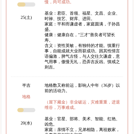
慢，尚可成功。
基业：君臣、首领、福星、文昌、企业、
25(土)
时禄、技艺、财库、进田。
家庭：平和而谦虚者，家庭圆满，子孙昌
盛。
健康：健康自在，“三才”善良者可望长
寿。
含义：资性英敏，有独特的才能。慎重行
事，自能成就大业而获成功。因其性情言
语偏激，脾气古怪，与人交往欠谦虚，意
气用事，傲慢无礼，恐弄吉反凶。慎戒之
则吉。
半吉
地格数又称前运，影响人中年（36岁）以
前的活动力。
地格
（屋下藏金）非业破运，灾难重重，进退
维谷，万事难成。
基业：官星、部将、美术、智能、红艳、
20(水)
凶危。
家庭：亲情不立，兄弟相隐，离祖败家，