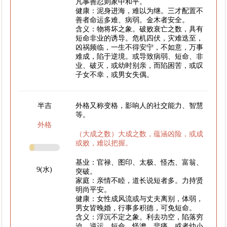
凡事善忍则家中和平。
健康：泥身进海，难以为继。三才配置不
善者命运多难、病弱。金木者安全。
含义：物将坏之象。破败衰亡之数，具有
短命非业的诱导。危机四伏，灾难迭至，
凶祸频临，一生不得安宁，不如意，万事
难成，陷于逆境。或导致病弱、短命、非
业、破灭，或幼时别亲，而陷困苦，或叹
子女不幸，或男女失偶。
半吉
外格又称变格，影响人的社交能力、智慧
等。
外格
（大成之数）大成之数，蕴涵凶险，或成
或败，难以把握。
基业：官禄、图印、太极、怪杰、富翁、
9(水)
突破。
家庭：亲情不睦，道长说短者多。力持贤
明尚平安。
健康：女性成风流或与丈夫离别，体弱，
男女皆晚婚，行事多积德，可免短命。
含义：浮沉不定之象。利去功空，陷落穷
迫、逆运、短命、怪澹、悲痛，或者幼小