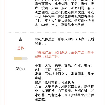
离亲而困苦，或者病弱、不遇、遭难、废
疾、贫困、灾难、孤独，甚而刑罚，有不
测之凶厄。主运有此数者则为大凶。即或
一身得免灾害，也难免丧失配偶或有缺子
之叹。实为人生最大恶运。但有例外的怪
杰、学者、伟人、富豪能出此数者。
吉
总格又称后运，影响人中年（36岁）以后
的命运。
总格
（掘藏得金）家门余庆，金钱丰盈，白手
成家，财源广进。
基业：天官、福星、文昌、企业、财库、
33(火)
君臣、工商、富翁。
家庭：不依祖业而立身，家庭圆满，兄弟
和睦。
健康：松柏常青，可望长寿。
含义：天赋幸遇，才略智谋出众。勤俭建
业，克服困难，白手起家。财源广进，兴
家积蓄，到老愈丰，为子孙继承余庆的福
运之数。