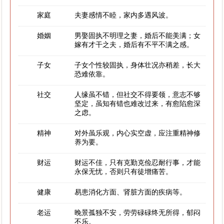
家庭
夫妻感情不睦，家内多遇风波。
婚姻
男娶固执不明理之妻，婚后不能美满；女
嫁有才干之夫，婚后有不平不满之感。
子女
子女个性较固执，身体壮况亦稍差，长大
恐难依靠。
社交
人缘虽不错，但社交不得要领，意志不够
坚定，虽知有错也难改过来，有愈陷愈深
之虑。
精神
对外虽乐观，内心实空虚，应注重精神修
养为要。
财运
财运不佳，只有克勤克俭忍耐行事，才能
永保无忧，否则只有徒增痛苦。
健康
易患消化方面、肾脏方面的疾病等。
老运
晚景孤独不安，劳劳碌碌终无所得，郁闷
不乐。