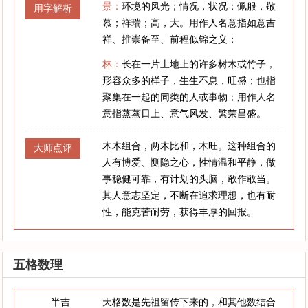
景：
环境的风光；情况，状况；佩服，敬
用字解析
慕；祥瑞；高，大。用作人名意指如意吉
祥、推崇备至、前程似锦之义；
林：
长在一片土地上的许多树木或竹子，
形容众多的样子，生生不息，旺盛；也指
聚集在一起的同类的人或事物；用作人名
意指蒸蒸日上、意气风发、繁荣昌盛。
木木组合，两木比和，木旺。这种组合的
大师点评
人有博爱、恻隐之心，性情温和平静，做
事稳健可靠，有计划的头脑，敢作敢当。
其人意志坚定，不断在追求理想，也有耐
性，能克苦耐劳，获得丰厚的回报。
五格数理
半吉
天格数是先祖留传下来的，和其他数结合