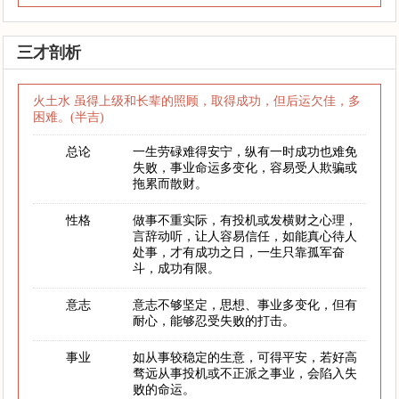
三才剖析
火土水 虽得上级和长辈的照顾，取得成功，但后运欠佳，多
困难。(半吉)
总论
一生劳碌难得安宁，纵有一时成功也难免
失败，事业命运多变化，容易受人欺骗或
拖累而散财。
性格
做事不重实际，有投机或发横财之心理，
言辞动听，让人容易信任，如能真心待人
处事，才有成功之日，一生只靠孤军奋
斗，成功有限。
意志
意志不够坚定，思想、事业多变化，但有
耐心，能够忍受失败的打击。
事业
如从事较稳定的生意，可得平安，若好高
骛远从事投机或不正派之事业，会陷入失
败的命运。