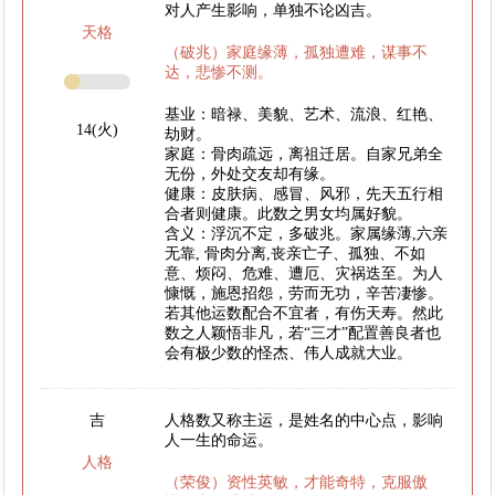
对人产生影响，单独不论凶吉。
天格
（破兆）家庭缘薄，孤独遭难，谋事不
达，悲惨不测。
基业：暗禄、美貌、艺术、流浪、红艳、
14(火)
劫财。
家庭：骨肉疏远，离祖迁居。自家兄弟全
无份，外处交友却有缘。
健康：皮肤病、感冒、风邪，先天五行相
合者则健康。此数之男女均属好貌。
含义：浮沉不定，多破兆。家属缘薄,六亲
无靠, 骨肉分离,丧亲亡子、孤独、不如
意、烦闷、危难、遭厄、灾祸迭至。为人
慷慨，施恩招怨，劳而无功，辛苦凄惨。
若其他运数配合不宜者，有伤天寿。然此
数之人颖悟非凡，若“三才”配置善良者也
会有极少数的怪杰、伟人成就大业。
吉
人格数又称主运，是姓名的中心点，影响
人一生的命运。
人格
（荣俊）资性英敏，才能奇特，克服傲