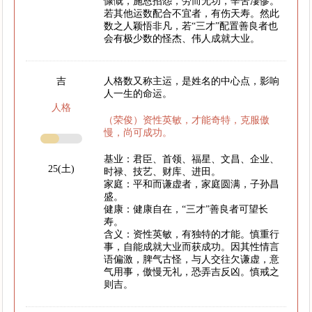
慷慨，施恩招怨，劳而无功，辛苦凄惨。
若其他运数配合不宜者，有伤天寿。然此
数之人颖悟非凡，若“三才”配置善良者也
会有极少数的怪杰、伟人成就大业。
吉
人格数又称主运，是姓名的中心点，影响
人一生的命运。
人格
（荣俊）资性英敏，才能奇特，克服傲
慢，尚可成功。
基业：君臣、首领、福星、文昌、企业、
25(土)
时禄、技艺、财库、进田。
家庭：平和而谦虚者，家庭圆满，子孙昌
盛。
健康：健康自在，“三才”善良者可望长
寿。
含义：资性英敏，有独特的才能。慎重行
事，自能成就大业而获成功。因其性情言
语偏激，脾气古怪，与人交往欠谦虚，意
气用事，傲慢无礼，恐弄吉反凶。慎戒之
则吉。