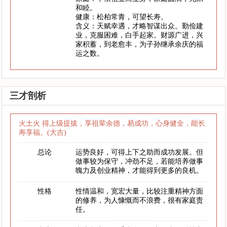
和睦。
健康：松柏常青，可望长寿。
含义：天赋幸遇，才略智谋出众。勤俭建
业，克服困难，白手起家。财源广进，兴
家积蓄，到老愈丰，为子孙继承余庆的福
运之数。
三才剖析
火土火 得上级提拔，享祖辈余德，易成功，心身健全，能长
寿享福。(大吉)
总论
运势良好，可得上下之助而成功发展。但
做事较为保守，冲劲不足，若能培养做事
魄力及创业精神，才能得到更多的良机。
性格
性情温和，宽宏大量，比较注重精神方面
的修养，为人慷慨而不浪费，很有家庭责
任。