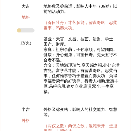
大吉
地格数又称前运，影响人中年（36岁）以
前的活动力。
地格
（春日牡丹）才艺多能，智谋奇略，忍柔
当事，鸣奏大功。
基业：天官、文昌、技艺、进财、学士、
13(火)
田产、财库。
家庭：祖宗余荫，子孙孝顺，可望团圆。
健康：身心健康，可望长寿。先天五行不
合者不遇。
含义：天地溢现瑞气,享天赐之福,处处充满
吉兆。富学艺才能，有智谋奇略。忍柔当
事，任何难事皆巧于措置而奏大功，为得
享福贵荣华的好诱导。得贵人相助,受惠丰
厚,易得信用,建功立业,富贵双全,一生享
福。
半吉
外格又称变格，影响人的社交能力、智慧
等。
外格
（两仪之数）两仪之数，混沌未开，进退