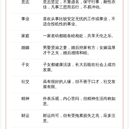
意志
意志坚定，不重虚名，保守行事，耐性亦
佳，凡事三思而后行，不易冲动。
事业
喜欢从事比较安定无忧的工作或事业，不
适合投机性的事业。
家庭
一家老幼都能各睦相处，共享天伦之乐。
婚姻
男娶贤淑之妻，婚后持家有方；女嫁温厚
才干之夫，婚后感情和睦。
子女
子女都健康活泼，长大后能在社会上成功
发展。
社交
虽有很好的人缘，但不善于口才，社交发
展有限。
精神
外表乐观，内心苦闷，但精神生活尚称如
意。
财运
财运尚可，但有受拖累损失之兆，应多注
意。