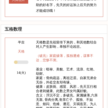
助的好名字，先天的好运加上后天的努力
才能成功哦！
五格数理
半吉
天格数是先祖留传下来的，和其他数结合
对人产生影响，单独不论凶吉。
天格
（破兆）家庭缘薄，孤独遭难，谋事不
达，悲惨不测。
基业：暗禄、美貌、艺术、流浪、红艳、
14(火)
劫财。
家庭：骨肉疏远，离祖迁居。自家兄弟全
无份，外处交友却有缘。
健康：皮肤病、感冒、风邪，先天五行相
合者则健康。此数之男女均属好貌。
含义：浮沉不定，多破兆。家属缘薄,六亲
无靠, 骨肉分离,丧亲亡子、孤独、不如
意、烦闷、危难、遭厄、灾祸迭至。为人