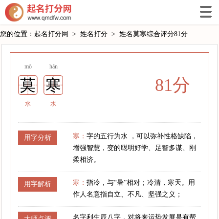
您的位置：
起名打分网
>
姓名打分
>
姓名莫寒综合评分81分
mò
hán
81分
莫
寒
水
水
寒：
字的五行为水 ，可以弥补性格缺陷，
用字分析
增强智慧，变的聪明好学、足智多谋、刚
柔相济。
寒：
指冷，与“暑”相对；冷清，寒天。用
用字解析
作人名意指自立、不凡、坚强之义；
名字利生辰八字，对将来运势发展是有帮
大师点评