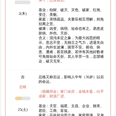
保守，志望难达。
基业：劫财、破灭、灾危、破家、红艳、
2(木)
变迁、美貌。
家庭：亲情疏远。夫妻应相互理解，则免
别离之苦。
健康：凶变、病弱、短命也有之。易患皮
肤病、外伤、夭折。
含义：混沌未定之象，为最大凶恶的暗
示。意志不坚，无独立之气力，进退失自
由，内外生波澜，困苦不安。摇动、病
患、遭难，甚至残废。若伴有其他好数者
可免致短命夭折。其人辛苦一生，志望难
达，破灭无常。
吉
总格又称后运，影响人中年（36岁）以后
的命运。
总格
（掘藏得金）家门余庆，金钱丰盈，白手
成家，财源广进。
基业：天官、福星、文昌、企业、财库、
25(土)
君臣、工商、富翁。
家庭：不依祖业而立身，家庭圆满，兄弟