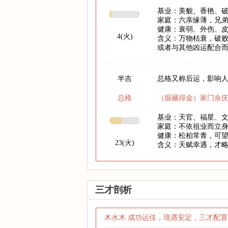
基业：美貌、香艳、
家庭：六亲缘薄，兄
健康：衰弱、外伤、
4(火)
含义：万物枯衰，破
或者与其他凶运配合
半吉
总格又称后运，影响人
总格
（掘藏得金）家门余
基业：天官、福星、
家庭：不依祖业而立
健康：松柏常青，可
23(火)
含义：天赋幸遇，才
三才剖析
木水木 成功运佳，境遇安定，三才配置