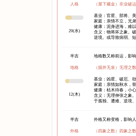
人格
（屋下藏金）非业破
基业：官星、部将、
家庭：亲情不立，兄
健康：泥身进海，难
20(水)
含义：物将坏之象。
逆境。或导致病弱、
半吉
地格数又称前运，影响
地格
（掘井无泉）无理之
基业：凶星、破厄、
家庭：亲情如秋水，
健康：枯木待春，小心
12(木)
含义：无理伸张之象。
于孤独、遭难、逆境
半吉
外格又称变格，影响
外格
（四象之数）四象之