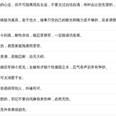
怀的心志，但不可脱离现实太远，不要太过自信自满，有时会让您失望的
性格较为孤高，架子也大，做事只凭自己的眼光和魄力是不够的，应多调
奋斗到底，耐性亦佳，能忍受艰苦，一定能成功发展。
抱负，易受家庭拖累而受苦。
太美满，若能忍耐，自无大碍。
，婚后常闹小意见；女嫁有才能个性顽固之夫，忍气吞声后常有争吵。
不可太溺爱子女。
，容易得罪别人，外缘尚可。
安慰的，切记不要自找麻烦来伤神，必然无忧。
防意外牵累或损失。