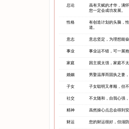
总论
虽有天赋的才华，满
您一定会成功发展。
性格
有创造计划的头脑，
道。
意志
意志坚定，为理想能
事业
事业运不错，可一展
家庭
因主观太强，家庭不
婚姻
男娶温厚而固执之妻
子女
子女聪明又孝顺，但
社交
不太随和，自我心强
精神
虽然操心点总会得到
财运
您的财运很好，但须