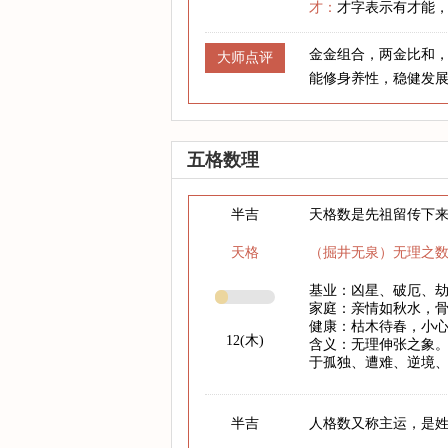
才：
才字表示有才能
金金组合，两金比和
大师点评
能修身养性，稳健发
五格数理
半吉
天格数是先祖留传下
天格
（掘井无泉）无理之
基业：凶星、破厄、
家庭：亲情如秋水，
健康：枯木待春，小心
12(木)
含义：无理伸张之象。
于孤独、遭难、逆境
半吉
人格数又称主运，是