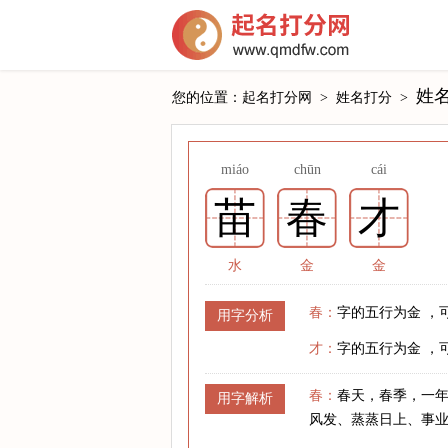
姓
您的位置：
起名打分网
>
姓名打分
>
miáo
chūn
cái
苗
春
才
水
金
金
春：
字的五行为金 ，
用字分析
才：
字的五行为金 ，
春：
春天，春季，一
用字解析
风发、蒸蒸日上、事