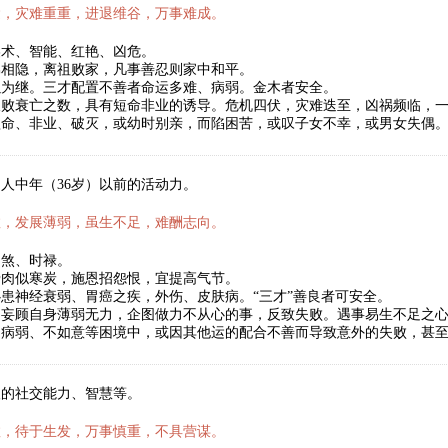
运，灾难重重，进退维谷，万事难成。
美术、智能、红艳、凶危。
弟相隐，离祖败家，凡事善忍则家中和平。
以为继。三才配置不善者命运多难、病弱。金木者安全。
破败衰亡之数，具有短命非业的诱导。危机四伏，灾难迭至，凶祸频临，
短命、非业、破灭，或幼时别亲，而陷困苦，或叹子女不幸，或男女失偶
人中年（36岁）以前的活动力。
数，发展薄弱，虽生不足，难酬志向。
劫煞、时禄。
骨肉似寒炭，施恩招怨恨，宜提高气节。
患神经衰弱、胃癌之疾，外伤、皮肤病。“三才”善良者可安全。
妄顾自身薄弱无力，企图做力不从心的事，反致失败。遇事易生不足之心
、病弱、不如意等困境中，或因其他运的配合不善而导致意外的失败，甚
人的社交能力、智慧等。
数，待于生发，万事慎重，不具营谋。