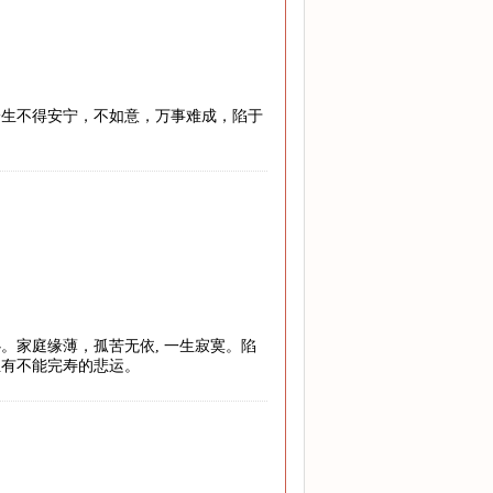
一生不得安宁，不如意，万事难成，陷于
。
。家庭缘薄，孤苦无依, 一生寂寞。陷
至有不能完寿的悲运。