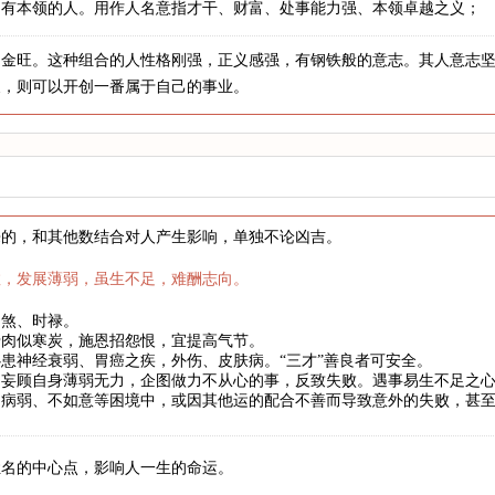
，有本领的人。用作人名意指才干、财富、处事能力强、本领卓越之义；
，金旺。这种组合的人性格刚强，正义感强，有钢铁般的意志。其人意志
展，则可以开创一番属于自己的事业。
来的，和其他数结合对人产生影响，单独不论凶吉。
数，发展薄弱，虽生不足，难酬志向。
劫煞、时禄。
骨肉似寒炭，施恩招怨恨，宜提高气节。
患神经衰弱、胃癌之疾，外伤、皮肤病。“三才”善良者可安全。
妄顾自身薄弱无力，企图做力不从心的事，反致失败。遇事易生不足之心
、病弱、不如意等困境中，或因其他运的配合不善而导致意外的失败，甚
姓名的中心点，影响人一生的命运。