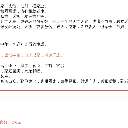
破家、灾危、劫财、损家业。
弟如同画饼，热心相助者少。
皮肤病、夭折、发狂病死等。
败死亡之象。属破坏的凶变数、不足不全的灭亡之兆。进退不自由，独立
而致发狂病死、夭折、或者放荡、破灭，逆难，终成废人。但孝子、节妇
中年（36岁）以后的命运。
庆，金钱丰盈，白手成家，财源广进。
文昌、企业、财库、君臣、工商、富翁。
身，家庭圆满，兄弟和睦。
望长寿。
略智谋出众。勤俭建业，克服困难，白手起家。财源广进，兴家积蓄，到
良好。(大吉)