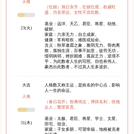
天格
（壮丽）旭日东升，壮丽壮观，权威旺
盛，功名荣达。女性不宜此数。
基业：远洋、天乙、君臣、将星、劫煞、
23(火)
破财。
家庭：六亲无力，自立成家。
健康：常有暗疾，难医或短命。
含义：秋草逢霜之象，脆弱无力。骨肉离
散，孤独生涯，百事不如意，徒劳无功，
懦弱病弱，挫折困难，孤寂乏力，逆境不
平，为此数者人生的写照。但也有伟人、
豪杰出此数者，不过其人生多波折。
大吉
人格数又称主运，是姓名的中心点，影响
人一生的命运。
人格
（春日花开）智勇得志，博得名利，统领
众人，繁荣富贵。
基业：太极、君臣、将星、学士、文星、
31(木)
田宅、祖业。
家庭：子女多荫，可望幸福，地格被克者