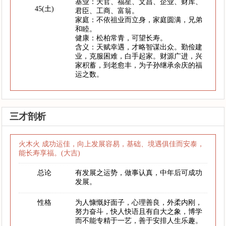
基业：天官、福星、文昌、企业、财库、
45(土)
君臣、工商、富翁。
家庭：不依祖业而立身，家庭圆满，兄弟
和睦。
健康：松柏常青，可望长寿。
含义：天赋幸遇，才略智谋出众。勤俭建
业，克服困难，白手起家。财源广进，兴
家积蓄，到老愈丰，为子孙继承余庆的福
运之数。
三才剖析
火木火 成功运佳，向上发展容易，基础、境遇俱佳而安泰，
能长寿享福。(大吉)
总论
有发展之运势，做事认真，中年后可成功
发展。
性格
为人慷慨好面子，心理善良，外柔内刚，
努力奋斗，快人快语且有自大之象，博学
而不能专精于一艺，善于安排人生乐趣。