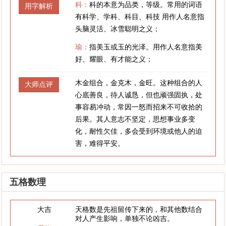
科：
科的本意为品类，等级。常用的词语
用字解析
有科学、学科、科目、科技 用作人名意指
头脑灵活、冰雪聪明之义；
瑜：
指美玉或玉的光泽。用作人名意指美
好、耀眼、有才能之义；
木金组合，金克木，金旺。这种组合的人
大师点评
心底善良，待人诚恳，但也顽强固执，处
事容易冲动，常因一怒而招来不可收拾的
后果。其人意志不坚定，思想事业多变
化，耐性欠佳，多会受到环境或他人的迫
害，难得平安。
五格数理
大吉
天格数是先祖留传下来的，和其他数结合
对人产生影响，单独不论凶吉。