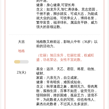
则不遇。
健康：身心健康,可望长寿.
含义：如龙升天,智仁勇俱备。意志坚固，
千挫不挠，脚步踏实，可成大志，为能成
就大业的运格。可统率众人，博得名誉，
繁华富贵，福泽绵长。属温良平静、威力
强大的首领运数。
大吉
地格数又称前运，影响人中年（36岁）以
前的活动力。
地格
（壮丽）旭日东升，壮丽壮观，权威旺
盛，功名荣达。女性不宜此数。
基业：远洋、天乙、君臣、将星、劫煞、
23(火)
破财。
家庭：六亲无力，自立成家。
健康：常有暗疾，难医或短命。
含义：秋草逢霜之象，脆弱无力。骨肉离
散，孤独生涯，百事不如意，徒劳无功，
懦弱病弱，挫折困难，孤寂乏力，逆境不
平，为此数者人生的写照。但也有伟人、
豪杰出此数者，不过其人生多波折。