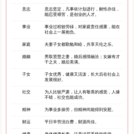
意志
意志坚定，凡事依计划进行，耐性亦佳，
能忍受艰苦，是创业的人才。
事业
事业过程较劳碌，对家庭责任感重，能在
社会上一展抱负。
家庭
夫妻子女都勤勉和睦，共享天伦之乐。
婚姻
男取贤慧之妻，婚后感情融洽；女嫁有才
干之夫，婚后美满。
子女
子女优秀，健康又活泼，长大后在社会上
发展很好。
社交
为人比较严肃，让人有敬畏的感觉，人缘
不错，社交也能成功。
精神
为事业多操劳，但精神尚能得到安慰。
财运
平日辛劳没白费，财源尚佳。