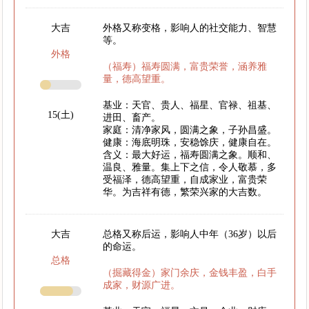
大吉
外格又称变格，影响人的社交能力、智慧
等。
外格
（福寿）福寿圆满，富贵荣誉，涵养雅
量，德高望重。
基业：天官、贵人、福星、官禄、祖基、
15(土)
进田、畜产。
家庭：清净家风，圆满之象，子孙昌盛。
健康：海底明珠，安稳馀庆，健康自在。
含义：最大好运，福寿圆满之象。顺和、
温良、雅量。集上下之信，令人敬慕，多
受福泽，德高望重，自成家业，富贵荣
华。为吉祥有德，繁荣兴家的大吉数。
大吉
总格又称后运，影响人中年（36岁）以后
的命运。
总格
（掘藏得金）家门余庆，金钱丰盈，白手
成家，财源广进。