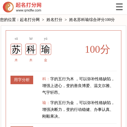
您的位置：
起名打分网
>
姓名打分
>
姓名苏科瑜综合评分100分
sū
kē
yú
100分
苏
科
瑜
木
木
金
科：
字的五行为木 ，可以弥补性格缺陷，
用字分析
增强上进心，变的善良博爱、温文尔雅、
气宇轩昂。
瑜：
字的五行为金 ，可以弥补性格缺陷，
增强决断力，变的行动稳健、办事认真、
刚毅果决。