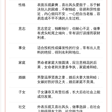
性格
表面乐观豪爽，喜出风头爱面子，乐于解
决别人的困难，不耐独处，容易和异性接
近，内心烦闷不安，一心想自当老板，容
易造成不平不满的人生过程。
意志
意志坚定，独断独行，但耐心不足，做事
有虎头蛇尾之倾向，常有误打误撞而获财
利者。
事业
适合投机性或爆发性的行业，常有出人意
料的绝招，得到名利和地位。
家庭
男命者家庭大致圆满，应注意桃花的后
果，女命者则夫妻多争执，家庭难和睦。
婚姻
男娶温厚贤惠之妻，婚后夫妻大致和睦；
女嫁好胜好强之夫，婚后家庭不美满。
子女
子女谦恭又有责任感，长大后在社会上能
成功发展。
社交
外表乐观又喜出风头，做事急躁，在社会
上能得朋友之助，社交能力佳。