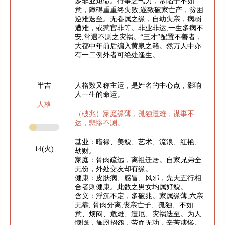
多非业短命。行事乏气力，常陷于不如
意，障碍重重终失败,遂致破家亡产，贫困
逆难迭至。无眷属之缘，自幼失亲，病弱
遭难，或惹官非等。非业非运,一生多病不
安,常遇不测之灾祸。“三才”配置不善者，
大都中年前后编入黄泉之籍。然万人中亦
有一二例外者可绝处逢生。
半吉
人格数又称主运，是姓名的中心点，影响
人一生的命运。
人格
（破兆）家庭缘薄，孤独遭难，谋事不
达，悲惨不测。
基业：暗禄、美貌、艺术、流浪、红艳、
14(火)
劫财。
家庭：骨肉疏远，离祖迁居。自家兄弟全
无份，外处交友却有缘。
健康：皮肤病、感冒、风邪，先天五行相
合者则健康。此数之男女均属好貌。
含义：浮沉不定，多破兆。家属缘薄,六亲
无靠, 骨肉分离,丧亲亡子、孤独、不如
意、烦闷、危难、遭厄、灾祸迭至。为人
慷慨，施恩招怨，劳而无功，辛苦凄惨。