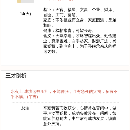
基业：天官、福星、文昌、企业、财库、
14(火)
君臣、工商、富翁。
家庭：不依祖业而立身，家庭圆满，兄弟
和睦。
健康：松柏常青，可望长寿。
含义：天赋幸遇，才略智谋出众。勤俭建
业，克服困难，白手起家。财源广进，兴
家积蓄，到老愈丰，为子孙继承余庆的福
运之数。
三才剖析
水火土 成功运被压抑，不能伸张，且有急变的灾祸，多有不
平不满。(半吉)
总论
辛勤劳苦而收获少，心情常在苦闷中，做
事冲动而积极，成功失败常在一瞬间，如
能涵养忍耐力，中年后可成功发展，慎防
意外灾病。