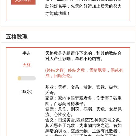
助的好名字，先天的好运加上后天的努力
才能成功哦！
五格数理
半吉
天格数是先祖留传下来的，和其他数结合
对人产生影响，单独不论凶吉。
天格
(终结之数）终结之数，雪暗飘零，偶或有
成，回顾茫然。
基业：天福、文昌、散财、官禄、破危、
10(水)
夭寿。
家庭：家内冷眼旁观者多，伤妻害子破重
圆，百忍尚可得和平。
健康：杀伤、刑罚、病弱、灾危、女易风
流、心性变态。
含义：日没黄昏,四顾茫茫,神哭鬼号之象。
其凶恶甚于九数，为事物吉终之运。有如
黑暗的境地，空虚无物。主运有此数者，