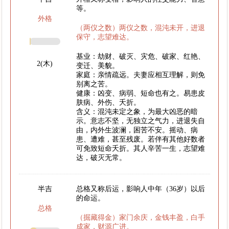
等。
外格
（两仪之数）两仪之数，混沌未开，进退
保守，志望难达。
基业：劫财、破灭、灾危、破家、红艳、
2(木)
变迁、美貌。
家庭：亲情疏远。夫妻应相互理解，则免
别离之苦。
健康：凶变、病弱、短命也有之。易患皮
肤病、外伤、夭折。
含义：混沌未定之象，为最大凶恶的暗
示。意志不坚，无独立之气力，进退失自
由，内外生波澜，困苦不安。摇动、病
患、遭难，甚至残废。若伴有其他好数者
可免致短命夭折。其人辛苦一生，志望难
达，破灭无常。
半吉
总格又称后运，影响人中年（36岁）以后
的命运。
总格
（掘藏得金）家门余庆，金钱丰盈，白手
成家，财源广进。