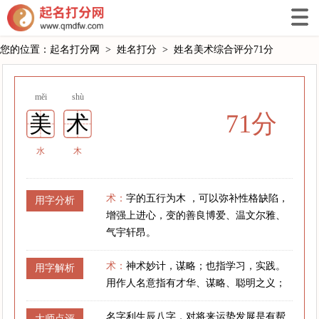
您的位置：
起名打分网
>
姓名打分
>
姓名美术综合评分71分
měi
shù
71分
美
术
水
木
术：
字的五行为木 ，可以弥补性格缺陷，
用字分析
增强上进心，变的善良博爱、温文尔雅、
气宇轩昂。
术：
神术妙计，谋略；也指学习，实践。
用字解析
用作人名意指有才华、谋略、聪明之义；
名字利生辰八字，对将来运势发展是有帮
大师点评