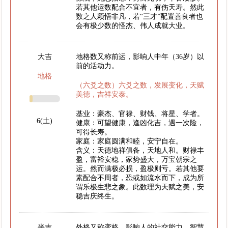
若其他运数配合不宜者，有伤天寿。然此
数之人颖悟非凡，若“三才”配置善良者也
会有极少数的怪杰、伟人成就大业。
大吉
地格数又称前运，影响人中年（36岁）以
前的活动力。
地格
（六爻之数）六爻之数，发展变化，天赋
美德，吉祥安泰。
基业：豪杰、官禄、财钱、将星、学者。
6(土)
健康：可望健康，逢凶化吉，遇一次险，
可得长寿。
家庭：家庭圆满和睦，安宁自在。
含义：天德地祥俱备，天地人和。财禄丰
盈，富裕安稳，家势盛大，万宝朝宗之
运。然而满极必损，盈极则亏。若其他要
素配合不周者，恐或如流水而下，成为所
谓乐极生悲之象。此数理为天赋之美，安
稳吉庆终生。
半吉
外格又称变格，影响人的社交能力、智慧