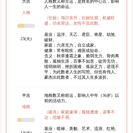
大吉
人格数又称主运，是姓名的中心点，影响
人一生的命运。
人格
（壮丽）旭日东升，壮丽壮观，权威旺
盛，功名荣达。女性不宜此数。
基业：远洋、天乙、君臣、将星、劫煞、
23(火)
破财。
家庭：六亲无力，自立成家。
健康：常有暗疾，难医或短命。
含义：秋草逢霜之象，脆弱无力。骨肉离
散，孤独生涯，百事不如意，徒劳无功，
懦弱病弱，挫折困难，孤寂乏力，逆境不
平，为此数者人生的写照。但也有伟人、
豪杰出此数者，不过其人生多波折。
半吉
地格数又称前运，影响人中年（36岁）以
前的活动力。
地格
（破兆）家庭缘薄，孤独遭难，谋事不
达，悲惨不测。
基业：暗禄、美貌、艺术、流浪、红艳、
14(火)