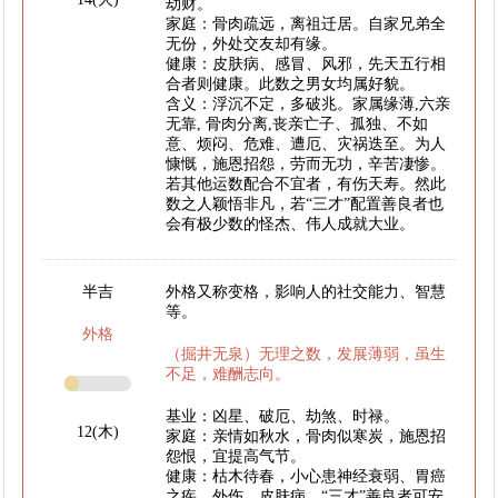
劫财。
家庭：骨肉疏远，离祖迁居。自家兄弟全
无份，外处交友却有缘。
健康：皮肤病、感冒、风邪，先天五行相
合者则健康。此数之男女均属好貌。
含义：浮沉不定，多破兆。家属缘薄,六亲
无靠, 骨肉分离,丧亲亡子、孤独、不如
意、烦闷、危难、遭厄、灾祸迭至。为人
慷慨，施恩招怨，劳而无功，辛苦凄惨。
若其他运数配合不宜者，有伤天寿。然此
数之人颖悟非凡，若“三才”配置善良者也
会有极少数的怪杰、伟人成就大业。
半吉
外格又称变格，影响人的社交能力、智慧
等。
外格
（掘井无泉）无理之数，发展薄弱，虽生
不足，难酬志向。
基业：凶星、破厄、劫煞、时禄。
12(木)
家庭：亲情如秋水，骨肉似寒炭，施恩招
怨恨，宜提高气节。
健康：枯木待春，小心患神经衰弱、胃癌
之疾，外伤、皮肤病。“三才”善良者可安