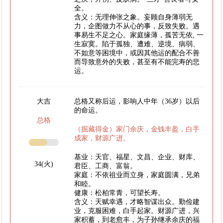
全。
含义：无理伸张之象。妄顾自身薄弱无
力，企图做力不从心的事，反致失败。遇
事易生不足之心。家庭缘薄，孤苦无依, 一
生寂寞。陷于孤独、遭难、逆境、病弱、
不如意等困境中，或因其他运的配合不善
而导致意外的失败，甚至有不能完寿的悲
运。
大吉
总格又称后运，影响人中年（36岁）以后
的命运。
总格
（掘藏得金）家门余庆，金钱丰盈，白手
成家，财源广进。
基业：天官、福星、文昌、企业、财库、
34(火)
君臣、工商、富翁。
家庭：不依祖业而立身，家庭圆满，兄弟
和睦。
健康：松柏常青，可望长寿。
含义：天赋幸遇，才略智谋出众。勤俭建
业，克服困难，白手起家。财源广进，兴
家积蓄，到老愈丰，为子孙继承余庆的福