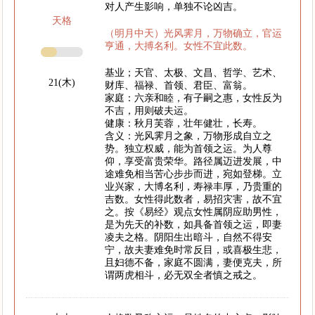
对人产生影响，单独不论凶吉。
天格
（明月中天）光风霁月，万物确立，官运
亨通，大搏名利。女性不宜此数。
基业；天官、太极、文昌、哲学、艺术、
21(木)
财库、福禄、首领、君臣、富翁。
家庭：六亲和睦，有子嗣之惠，女性反为
不吉，用则破夫运。
健康：秋月芙蓉，壮年健壮，长寿。
含义：光风霁月之象，万物形成自立之
势。独立权威，能为首领之运。为人尊
仰，享受富贵荣华。路径属迈进发展，中
途难免相当苦心步步而进，宛如登梯。立
业兴家，大博名利，寿禄丰厚，乃贵重的
吉数。女性得此数者，易招灾害，故不宜
之。按《易经》观点女性属阴应助男性，
是为先天的补数，如具备首领之运，即妻
凌夫之格。阴阳生出暗斗，自然不得安
宁，故夫妻难免时常反目，或喜极生悲，
且妇德不备，家庭不圆满，妻便克夫，所
谓两虎相斗，必无双全者慎之戒之。