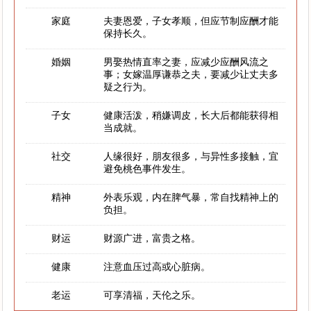
家庭
夫妻恩爱，子女孝顺，但应节制应酬才能
保持长久。
婚姻
男娶热情直率之妻，应减少应酬风流之
事；女嫁温厚谦恭之夫，要减少让丈夫多
疑之行为。
子女
健康活泼，稍嫌调皮，长大后都能获得相
当成就。
社交
人缘很好，朋友很多，与异性多接触，宜
避免桃色事件发生。
精神
外表乐观，内在脾气暴，常自找精神上的
负担。
财运
财源广进，富贵之格。
健康
注意血压过高或心脏病。
老运
可享清福，天伦之乐。