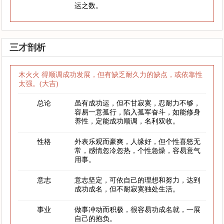
运之数。
三才剖析
木火火 得顺调成功发展，但有缺乏耐久力的缺点，或依靠性
太强。(大吉)
总论
虽有成功运，但不甘寂寞，忍耐力不够，
容易一意孤行，陷入孤军奋斗，如能修身
养性，定能成功顺调，名利双收。
性格
外表乐观而豪爽，人缘好，但个性喜怒无
常，感情忽冷忽热，个性急燥，容易意气
用事。
意志
意志坚定，可依自己的理想和努力，达到
成功成名，但不耐寂寞独处生活。
事业
做事冲动而积极，很容易功成名就，一展
自己的抱负。