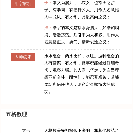
子：
本义为婴儿，儿或女；也指天之骄
用字解析
子、有学问、有德行的人。用作人名意指
人中龙凤、有才华、品质高尚之义；
浩：
浩字的本义是指水势浩大，如浩如烟
海、浩浩荡荡。后引申为大和多。用作人
名意指正义、勇气、清新俊逸之义；
水水组合，两水比和，水旺。这种组合的
大师点评
人有智谋，有才华，做事都能经过仔细考
虑，观察力强。其人意志坚定，为自己理
想不断奋斗，耐性佳，能忍受艰苦，若能
团结和信任他人，则必定会取得大的成
功。
五格数理
大吉
天格数是先祖留传下来的，和其他数结合