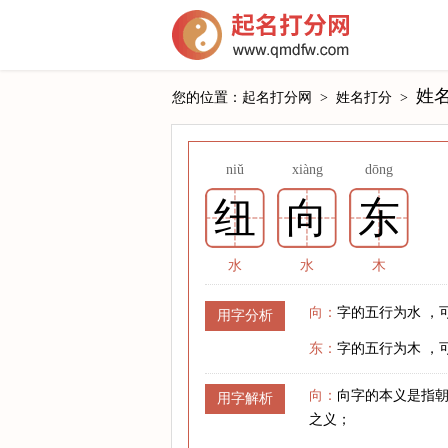
姓
您的位置：
起名打分网
>
姓名打分
>
niǔ
xiàng
dōng
纽
向
东
水
水
木
向：
字的五行为水 ，
用字分析
东：
字的五行为木 ，
向：
向字的本义是指朝
用字解析
之义；