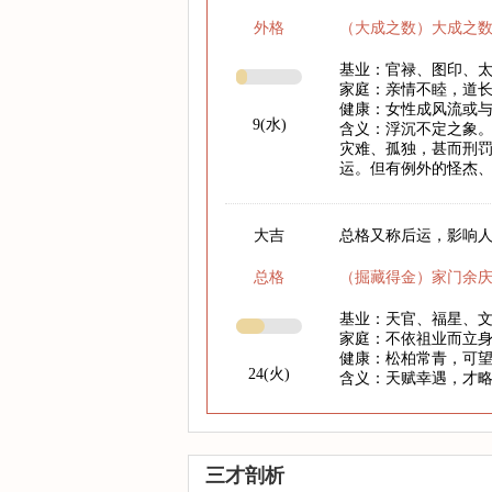
外格
（大成之数）大成之
基业：官禄、图印、
家庭：亲情不睦，道
健康：女性成风流或
9(水)
含义：浮沉不定之象
灾难、孤独，甚而刑
运。但有例外的怪杰
大吉
总格又称后运，影响人
总格
（掘藏得金）家门余
基业：天官、福星、
家庭：不依祖业而立
健康：松柏常青，可
24(火)
含义：天赋幸遇，才
三才剖析