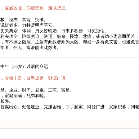
数，蕴涵凶险，或成或败，难以把握。
太极、怪杰、富翁、突破。
长说短者多。力持贤明尚平安。
与丈夫离别，体弱，男女皆晚婚，行事多积德，可免短命。
。利去功空，陷落穷迫、逆运、短命、怪澹、悲痛，或者幼小离亲而困苦
罚，有不测之凶厄。主运有此数者则为大凶。即或一身得免灾害，也难免
、学者、伟人、富豪能出此数者。
中年（36岁）以后的命运。
庆，金钱丰盈，白手成家，财源广进。
文昌、企业、财库、君臣、工商、富翁。
身，家庭圆满，兄弟和睦。
望长寿。
略智谋出众。勤俭建业，克服困难，白手起家。财源广进，兴家积蓄，到