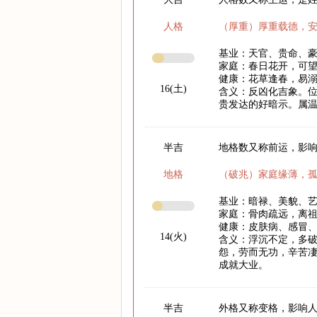
人格
（厚重）厚重载德，
基业：天官、贵命、
家庭：春日花开，可
健康：花草逢春，易
16(土)
含义：反凶化吉象。
贵发达的好暗示。属
半吉
地格数又称前运，影响
地格
（破兆）家庭缘薄，
基业：暗禄、美貌、
家庭：骨肉疏远，离
健康：皮肤病、感冒
14(火)
含义：浮沉不定，多破
怨，劳而无功，辛苦凄
成就大业。
半吉
外格又称变格，影响