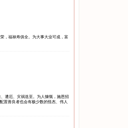
繁荣，福禄寿俱全。为大事大业可成，富
危难、遭厄、灾祸迭至。为人慷慨，施恩招
”配置善良者也会有极少数的怪杰、伟人