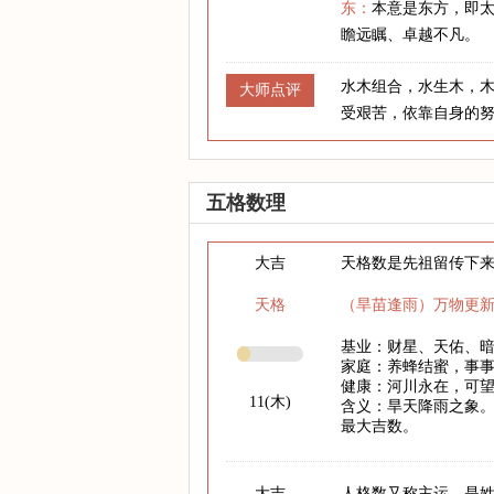
东：
本意是东方，即
瞻远瞩、卓越不凡。
水木组合，水生木，
大师点评
受艰苦，依靠自身的
五格数理
大吉
天格数是先祖留传下
天格
（旱苗逢雨）万物更
基业：财星、天佑、
家庭：养蜂结蜜，事
健康：河川永在，可
11(木)
含义：旱天降雨之象。
最大吉数。
大吉
人格数又称主运，是