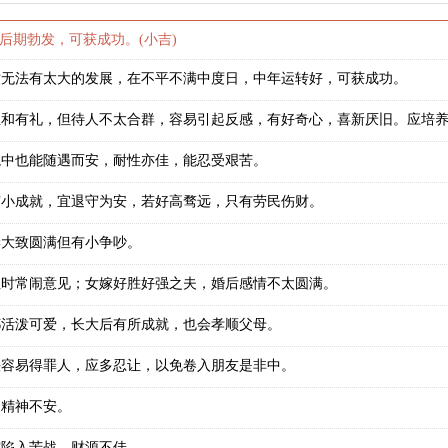
后期勃发，可获成功。(小吉)
致无法有太大的发展，在不平不满中度日，中年运转好，可获成功。
温和有礼，但待人不太合群，容易引起反感，有好奇心，喜新厌旧。应培
境中也能随遇而安，耐性亦佳，能忍受艰苦。
有小成就，宜退守为安，若好高骛远，只有劳民伤财。
妻大致圆满但有小争吵。
但时常闹意见；女嫁好胜好强之夫，婚后感情不太圆满。
都活泼可爱，长大后有所成就，也会孝顺父母。
头容易得罪人，应多忍让，以免卷入朋友是非中。
，精神不安。
究陷入苦战，财源不佳。