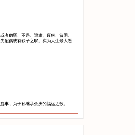
，或者病弱、不遇、遭难、废疾、贫困、
丧失配偶或有缺子之叹。实为人生最大恶
老愈丰，为子孙继承余庆的福运之数。