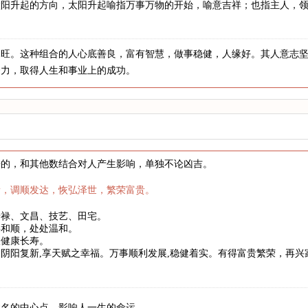
太阳升起的方向，太阳升起喻指万事万物的开始，喻意吉祥；也指主人，
木旺。这种组合的人心底善良，富有智慧，做事稳健，人缘好。其人意志
努力，取得人生和事业上的成功。
来的，和其他数结合对人产生影响，单独不论凶吉。
新，调顺发达，恢弘泽世，繁荣富贵。
暗禄、文昌、技艺、田宅。
事和顺，处处温和。
望健康长寿。
阴阳复新,享天赋之幸福。万事顺利发展,稳健着实。有得富贵繁荣，再
姓名的中心点，影响人一生的命运。