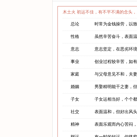
木土火 初运不佳，有不平不满的念头，
总论
时常为金钱操劳，以
性格
虽然辛苦奋斗，表面
意志
意志坚定，在恶劣环
事业
创业过程较辛苦，如
家庭
与父母意见不和，夫
婚姻
男娶精明能干之妻，
子女
子女运相当好，个个
社交
表面温和，但好出风
精神
表面乐观而内心苦闷
财运
有一时的好运，但终