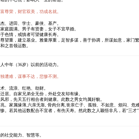
安富尊荣，财官双美，功成名就。
豪杰、进田、学士、豪侠、基产。
望家庭圆满。男子有贤妻，女子不宜早婚。
溺于色情，戒慎者可望健康长寿。
位尊望重，建立基业。雅量厚重，足智多谋，善于协调，所谋如意，家门
温和之首领运数。
人中年（36岁）以前的活动力。
孤独遭难，谋事不达，悲惨不测。
艺术、流浪、红艳、劫财。
祖迁居。自家兄弟全无份，外处交友却有缘。
、风邪，先天五行相合者则健康。此数之男女均属好貌。
兆。家属缘薄,六亲无靠, 骨肉分离,丧亲亡子、孤独、不如意、烦闷、
惨。若其他运数配合不宜者，有伤天寿。然此数之人颖悟非凡，若“三才
人的社交能力、智慧等。