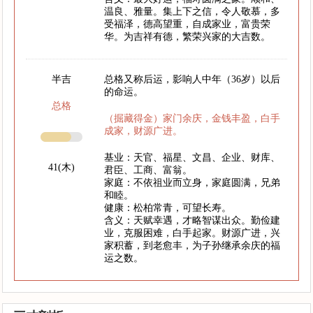
温良、雅量。集上下之信，令人敬慕，多
受福泽，德高望重，自成家业，富贵荣
华。为吉祥有德，繁荣兴家的大吉数。
半吉
总格又称后运，影响人中年（36岁）以后
的命运。
总格
（掘藏得金）家门余庆，金钱丰盈，白手
成家，财源广进。
基业：天官、福星、文昌、企业、财库、
41(木)
君臣、工商、富翁。
家庭：不依祖业而立身，家庭圆满，兄弟
和睦。
健康：松柏常青，可望长寿。
含义：天赋幸遇，才略智谋出众。勤俭建
业，克服困难，白手起家。财源广进，兴
家积蓄，到老愈丰，为子孙继承余庆的福
运之数。