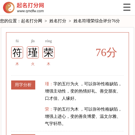
您的位置：
起名打分网
>
姓名打分
>
姓名符瑾荣综合评分76分
fú
jǐn
róng
76分
符
瑾
荣
木
火
木
瑾：
字的五行为火 ，可以弥补性格缺陷，
用字分析
增强主动性，变的热情好礼、善交朋友、
口才佳、人缘好。
荣：
字的五行为木 ，可以弥补性格缺陷，
增强上进心，变的善良博爱、温文尔雅、
气宇轩昂。