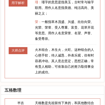
瑾：
瑾字的意思是指美玉，古时常与瑜字
用字解析
联用。用作人名意指美德、纯洁高尚、美
丽之义；
荣：
一般指草木茂盛、兴盛、欣欣向荣、
光荣、荣誉、受人尊重、富贵、花草开花
等意思。用作人名意荣誉、名望、声誉、
备受尊崇。
火木组合，木生火，火旺。这种组合的人
大师点评
心慈手软，待人诚恳，外表乐观，但有时
容易冲动。其人意志坚定，思想正确，常
有贵人相助，可依靠自己的努力取得事业
上的成功。
五格数理
半吉
天格数是先祖留传下来的，和其他数结合