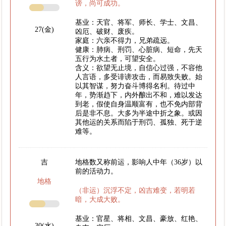
谤，尚可成功。
基业：天官、将军、师长、学士、文昌、
27(金)
凶厄、破财、废疾。
家庭：六亲不得力，兄弟疏远。
健康：肺病、刑罚、心脏病、短命，先天
五行为水土者，可望安全。
含义：欲望无止境，自信心过强，不容他
人言语，多受诽谤攻击，而易致失败。始
以其智谋，努力奋斗博得名利。待过中
年，势渐趋下，内外酿出不和，难以发达
到老，假使自身温顺富有，也不免内部背
后是非不息。大多为半途中折之象。或因
其他运的关系而陷于刑罚、孤独、死于逆
难等。
吉
地格数又称前运，影响人中年（36岁）以
前的活动力。
地格
（非运）沉浮不定，凶吉难变，若明若
暗，大成大败。
基业：官星、将相、文昌、豪放、红艳、
30(水)