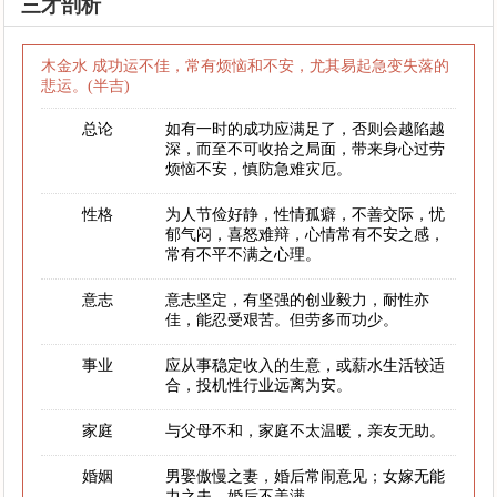
三才剖析
木金水 成功运不佳，常有烦恼和不安，尤其易起急变失落的
悲运。(半吉)
总论
如有一时的成功应满足了，否则会越陷越
深，而至不可收拾之局面，带来身心过劳
烦恼不安，慎防急难灾厄。
性格
为人节俭好静，性情孤癖，不善交际，忧
郁气闷，喜怒难辩，心情常有不安之感，
常有不平不满之心理。
意志
意志坚定，有坚强的创业毅力，耐性亦
佳，能忍受艰苦。但劳多而功少。
事业
应从事稳定收入的生意，或薪水生活较适
合，投机性行业远离为安。
家庭
与父母不和，家庭不太温暖，亲友无助。
婚姻
男娶傲慢之妻，婚后常闹意见；女嫁无能
力之夫，婚后不美满。