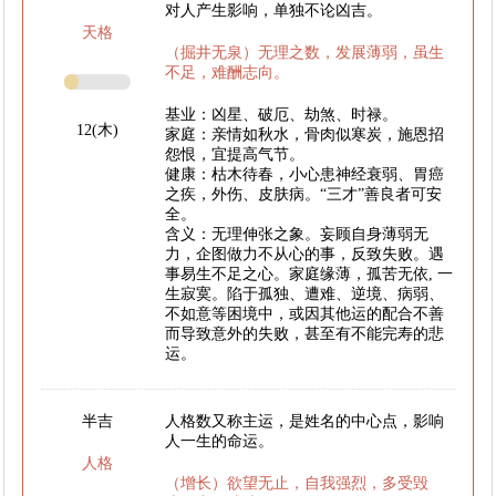
对人产生影响，单独不论凶吉。
天格
（掘井无泉）无理之数，发展薄弱，虽生
不足，难酬志向。
基业：凶星、破厄、劫煞、时禄。
12(木)
家庭：亲情如秋水，骨肉似寒炭，施恩招
怨恨，宜提高气节。
健康：枯木待春，小心患神经衰弱、胃癌
之疾，外伤、皮肤病。“三才”善良者可安
全。
含义：无理伸张之象。妄顾自身薄弱无
力，企图做力不从心的事，反致失败。遇
事易生不足之心。家庭缘薄，孤苦无依, 一
生寂寞。陷于孤独、遭难、逆境、病弱、
不如意等困境中，或因其他运的配合不善
而导致意外的失败，甚至有不能完寿的悲
运。
半吉
人格数又称主运，是姓名的中心点，影响
人一生的命运。
人格
（增长）欲望无止，自我强烈，多受毁