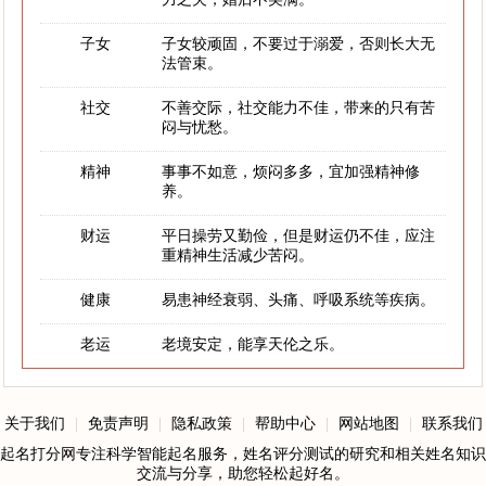
子女
子女较顽固，不要过于溺爱，否则长大无
法管束。
社交
不善交际，社交能力不佳，带来的只有苦
闷与忧愁。
精神
事事不如意，烦闷多多，宜加强精神修
养。
财运
平日操劳又勤俭，但是财运仍不佳，应注
重精神生活减少苦闷。
健康
易患神经衰弱、头痛、呼吸系统等疾病。
老运
老境安定，能享天伦之乐。
关于我们
|
免责声明
|
隐私政策
|
帮助中心
|
网站地图
|
联系我们
起名打分网专注科学智能起名服务，姓名评分测试的研究和相关姓名知识
交流与分享，助您轻松起好名。