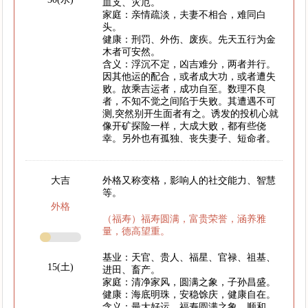
血支、灾厄。
家庭：亲情疏淡，夫妻不相合，难同白
头。
健康：刑罚、外伤、废疾。先天五行为金
木者可安然。
含义：浮沉不定，凶吉难分，两者并行。
因其他运的配合，或者成大功，或者遭失
败。故乘吉运者，成功自至。数理不良
者，不知不觉之间陷于失败。其遭遇不可
测,突然别开生面者有之。诱发的投机心就
像开矿探险一样，大成大败，都有些侥
幸。另外也有孤独、丧失妻子、短命者。
大吉
外格又称变格，影响人的社交能力、智慧
等。
外格
（福寿）福寿圆满，富贵荣誉，涵养雅
量，德高望重。
基业：天官、贵人、福星、官禄、祖基、
15(土)
进田、畜产。
家庭：清净家风，圆满之象，子孙昌盛。
健康：海底明珠，安稳馀庆，健康自在。
含义：最大好运，福寿圆满之象。顺和、