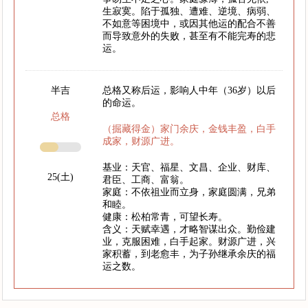
生寂寞。陷于孤独、遭难、逆境、病弱、
不如意等困境中，或因其他运的配合不善
而导致意外的失败，甚至有不能完寿的悲
运。
半吉
总格又称后运，影响人中年（36岁）以后
的命运。
总格
（掘藏得金）家门余庆，金钱丰盈，白手
成家，财源广进。
基业：天官、福星、文昌、企业、财库、
25(土)
君臣、工商、富翁。
家庭：不依祖业而立身，家庭圆满，兄弟
和睦。
健康：松柏常青，可望长寿。
含义：天赋幸遇，才略智谋出众。勤俭建
业，克服困难，白手起家。财源广进，兴
家积蓄，到老愈丰，为子孙继承余庆的福
运之数。