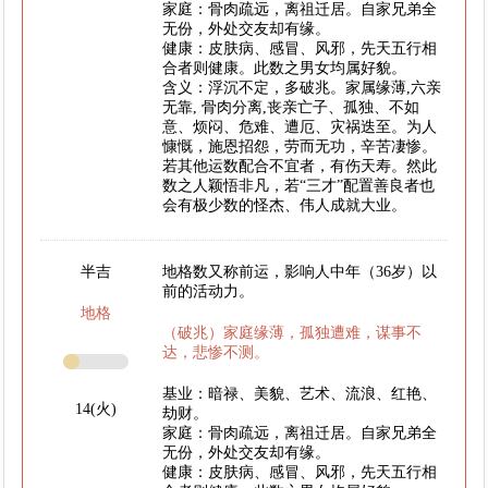
家庭：骨肉疏远，离祖迁居。自家兄弟全
无份，外处交友却有缘。
健康：皮肤病、感冒、风邪，先天五行相
合者则健康。此数之男女均属好貌。
含义：浮沉不定，多破兆。家属缘薄,六亲
无靠, 骨肉分离,丧亲亡子、孤独、不如
意、烦闷、危难、遭厄、灾祸迭至。为人
慷慨，施恩招怨，劳而无功，辛苦凄惨。
若其他运数配合不宜者，有伤天寿。然此
数之人颖悟非凡，若“三才”配置善良者也
会有极少数的怪杰、伟人成就大业。
半吉
地格数又称前运，影响人中年（36岁）以
前的活动力。
地格
（破兆）家庭缘薄，孤独遭难，谋事不
达，悲惨不测。
基业：暗禄、美貌、艺术、流浪、红艳、
14(火)
劫财。
家庭：骨肉疏远，离祖迁居。自家兄弟全
无份，外处交友却有缘。
健康：皮肤病、感冒、风邪，先天五行相