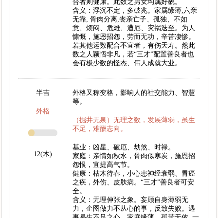
合者则健康。此数之男女均属好貌。
含义：浮沉不定，多破兆。家属缘薄,六亲
无靠, 骨肉分离,丧亲亡子、孤独、不如
意、烦闷、危难、遭厄、灾祸迭至。为人
慷慨，施恩招怨，劳而无功，辛苦凄惨。
若其他运数配合不宜者，有伤天寿。然此
数之人颖悟非凡，若“三才”配置善良者也
会有极少数的怪杰、伟人成就大业。
半吉
外格又称变格，影响人的社交能力、智慧
等。
外格
（掘井无泉）无理之数，发展薄弱，虽生
不足，难酬志向。
基业：凶星、破厄、劫煞、时禄。
12(木)
家庭：亲情如秋水，骨肉似寒炭，施恩招
怨恨，宜提高气节。
健康：枯木待春，小心患神经衰弱、胃癌
之疾，外伤、皮肤病。“三才”善良者可安
全。
含义：无理伸张之象。妄顾自身薄弱无
力，企图做力不从心的事，反致失败。遇
事易生不足之心。家庭缘薄，孤苦无依, 一