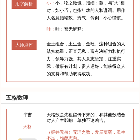
小：
小，物之微也，指细；微，与“大”相
用字解析
对，如小巧，也指年幼的人和谦词。用作
人名意指精致、秀气、伶俐、小心谨慎。
哇：
哇：暂无解释;
金土组合，土生金，金旺。这种组合的人
大师点评
踏实稳重，正直无私，富有决断力和执行
力，领导力强。其人意志坚定，注重实
际，做事有计划，贵人运好，能获得众人
的支持和帮助取得成功。
五格数理
半吉
天格数是先祖留传下来的，和其他数结合
对人产生影响，单独不论凶吉。
天格
（掘井无泉）无理之数，发展薄弱，虽生
不足，难酬志向。