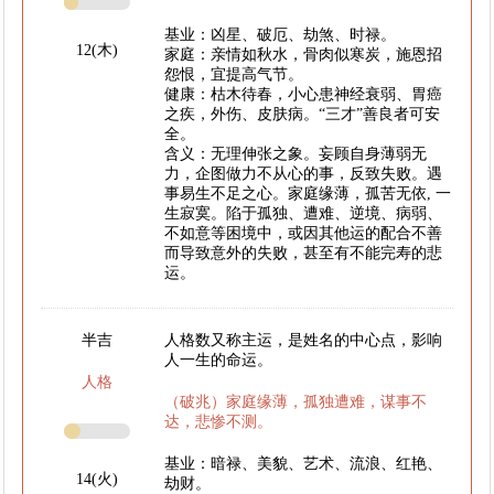
基业：凶星、破厄、劫煞、时禄。
12(木)
家庭：亲情如秋水，骨肉似寒炭，施恩招
怨恨，宜提高气节。
健康：枯木待春，小心患神经衰弱、胃癌
之疾，外伤、皮肤病。“三才”善良者可安
全。
含义：无理伸张之象。妄顾自身薄弱无
力，企图做力不从心的事，反致失败。遇
事易生不足之心。家庭缘薄，孤苦无依, 一
生寂寞。陷于孤独、遭难、逆境、病弱、
不如意等困境中，或因其他运的配合不善
而导致意外的失败，甚至有不能完寿的悲
运。
半吉
人格数又称主运，是姓名的中心点，影响
人一生的命运。
人格
（破兆）家庭缘薄，孤独遭难，谋事不
达，悲惨不测。
基业：暗禄、美貌、艺术、流浪、红艳、
14(火)
劫财。