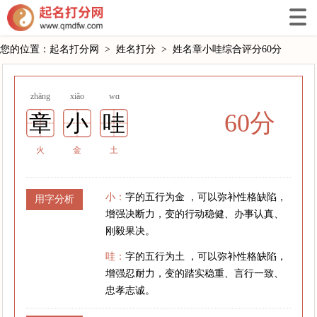
您的位置：
起名打分网
>
姓名打分
>
姓名章小哇综合评分60分
zhāng
xiǎo
wɑ
60分
章
小
哇
火
金
土
小：
字的五行为金 ，可以弥补性格缺陷，
用字分析
增强决断力，变的行动稳健、办事认真、
刚毅果决。
哇：
字的五行为土 ，可以弥补性格缺陷，
增强忍耐力，变的踏实稳重、言行一致、
忠孝志诚。