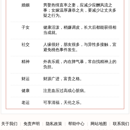
婚姻
男娶热情直率之妻，应减少应酬风流之
事；女嫁温厚谦恭之夫，要减少让丈夫多
疑之行为。
子女
健康活泼，稍嫌调皮，长大后都能获得相
当成就。
社交
人缘很好，朋友很多，与异性多接触，宜
避免桃色事件发生。
精神
外表乐观，内在脾气暴，常自找精神上的
负担。
财运
财源广进，富贵之格。
健康
注意血压过高或心脏病。
老运
可享清福，天伦之乐。
关于我们
|
免责声明
|
隐私政策
|
帮助中心
|
网站地图
|
联系我们