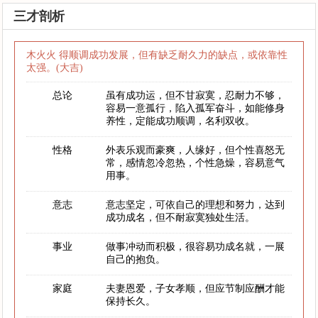
三才剖析
木火火 得顺调成功发展，但有缺乏耐久力的缺点，或依靠性
太强。(大吉)
总论
虽有成功运，但不甘寂寞，忍耐力不够，
容易一意孤行，陷入孤军奋斗，如能修身
养性，定能成功顺调，名利双收。
性格
外表乐观而豪爽，人缘好，但个性喜怒无
常，感情忽冷忽热，个性急燥，容易意气
用事。
意志
意志坚定，可依自己的理想和努力，达到
成功成名，但不耐寂寞独处生活。
事业
做事冲动而积极，很容易功成名就，一展
自己的抱负。
家庭
夫妻恩爱，子女孝顺，但应节制应酬才能
保持长久。