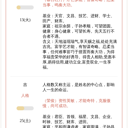
当事，鸣奏大功。
基业：天官、文昌、技艺、进财、学士、
13(火)
田产、财库。
家庭：祖宗余荫，子孙孝顺，可望团圆。
健康：身心健康，可望长寿。先天五行不
合者不遇。
含义：天地溢现瑞气,享天赐之福,处处充满
吉兆。富学艺才能，有智谋奇略。忍柔当
事，任何难事皆巧于措置而奏大功，为得
享福贵荣华的好诱导。得贵人相助,受惠丰
厚,易得信用,建功立业,富贵双全,一生享
福。
吉
人格数又称主运，是姓名的中心点，影响
人一生的命运。
人格
（荣俊）资性英敏，才能奇特，克服傲
慢，尚可成功。
基业：君臣、首领、福星、文昌、企业、
25(土)
时禄、技艺、财库、进田。
家庭：平和而谦虚者，家庭圆满，子孙昌