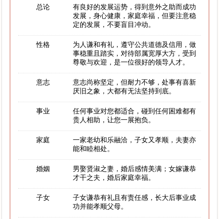
总论
有良好的发展运势，得到意外之助而成功
发展，身心健康，家庭幸福，但要注意稳
定的发展，不要盲目冲动。
性格
为人谦和有礼，遵守公共道德及信用，做
事稳重且踏实，对待部属宽厚大方，受到
尊敬与欢迎，是一位很好的领导人才。
意志
意志尚称坚定，但耐力不够，处事有喜新
厌旧之象，大都有无法坚持到底。
事业
任何事业对您都适合，碰到任何困难都有
贵人相助，让您一展抱负。
家庭
一家老幼和乐融洽，子女又孝顺，夫妻亦
能和睦相处。
婚姻
男娶贤淑之妻，婚后感情美满；女嫁谦恭
才干之夫，婚后家庭幸福。
子女
子女谦恭有礼且有责任感，长大后事业成
功并能孝顺父母。