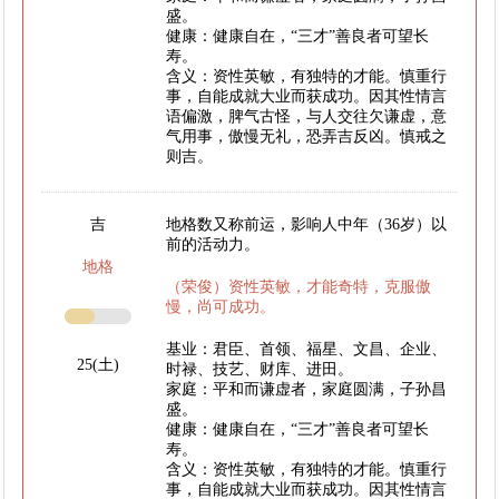
盛。
健康：健康自在，“三才”善良者可望长
寿。
含义：资性英敏，有独特的才能。慎重行
事，自能成就大业而获成功。因其性情言
语偏激，脾气古怪，与人交往欠谦虚，意
气用事，傲慢无礼，恐弄吉反凶。慎戒之
则吉。
吉
地格数又称前运，影响人中年（36岁）以
前的活动力。
地格
（荣俊）资性英敏，才能奇特，克服傲
慢，尚可成功。
基业：君臣、首领、福星、文昌、企业、
25(土)
时禄、技艺、财库、进田。
家庭：平和而谦虚者，家庭圆满，子孙昌
盛。
健康：健康自在，“三才”善良者可望长
寿。
含义：资性英敏，有独特的才能。慎重行
事，自能成就大业而获成功。因其性情言