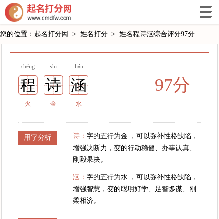
您的位置：
起名打分网
>
姓名打分
>
姓名程诗涵综合评分97分
chéng
shī
hán
97分
程
诗
涵
火
金
水
诗：
字的五行为金 ，可以弥补性格缺陷，
用字分析
增强决断力，变的行动稳健、办事认真、
刚毅果决。
涵：
字的五行为水 ，可以弥补性格缺陷，
增强智慧，变的聪明好学、足智多谋、刚
柔相济。