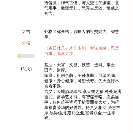
语偏激，脾气古怪，与人交往欠谦虚，意
气用事，傲慢无礼，恐弄吉反凶。慎戒之
则吉。
大吉
外格又称变格，影响人的社交能力、智慧
等。
外格
（春日牡丹）才艺多能，智谋奇略，忍柔
当事，鸣奏大功。
基业：天官、文昌、技艺、进财、学士、
13(火)
田产、财库。
家庭：祖宗余荫，子孙孝顺，可望团圆。
健康：身心健康，可望长寿。先天五行不
合者不遇。
含义：天地溢现瑞气,享天赐之福,处处充满
吉兆。富学艺才能，有智谋奇略。忍柔当
事，任何难事皆巧于措置而奏大功，为得
享福贵荣华的好诱导。得贵人相助,受惠丰
厚,易得信用,建功立业,富贵双全,一生享
福。