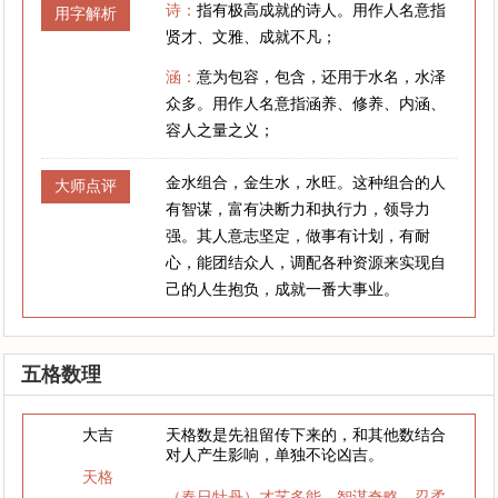
诗：
指有极高成就的诗人。用作人名意指
用字解析
贤才、文雅、成就不凡；
涵：
意为包容，包含，还用于水名，水泽
众多。用作人名意指涵养、修养、内涵、
容人之量之义；
金水组合，金生水，水旺。这种组合的人
大师点评
有智谋，富有决断力和执行力，领导力
强。其人意志坚定，做事有计划，有耐
心，能团结众人，调配各种资源来实现自
己的人生抱负，成就一番大事业。
五格数理
大吉
天格数是先祖留传下来的，和其他数结合
对人产生影响，单独不论凶吉。
天格
（春日牡丹）才艺多能，智谋奇略，忍柔