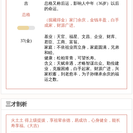
吉
总格又称后运，影响人中年（36岁）以后
的命运。
总格
（掘藏得金）家门余庆，金钱丰盈，白手
成家，财源广进。
基业：天官、福星、文昌、企业、财库、
37(金)
君臣、工商、富翁。
家庭：不依祖业而立身，家庭圆满，兄弟
和睦。
健康：松柏常青，可望长寿。
含义：天赋幸遇，才略智谋出众。勤俭建
业，克服困难，白手起家。财源广进，兴
家积蓄，到老愈丰，为子孙继承余庆的福
运之数。
三才剖析
火土土 得上级提拔，享祖辈余德，易成功，心身健全，能长
寿享福。(大吉)