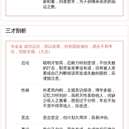
家积蓄，到老愈丰，为子孙继承余庆的福
运之数。
三才剖析
水金金 成功运佳，得以发展，但有固执倾向，易生不和争
论，招致非难。(大吉)
总论
聪明才智高，忍耐力特别坚强，不怕失败
的打击，勤苦奋发事业有成，但有被人牵
累或自己判断错误而造成失败的困扰，应
谨慎注意。
性格
外柔而内刚，主观意识很强，博学多能，
记忆力特别好，虽然天性喜助他人，但缺
少容人之雅量，恩怨过于分明，常在不知
不觉中得罪他人，应改进。
意志
意志坚定，但计划欠周详，容易冲动。