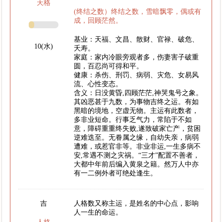
天格
(终结之数）终结之数，雪暗飘零，偶或有
成，回顾茫然。
基业：天福、文昌、散财、官禄、破危、
10(水)
夭寿。
家庭：家内冷眼旁观者多，伤妻害子破重
圆，百忍尚可得和平。
健康：杀伤、刑罚、病弱、灾危、女易风
流、心性变态。
含义：日没黄昏,四顾茫茫,神哭鬼号之象。
其凶恶甚于九数，为事物吉终之运。有如
黑暗的境地，空虚无物。主运有此数者，
多非业短命。行事乏气力，常陷于不如
意，障碍重重终失败,遂致破家亡产，贫困
逆难迭至。无眷属之缘，自幼失亲，病弱
遭难，或惹官非等。非业非运,一生多病不
安,常遇不测之灾祸。“三才”配置不善者，
大都中年前后编入黄泉之籍。然万人中亦
有一二例外者可绝处逢生。
吉
人格数又称主运，是姓名的中心点，影响
人一生的命运。