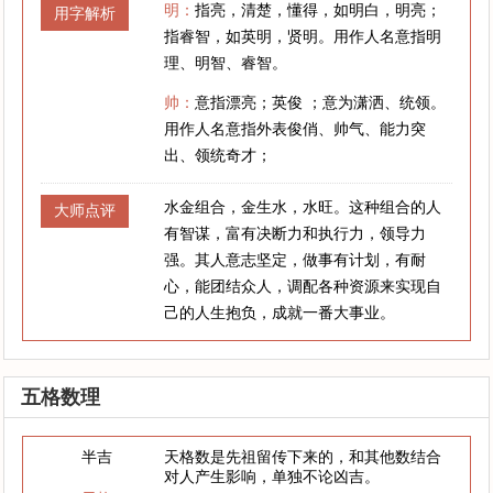
明：
指亮，清楚，懂得，如明白，明亮；
用字解析
指睿智，如英明，贤明。用作人名意指明
理、明智、睿智。
帅：
意指漂亮；英俊 ；意为潇洒、统领。
用作人名意指外表俊俏、帅气、能力突
出、领统奇才；
水金组合，金生水，水旺。这种组合的人
大师点评
有智谋，富有决断力和执行力，领导力
强。其人意志坚定，做事有计划，有耐
心，能团结众人，调配各种资源来实现自
己的人生抱负，成就一番大事业。
五格数理
半吉
天格数是先祖留传下来的，和其他数结合
对人产生影响，单独不论凶吉。