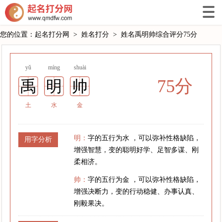
您的位置：
起名打分网
>
姓名打分
>
姓名禹明帅综合评分75分
yǔ
míng
shuài
75分
禹
明
帅
土
水
金
明：
字的五行为水 ，可以弥补性格缺陷，
用字分析
增强智慧，变的聪明好学、足智多谋、刚
柔相济。
帅：
字的五行为金 ，可以弥补性格缺陷，
增强决断力，变的行动稳健、办事认真、
刚毅果决。