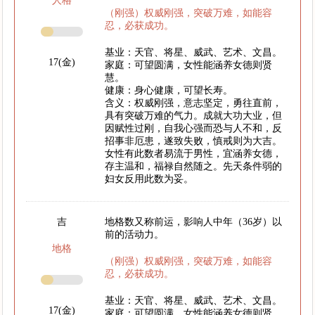
人格
（刚强）权威刚强，突破万难，如能容
忍，必获成功。
基业：天官、将星、威武、艺术、文昌。
17(金)
家庭：可望圆满，女性能涵养女德则贤
慧。
健康：身心健康，可望长寿。
含义：权威刚强，意志坚定，勇往直前，
具有突破万难的气力。成就大功大业，但
因赋性过刚，自我心强而恐与人不和，反
招事非厄患，遂致失败，慎戒则为大吉。
女性有此数者易流于男性，宜涵养女德，
存主温和，福禄自然随之。先天条件弱的
妇女反用此数为妥。
吉
地格数又称前运，影响人中年（36岁）以
前的活动力。
地格
（刚强）权威刚强，突破万难，如能容
忍，必获成功。
基业：天官、将星、威武、艺术、文昌。
17(金)
家庭：可望圆满，女性能涵养女德则贤