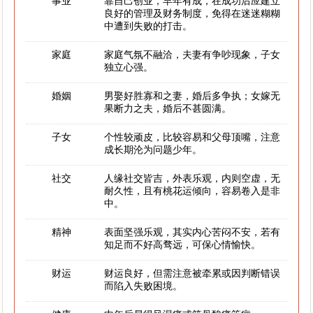
事业
靠自己创业，早年有成，在成功后应建立
良好的管理及财务制度，免得在迷迷糊糊
中遭到失败的打击。
家庭
家庭气氛不融洽，夫妻有争吵现象，子女
独立心强。
婚姻
男娶好胜寡和之妻，婚后多争执；女嫁无
果断力之夫，婚后不甚圆满。
子女
个性较顽皮，比较容易和父母顶嘴，注意
成长期沦为问题少年。
社交
人缘社交皆吉，外表乐观，内则空虚，无
耐久性，且有桃花运倾向，容易卷入是非
中。
精神
表面坚强乐观，其实内心苦闷不安，若有
知足而不好高骛远，可保心情愉快。
财运
财运良好，但需注意被牵累或因判断错误
而陷入失败困境。