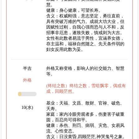
慧。
健康：身心健康，可望长寿。
含义：权威刚强，意志坚定，勇往直前，
具有突破万难的气力。成就大功大业，但
因赋性过刚，自我心强而恐与人不和，反
招事非厄患，遂致失败，慎戒则为大吉。
女性有此数者易流于男性，宜涵养女德，
存主温和，福禄自然随之。先天条件弱的
妇女反用此数为妥。
半吉
外格又称变格，影响人的社交能力、智慧
等。
外格
(终结之数）终结之数，雪暗飘零，偶或有
成，回顾茫然。
基业：天福、文昌、散财、官禄、破危、
10(水)
夭寿。
家庭：家内冷眼旁观者多，伤妻害子破重
圆，百忍尚可得和平。
健康：杀伤、刑罚、病弱、灾危、女易风
流、心性变态。
含义：日没黄昏,四顾茫茫,神哭鬼号之象。