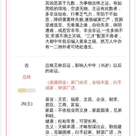
其凶恶甚于九数，为事物吉终之运。有如
黑暗的境地，空虚无物。主运有此数者，
多非业短命。行事乏气力，常陷于不如
意，障碍重重终失败,遂致破家亡产，贫困
逆难迭至。无眷属之缘，自幼失亲，病弱
遭难，或惹官非等。非业非运,一生多病不
安,常遇不测之灾祸。“三才”配置不善者，
大都中年前后编入黄泉之籍。然万人中亦
有一二例外者可绝处逢生。
吉
总格又称后运，影响人中年（36岁）以后
的命运。
总格
（掘藏得金）家门余庆，金钱丰盈，白手
成家，财源广进。
基业：天官、福星、文昌、企业、财库、
26(土)
君臣、工商、富翁。
家庭：不依祖业而立身，家庭圆满，兄弟
和睦。
健康：松柏常青，可望长寿。
含义：天赋幸遇，才略智谋出众。勤俭建
业，克服困难，白手起家。财源广进，兴