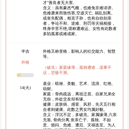
才”善良者无大害。
含义：虽有豪杰气概，也难免非难诽谤。
危难袭来而致伤害,空虚灭亡, 祸乱别离。
或丧失配偶，相克子孙，也有自幼别亲
者，争论不和、逆难、刑罚等灾祸相接，
终身辛苦不绝,堪称遭难运。女性有此数者
多陷孤寡或难成家。
半吉
外格又称变格，影响人的社交能力、智慧
等。
外格
（破兆）家庭缘薄，孤独遭难，谋事不
达，悲惨不测。
基业：暗禄、美貌、艺术、流浪、红艳、
14(火)
劫财。
家庭：骨肉疏远，离祖迁居。自家兄弟全
无份，外处交友却有缘。
健康：皮肤病、感冒、风邪，先天五行相
合者则健康。此数之男女均属好貌。
含义：浮沉不定，多破兆。家属缘薄,六亲
无靠, 骨肉分离,丧亲亡子、孤独、不如
意、烦闷、危难、遭厄、灾祸迭至。为人