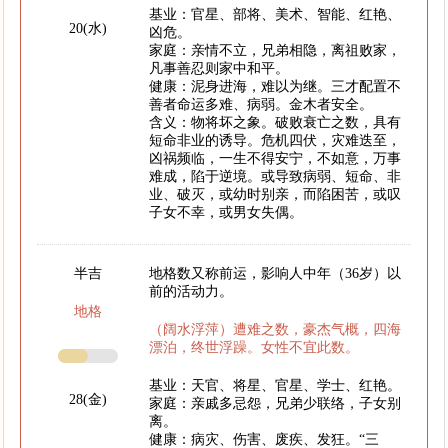
基业：官星、部将、美术、智能、红艳、
20(水)
凶危。
家庭：亲情不立，兄弟相隐，离祖败家，
凡事善忍则家中和平。
健康：泥身进海，难以为继。三才配置不
善者命运多难、病弱。金木者安全。
含义：物将坏之象。破败衰亡之数，具有
短命非业的诱导。危机四伏，灾难迭至，
凶祸频临，一生不得安宁，不如意，万事
难成，陷于逆境。或导致病弱、短命、非
业、破灭，或幼时别亲，而陷困苦，或叹
子女不幸，或男女失偶。
半吉
地格数又称前运，影响人中年（36岁）以
前的活动力。
地格
（阔水浮萍）遭难之数，豪杰气概，四海
漂泊，终世浮躁。女性不宜此数。
基业：天官、将星、官星、学士、红艳。
28(金)
家庭：亲戚多忌怨，兄弟少联络，子女别
离。
健康：病灾、伤害、废疾、发狂。“三