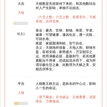
大吉
天格数是先祖留传下来的，和其他数结合
对人产生影响，单独不论凶吉。
天格
（六爻之数）六爻之数，发展变化，天赋
美德，吉祥安泰。
基业：豪杰、官禄、财钱、将星、学者。
6(土)
健康：可望健康，逢凶化吉，遇一次险，
可得长寿。
家庭：家庭圆满和睦，安宁自在。
含义：天德地祥俱备，天地人和。财禄丰
盈，富裕安稳，家势盛大，万宝朝宗之
运。然而满极必损，盈极则亏。若其他要
素配合不周者，恐或如流水而下，成为所
谓乐极生悲之象。此数理为天赋之美，安
稳吉庆终生。
半吉
人格数又称主运，是姓名的中心点，影响
人一生的命运。
人格
（屋下藏金）非业破运，灾难重重，进退
维谷，万事难成。