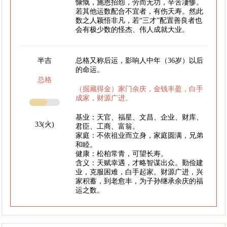
慷慨，施恩招怨，劳而无功，辛苦凄惨。
若其他运数配合不宜者，有伤天寿。然此
数之人颖悟非凡，若“三才”配置善良者也
会有极少数的怪杰、伟人成就大业。
半吉
总格又称后运，影响人中年（36岁）以后
的命运。
总格
（掘藏得金）家门余庆，金钱丰盈，白手
成家，财源广进。
基业：天官、福星、文昌、企业、财库、
33(火)
君臣、工商、富翁。
家庭：不依祖业而立身，家庭圆满，兄弟
和睦。
健康：松柏常青，可望长寿。
含义：天赋幸遇，才略智谋出众。勤俭建
业，克服困难，白手起家。财源广进，兴
家积蓄，到老愈丰，为子孙继承余庆的福
运之数。