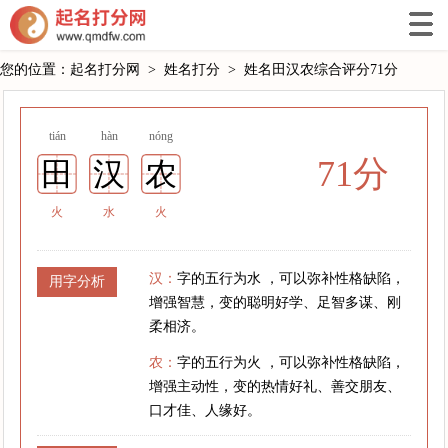
您的位置：
起名打分网
>
姓名打分
>
姓名田汉农综合评分71分
tián
hàn
nóng
71分
田
汉
农
火
水
火
汉：
字的五行为水 ，可以弥补性格缺陷，
用字分析
增强智慧，变的聪明好学、足智多谋、刚
柔相济。
农：
字的五行为火 ，可以弥补性格缺陷，
增强主动性，变的热情好礼、善交朋友、
口才佳、人缘好。