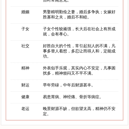
但时常闹意见。
婚姻
男娶精明勤俭之妻，婚后多争执；女嫁好
胜寡和之夫，婚后不和睦。
子女
子女个性较顽强，长大后在社会上有所成
就，会有孝心。
社交
好胜自大的个性，常引起别人的不满，凡
事多替人着想，多忍让而得人和，定能成
功。
精神
外表似乎乐观，其实内心不安定，凡事困
扰多，精神烦闷又不平不满。
财运
早年劳碌，中年后财源甚丰。
健康
易患胃病、神经痛、骨折等病症。
老运
晚景财源不缺，但欲望太高，精神仍不安
定。