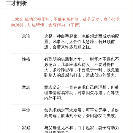
三才剖析
土水金 成功运被压抑，不能有所伸张，徒劳无功，身心过劳
而病弱，后运转佳，会有作为。(半吉)
总论
这是一种白手起家、克服艰难而成功的配
置。凡事不可太任性太急躁，若只顾前
进，会带来许多后顾之忧。
性格
有聪明的头脑和才华，一时怀才不遇也不
必感叹，凡事应谦和待人，不要过份自
大，多冷静思考，不要急于一时，以免遭
到别人的反感与打击，造成创业的阻力。
意志
意志坚定，一直在追求自己的理想，但处
理事情容易冲动，时常因欠考虑，而导致
内外不和。
事业
如先求稳定再求发展，可平安无事，若好
高骛远，欲速则不达，会因急功而失败。
家庭
与父母意见不和，白手起家，妻子有助力