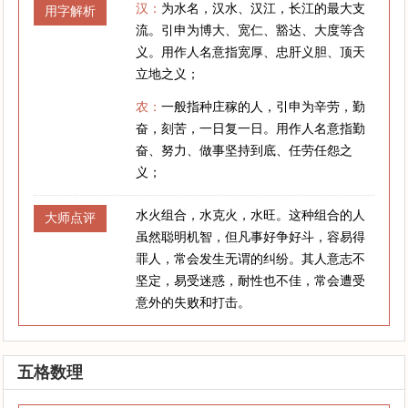
汉：
为水名，汉水、汉江，长江的最大支
用字解析
流。引申为博大、宽仁、豁达、大度等含
义。用作人名意指宽厚、忠肝义胆、顶天
立地之义；
农：
一般指种庄稼的人，引申为辛劳，勤
奋，刻苦，一日复一日。用作人名意指勤
奋、努力、做事坚持到底、任劳任怨之
义；
水火组合，水克火，水旺。这种组合的人
大师点评
虽然聪明机智，但凡事好争好斗，容易得
罪人，常会发生无谓的纠纷。其人意志不
坚定，易受迷惑，耐性也不佳，常会遭受
意外的失败和打击。
五格数理