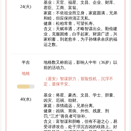
基业：天官、福星、文昌、企业、财库、
24(火)
君臣、工商、富翁。
家庭：不依祖业而立身，家庭圆满，兄弟
和睦，但应保持清正无私。
健康：松柏常青，可望长寿。
含义：天赋幸遇，才略智谋出众。勤俭建
业，克服困难，白手起家。财源广进，兴
家积蓄，到老愈丰，为子孙继承余庆的福
运之数。
半吉
地格数又称前运，影响人中年（36岁）以
前的活动力。
地格
（退安）智谋胆力，冒险投机，沉浮不
定，退保平安。
基业：将星、豪杰、文昌、学士、胆量、
40(水)
凶灾、厄祸、劫财。
家庭：亲情疏远，兄弟分离。
健康：凶病、胃病、外伤、残废、刑
罚,“三才”善良者可弥补。
含义：富智谋和胆略，但有不逊之心，易
受诽谤攻击，处于浮沉吉凶的歧路上。好