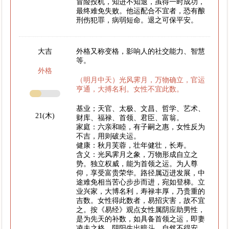
冒险投机，知进不知退，虽得一时成功，
最终难免失败。他运配合不宜者，恐有酿
刑伤犯罪，病弱短命。退之可保平安。
大吉
外格又称变格，影响人的社交能力、智慧
等。
外格
（明月中天）光风霁月，万物确立，官运
亨通，大搏名利。女性不宜此数。
基业；天官、太极、文昌、哲学、艺术、
21(木)
财库、福禄、首领、君臣、富翁。
家庭：六亲和睦，有子嗣之惠，女性反为
不吉，用则破夫运。
健康：秋月芙蓉，壮年健壮，长寿。
含义：光风霁月之象，万物形成自立之
势。独立权威，能为首领之运。为人尊
仰，享受富贵荣华。路径属迈进发展，中
途难免相当苦心步步而进，宛如登梯。立
业兴家，大博名利，寿禄丰厚，乃贵重的
吉数。女性得此数者，易招灾害，故不宜
之。按《易经》观点女性属阴应助男性，
是为先天的补数，如具备首领之运，即妻
凌夫之格。阴阳生出暗斗，自然不得安