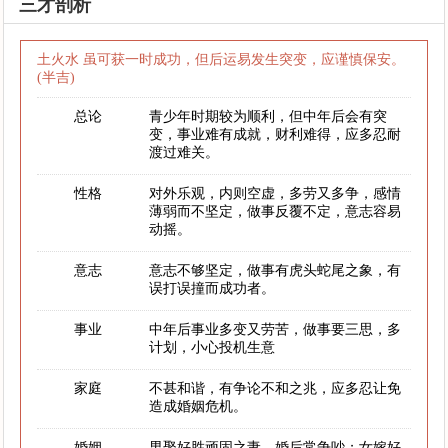
三才剖析
土火水 虽可获一时成功，但后运易发生突变，应谨慎保安。
(半吉)
总论
青少年时期较为顺利，但中年后会有突
变，事业难有成就，财利难得，应多忍耐
渡过难关。
性格
对外乐观，内则空虚，多劳又多争，感情
薄弱而不坚定，做事反覆不定，意志容易
动摇。
意志
意志不够坚定，做事有虎头蛇尾之象，有
误打误撞而成功者。
事业
中年后事业多变又劳苦，做事要三思，多
计划，小心投机生意
家庭
不甚和谐，有争论不和之兆，应多忍让免
造成婚姻危机。
婚姻
男娶好胜顽固之妻，婚后常争吵；女嫁好