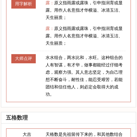
露：
原义指雨露或露珠，引申指润育或显
用字解析
露。用作人名意指才华横溢、冰清玉洁、
天生丽质；
露：
原义指雨露或露珠，引申指润育或显
露。用作人名意指才华横溢、冰清玉洁、
天生丽质；
水水组合，两水比和，水旺。这种组合的
大师点评
人有智谋，有才华，做事都能经过仔细考
虑，观察力强。其人意志坚定，为自己理
想不断奋斗，耐性佳，能忍受艰苦，若能
团结和信任他人，则必定会取得大的成
功。
五格数理
大吉
天格数是先祖留传下来的，和其他数结合