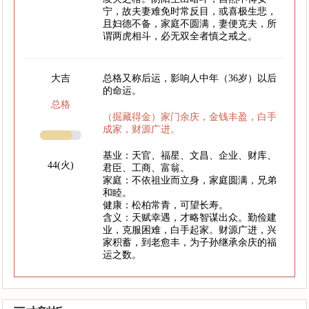
宁，故夫妻难免时常反目，或喜极生悲，
且妇德不备，家庭不圆满，妻便克夫，所
谓两虎相斗，必无双全者慎之戒之。
大吉
总格又称后运，影响人中年（36岁）以后
的命运。
总格
（掘藏得金）家门余庆，金钱丰盈，白手
成家，财源广进。
基业：天官、福星、文昌、企业、财库、
44(火)
君臣、工商、富翁。
家庭：不依祖业而立身，家庭圆满，兄弟
和睦。
健康：松柏常青，可望长寿。
含义：天赋幸遇，才略智谋出众。勤俭建
业，克服困难，白手起家。财源广进，兴
家积蓄，到老愈丰，为子孙继承余庆的福
运之数。