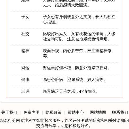
丈夫，婚后感情大致圆满。
子女
子女恐有身弱或意外之灾病，长大后独立
心很强。
社交
比较好出风头，又有桃花运的倾向，人缘
社交均可以，注意被拖累或色情麻烦。
精神
表面乐观，内心多苦劳，应注重精神修
养。
财运
财运虽好但不稳，防意外拖累或损财。
健康
易患心脏病、泌尿系统、妇人病等。
老运
晚景缺乏天伦之乐，心情烦闷。
关于我们
|
免责声明
|
隐私政策
|
帮助中心
|
网站地图
|
联系我们
起名打分网专注科学智能起名服务，姓名评分测试的研究和相关姓名知识
交流与分享，助您轻松起好名。