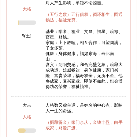
对人产生影响，单独不论凶吉。
天格
（五行之数）五行俱权，循环相生，圆通
畅达，福祉无穷。
基业：学者、祖业、文昌、福星、暗禄、
5(土)
官星、财钱。
家庭：上下敦睦，相互合作，可望圆满，
子女多荫。
健康：身体健康，福如东海，寿比南
山，。
含义：阴阳交感，和合完壁之象，暗藏大
成功运。雄威畅达，身体健康，家门兴
隆，富贵荣华，福寿双全，无所不至。他
乡成家，复兴家业。即使不如此，也会博
得功名荣誉，福祉祯祥。
大吉
人格数又称主运，是姓名的中心点，影响
人一生的命运。
人格
（掘藏得金）家门余庆，金钱丰盈，白手
成家，财源广进。