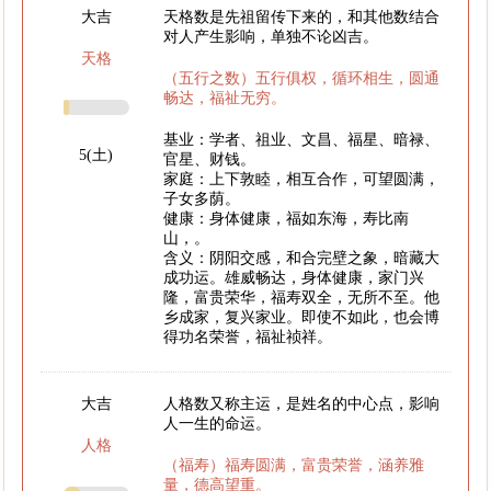
大吉
天格数是先祖留传下来的，和其他数结合
对人产生影响，单独不论凶吉。
天格
（五行之数）五行俱权，循环相生，圆通
畅达，福祉无穷。
基业：学者、祖业、文昌、福星、暗禄、
5(土)
官星、财钱。
家庭：上下敦睦，相互合作，可望圆满，
子女多荫。
健康：身体健康，福如东海，寿比南
山，。
含义：阴阳交感，和合完壁之象，暗藏大
成功运。雄威畅达，身体健康，家门兴
隆，富贵荣华，福寿双全，无所不至。他
乡成家，复兴家业。即使不如此，也会博
得功名荣誉，福祉祯祥。
大吉
人格数又称主运，是姓名的中心点，影响
人一生的命运。
人格
（福寿）福寿圆满，富贵荣誉，涵养雅
量，德高望重。