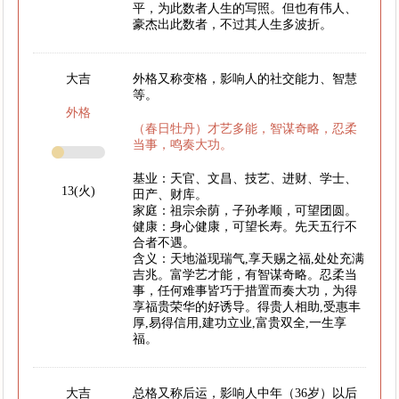
平，为此数者人生的写照。但也有伟人、
豪杰出此数者，不过其人生多波折。
大吉
外格又称变格，影响人的社交能力、智慧
等。
外格
（春日牡丹）才艺多能，智谋奇略，忍柔
当事，鸣奏大功。
基业：天官、文昌、技艺、进财、学士、
13(火)
田产、财库。
家庭：祖宗余荫，子孙孝顺，可望团圆。
健康：身心健康，可望长寿。先天五行不
合者不遇。
含义：天地溢现瑞气,享天赐之福,处处充满
吉兆。富学艺才能，有智谋奇略。忍柔当
事，任何难事皆巧于措置而奏大功，为得
享福贵荣华的好诱导。得贵人相助,受惠丰
厚,易得信用,建功立业,富贵双全,一生享
福。
大吉
总格又称后运，影响人中年（36岁）以后