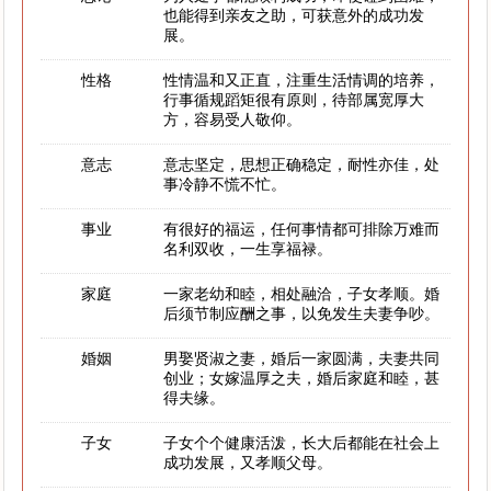
也能得到亲友之助，可获意外的成功发
展。
性格
性情温和又正直，注重生活情调的培养，
行事循规蹈矩很有原则，待部属宽厚大
方，容易受人敬仰。
意志
意志坚定，思想正确稳定，耐性亦佳，处
事冷静不慌不忙。
事业
有很好的福运，任何事情都可排除万难而
名利双收，一生享福禄。
家庭
一家老幼和睦，相处融洽，子女孝顺。婚
后须节制应酬之事，以免发生夫妻争吵。
婚姻
男娶贤淑之妻，婚后一家圆满，夫妻共同
创业；女嫁温厚之夫，婚后家庭和睦，甚
得夫缘。
子女
子女个个健康活泼，长大后都能在社会上
成功发展，又孝顺父母。