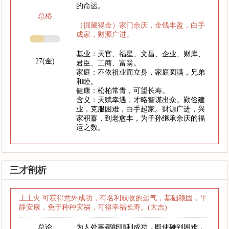
的命运。
总格
（掘藏得金）家门余庆，金钱丰盈，白手
成家，财源广进。
基业：天官、福星、文昌、企业、财库、
27(金)
君臣、工商、富翁。
家庭：不依祖业而立身，家庭圆满，兄弟
和睦。
健康：松柏常青，可望长寿。
含义：天赋幸遇，才略智谋出众。勤俭建
业，克服困难，白手起家。财源广进，兴
家积蓄，到老愈丰，为子孙继承余庆的福
运之数。
三才剖析
土土火 可获得意外成功，有名利双收的运气，基础稳固，平
静安康，免于种种灾祸，可得幸福长寿。(大吉)
总论
为人处事都能顺利成功，即使碰到困难，