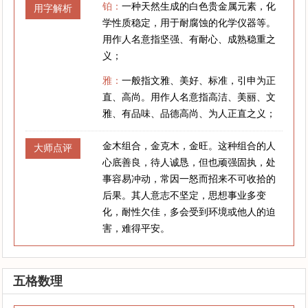
铂：
一种天然生成的白色贵金属元素，化
用字解析
学性质稳定，用于耐腐蚀的化学仪器等。
用作人名意指坚强、有耐心、成熟稳重之
义；
雅：
一般指文雅、美好、标准，引申为正
直、高尚。用作人名意指高洁、美丽、文
雅、有品味、品德高尚、为人正直之义；
金木组合，金克木，金旺。这种组合的人
大师点评
心底善良，待人诚恳，但也顽强固执，处
事容易冲动，常因一怒而招来不可收拾的
后果。其人意志不坚定，思想事业多变
化，耐性欠佳，多会受到环境或他人的迫
害，难得平安。
五格数理