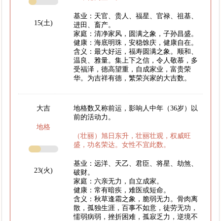
基业：天官、贵人、福星、官禄、祖基、
15(土)
进田、畜产。
家庭：清净家风，圆满之象，子孙昌盛。
健康：海底明珠，安稳馀庆，健康自在。
含义：最大好运，福寿圆满之象。顺和、
温良、雅量。集上下之信，令人敬慕，多
受福泽，德高望重，自成家业，富贵荣
华。为吉祥有德，繁荣兴家的大吉数。
大吉
地格数又称前运，影响人中年（36岁）以
前的活动力。
地格
（壮丽）旭日东升，壮丽壮观，权威旺
盛，功名荣达。女性不宜此数。
基业：远洋、天乙、君臣、将星、劫煞、
23(火)
破财。
家庭：六亲无力，自立成家。
健康：常有暗疾，难医或短命。
含义：秋草逢霜之象，脆弱无力。骨肉离
散，孤独生涯，百事不如意，徒劳无功，
懦弱病弱，挫折困难，孤寂乏力，逆境不