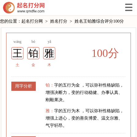
您的位置：
起名打分网
>
姓名打分
>
姓名王铂雅综合评分100分
wáng
bó
yǎ
100分
王
铂
雅
土
金
木
铂：
字的五行为金 ，可以弥补性格缺陷，
用字分析
增强决断力，变的行动稳健、办事认真、
刚毅果决。
雅：
字的五行为木 ，可以弥补性格缺陷，
增强上进心，变的善良博爱、温文尔雅、
气宇轩昂。