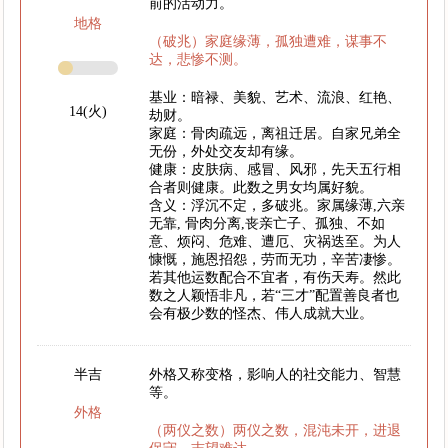
前的活动力。
地格
（破兆）家庭缘薄，孤独遭难，谋事不
达，悲惨不测。
基业：暗禄、美貌、艺术、流浪、红艳、
14(火)
劫财。
家庭：骨肉疏远，离祖迁居。自家兄弟全
无份，外处交友却有缘。
健康：皮肤病、感冒、风邪，先天五行相
合者则健康。此数之男女均属好貌。
含义：浮沉不定，多破兆。家属缘薄,六亲
无靠, 骨肉分离,丧亲亡子、孤独、不如
意、烦闷、危难、遭厄、灾祸迭至。为人
慷慨，施恩招怨，劳而无功，辛苦凄惨。
若其他运数配合不宜者，有伤天寿。然此
数之人颖悟非凡，若“三才”配置善良者也
会有极少数的怪杰、伟人成就大业。
半吉
外格又称变格，影响人的社交能力、智慧
等。
外格
（两仪之数）两仪之数，混沌未开，进退