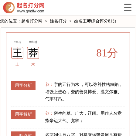
您的位置：
起名打分网
>
姓名打分
>
姓名王莽综合评分81分
wáng
mǎng
81分
王
莽
土
木
莽：
字的五行为木 ，可以弥补性格缺陷，
用字分析
增强上进心，变的善良博爱、温文尔雅、
气宇轩昂。
莽：
密生的草。广大，辽阔。用作人名意
用字解析
指豪迈大气、宽容；
名字利生辰八字，对将来运势发展是有帮
大师点评