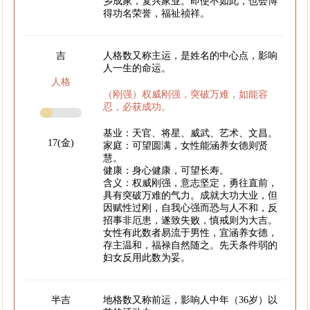
乡成家，复兴家业。即使不如此，也会博
得功名荣誉，福祉祯祥。
吉
人格数又称主运，是姓名的中心点，影响
人一生的命运。
人格
（刚强）权威刚强，突破万难，如能容
忍，必获成功。
基业：天官、将星、威武、艺术、文昌。
17(金)
家庭：可望圆满，女性能涵养女德则贤
慧。
健康：身心健康，可望长寿。
含义：权威刚强，意志坚定，勇往直前，
具有突破万难的气力。成就大功大业，但
因赋性过刚，自我心强而恐与人不和，反
招事非厄患，遂致失败，慎戒则为大吉。
女性有此数者易流于男性，宜涵养女德，
存主温和，福禄自然随之。先天条件弱的
妇女反用此数为妥。
半吉
地格数又称前运，影响人中年（36岁）以