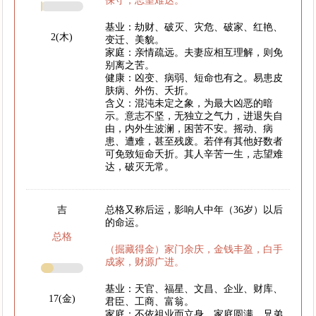
保守，志望难达。
基业：劫财、破灭、灾危、破家、红艳、
2(木)
变迁、美貌。
家庭：亲情疏远。夫妻应相互理解，则免
别离之苦。
健康：凶变、病弱、短命也有之。易患皮
肤病、外伤、夭折。
含义：混沌未定之象，为最大凶恶的暗
示。意志不坚，无独立之气力，进退失自
由，内外生波澜，困苦不安。摇动、病
患、遭难，甚至残废。若伴有其他好数者
可免致短命夭折。其人辛苦一生，志望难
达，破灭无常。
吉
总格又称后运，影响人中年（36岁）以后
的命运。
总格
（掘藏得金）家门余庆，金钱丰盈，白手
成家，财源广进。
基业：天官、福星、文昌、企业、财库、
17(金)
君臣、工商、富翁。
家庭：不依祖业而立身，家庭圆满，兄弟