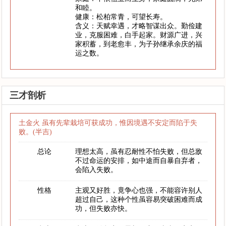
和睦。
健康：松柏常青，可望长寿。
含义：天赋幸遇，才略智谋出众。勤俭建
业，克服困难，白手起家。财源广进，兴
家积蓄，到老愈丰，为子孙继承余庆的福
运之数。
三才剖析
土金火 虽有先辈栽培可获成功，惟因境遇不安定而陷于失
败。(半吉)
总论
理想太高，虽有忍耐性不怕失败，但总敌
不过命运的安排，如中途而自暴自弃者，
会陷入失败。
性格
主观又好胜，竟争心也强，不能容许别人
超过自己，这种个性虽容易突破困难而成
功，但失败亦快。