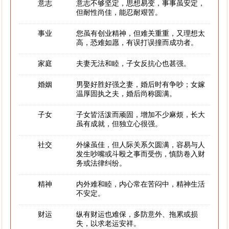
意志
意志不够坚定，思想易变，事事虽安定，
但耐性尚佳，能忍耐艰苦。
事业
您虽有创业精神，但难关重重，又理想太
高，恐难如愿，有误打误撞而成功者。
家庭
夫妻无法和睦，子女反抗心也甚强。
婚姻
男娶好胜好强之妻，婚后时有争吵；女嫁
温厚固执之夫，婚后尚称圆满。
子女
子女皆活泼而顽固，增加不少麻烦，长大
虽有成就，但独立心很强。
社交
外缘虽佳，但人际关系欠圆满，容易与人
发生吵嘴或斗殴之事而受伤，慎防卷入财
务或法律纠纷。
精神
内外难和睦，内心常在苦闷中，精神生活
不安定。
财运
纵有财运也难保，多防意外、拖累或损
失，以求老运安祥。