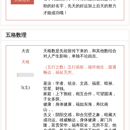
助的好名字，先天的好运加上后天的努力
才能成功哦！
五格数理
大吉
天格数是先祖留传下来的，和其他数结合
对人产生影响，单独不论凶吉。
天格
（五行之数）五行俱权，循环相生，圆通
畅达，福祉无穷。
基业：学者、祖业、文昌、福星、暗禄、
5(土)
官星、财钱。
家庭：上下敦睦，相互合作，可望圆满，
子女多荫。
健康：身体健康，福如东海，寿比南
山，。
含义：阴阳交感，和合完壁之象，暗藏大
成功运。雄威畅达，身体健康，家门兴
隆，富贵荣华，福寿双全，无所不至。他