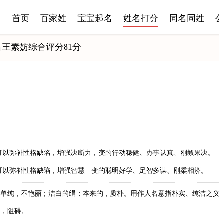
首页
百家姓
宝宝起名
姓名打分
同名同姓
名王素妨综合评分81分
可以弥补性格缺陷，增强决断力，变的行动稳健、办事认真、刚毅果决。
可以弥补性格缺陷，增强智慧，变的聪明好学、足智多谋、刚柔相济。
色单纯，不艳丽；洁白的绢；本来的，质朴。用作人名意指朴实、纯洁之
于，阻碍。