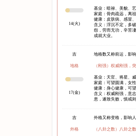
基业：暗禄、美貌、
家庭：骨肉疏远，离
健康：皮肤病、感冒
14(火)
含义：浮沉不定，多破
怨，劳而无功，辛苦凄
成就大业。
吉
地格数又称前运，影响
地格
（刚强）权威刚强，
基业：天官、将星、
家庭：可望圆满，女
健康：身心健康，可
17(金)
含义：权威刚强，意
患，遂致失败，慎戒
吉
外格又称变格，影响
外格
（八卦之数）八卦之