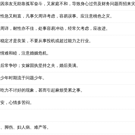
但因亲友无助靠孤军奋斗，又家庭不和，导致身心过劳及财务问题而招来
人性急又刚直，凡事欠周详考虑，容易误事。应注意桃色之灾。
欠周详，耐性亦不佳，处事容易冲动，经常欠考虑，应改进。
求稳定才是良策，不要从事投机或超过能力之行业。
感情难和睦，注意婚姻危机。
婚后常争吵；女嫁固执坚持之夫，婚后美满。
意少年时期流于问题少年。
有吃力不讨好的现象，甚而引起麻烦受累之事。
不安，心情多苦闷。
。
病、脚伤、妇人病、难产等。