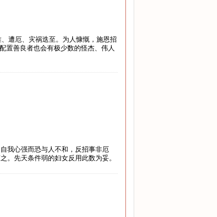
危难、遭厄、灾祸迭至。为人慷慨，施恩招
”配置善良者也会有极少数的怪杰、伟人
，自我心强而恐与人不和，反招事非厄
随之。先天条件弱的妇女反用此数为妥。