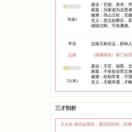
基业：艺能、美术、
家庭：兴家成为达贤
健康：高山立松，完
8(金)
含义：意志如磐石，
戒慎过刚，可免遭难
半吉
总格又称后运，影响人
总格
（掘藏得金）家门余
基业：天官、福星、
家庭：不依祖业而立
健康：松柏常青，可
21(木)
含义：天赋幸遇，才
三才剖析
土火金 成功运虽佳，易达到目的，但身