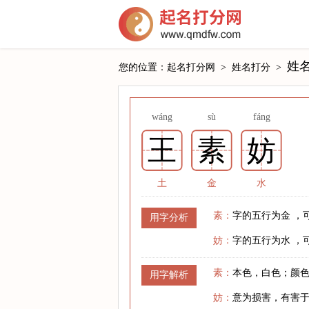
姓
您的位置：
起名打分网
>
姓名打分
>
wáng
sù
fáng
王
素
妨
土
金
水
素：
字的五行为金 ，
用字分析
妨：
字的五行为水 ，
素：
本色，白色；颜
用字解析
妨：
意为损害，有害