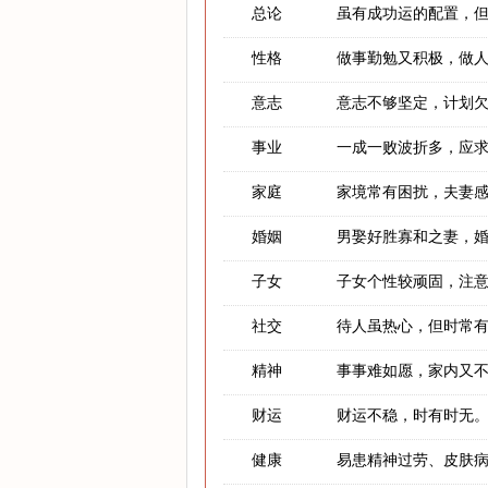
总论
虽有成功运的配置，
性格
做事勤勉又积极，做
意志
意志不够坚定，计划
事业
一成一败波折多，应
家庭
家境常有困扰，夫妻
婚姻
男娶好胜寡和之妻，
子女
子女个性较顽固，注
社交
待人虽热心，但时常
精神
事事难如愿，家内又
财运
财运不稳，时有时无
健康
易患精神过劳、皮肤