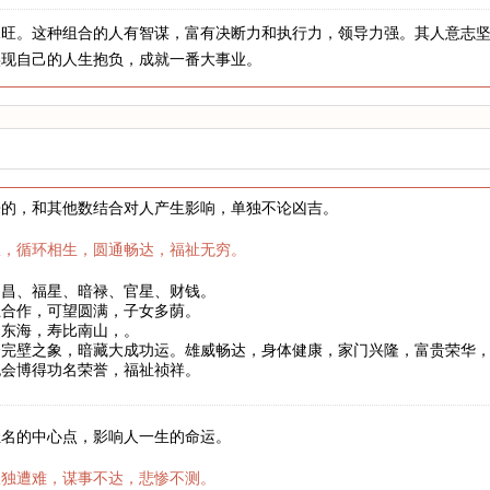
水旺。这种组合的人有智谋，富有决断力和执行力，领导力强。其人意志
实现自己的人生抱负，成就一番大事业。
来的，和其他数结合对人产生影响，单独不论凶吉。
权，循环相生，圆通畅达，福祉无穷。
文昌、福星、暗禄、官星、财钱。
互合作，可望圆满，子女多荫。
如东海，寿比南山，。
合完壁之象，暗藏大成功运。雄威畅达，身体健康，家门兴隆，富贵荣华
也会博得功名荣誉，福祉祯祥。
姓名的中心点，影响人一生的命运。
孤独遭难，谋事不达，悲惨不测。