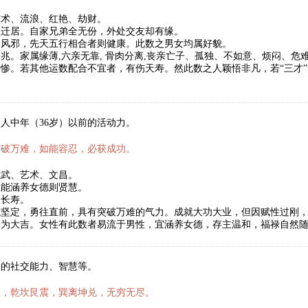
艺术、流浪、红艳、劫财。
祖迁居。自家兄弟全无份，外处交友却有缘。
、风邪，先天五行相合者则健康。此数之男女均属好貌。
兆。家属缘薄,六亲无靠, 骨肉分离,丧亲亡子、孤独、不如意、烦闷、
惨。若其他运数配合不宜者，有伤天寿。然此数之人颖悟非凡，若“三才
人中年（36岁）以前的活动力。
突破万难，如能容忍，必获成功。
威武、艺术、文昌。
性能涵养女德则贤慧。
望长寿。
志坚定，勇往直前，具有突破万难的气力。成就大功大业，但因赋性过刚
则为大吉。女性有此数者易流于男性，宜涵养女德，存主温和，福禄自然
人的社交能力、智慧等。
数，乾坎艮震，巽离坤兑，无穷无尽。