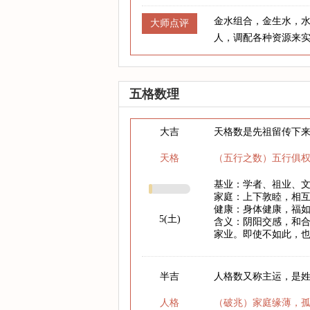
金水组合，金生水，
大师点评
人，调配各种资源来
五格数理
大吉
天格数是先祖留传下
天格
（五行之数）五行俱
基业：学者、祖业、
家庭：上下敦睦，相
健康：身体健康，福
5(土)
含义：阴阳交感，和
家业。即使不如此，
半吉
人格数又称主运，是
人格
（破兆）家庭缘薄，