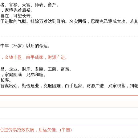
学者、官禄、天官、师表、畜产。
者，家境先难后裕。
健自在，可望长寿。
富于进取的气概。排除万难达到目的。名实两得，忍耐克己逐成大功。若
。
中年（36岁）以后的命运。
庆，金钱丰盈，白手成家，财源广进。
文昌、企业、财库、君臣、工商、富翁。
身，家庭圆满，兄弟和睦。
望长寿。
略智谋出众。勤俭建业，克服困难，白手起家。财源广进，兴家积蓄，到
心过劳易招致疾病，后运欠佳。(半吉)