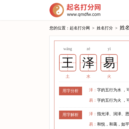
姓
您的位置：
起名打分网
>
姓名打分
>
wáng
zé
yì
王
泽
易
土
水
火
泽：
字的五行为水 ，
用字分析
易：
字的五行为火 ，
泽：
指光泽、润泽、
用字解析
易：
和悦，和蔼，如