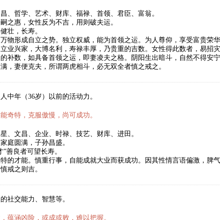
文昌、哲学、艺术、财库、福禄、首领、君臣、富翁。
子嗣之惠，女性反为不吉，用则破夫运。
年健壮，长寿。
，万物形成自立之势。独立权威，能为首领之运。为人尊仰，享受富贵荣
。立业兴家，大博名利，寿禄丰厚，乃贵重的吉数。女性得此数者，易招
天的补数，如具备首领之运，即妻凌夫之格。阴阳生出暗斗，自然不得安
圆满，妻便克夫，所谓两虎相斗，必无双全者慎之戒之。
人中年（36岁）以前的活动力。
才能奇特，克服傲慢，尚可成功。
福星、文昌、企业、时禄、技艺、财库、进田。
，家庭圆满，子孙昌盛。
才”善良者可望长寿。
独特的才能。慎重行事，自能成就大业而获成功。因其性情言语偏激，脾
。慎戒之则吉。
人的社交能力、智慧等。
数，蕴涵凶险，或成或败，难以把握。