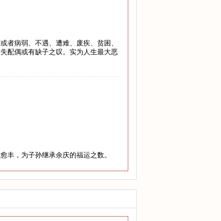
，或者病弱、不遇、遭难、废疾、贫困、
丧失配偶或有缺子之叹。实为人生最大恶
老愈丰，为子孙继承余庆的福运之数。