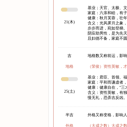
基业；天官、太极、
家庭：六亲和睦，有
健康：秋月芙蓉，壮
21(木)
含义：光风霁月之象
步步而进，宛如登梯
阴应助男性，是为先
且妇德不备，家庭不
吉
地格数又称前运，影响
地格
（荣俊）资性英敏，
基业：君臣、首领、
家庭：平和而谦虚者
健康：健康自在，“三
25(土)
含义：资性英敏，有
慢无礼，恐弄吉反凶
半吉
外格又称变格，影响
外格
（大成之数）大成之