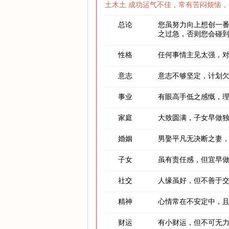
土木土 成功运气不佳，常有苦闷烦恼，
总论
您虽努力向上想创一
之过急，否则您会碰
性格
任何事情主见太强，
意志
意志不够坚定，计划
事业
有眼高手低之感慨，
家庭
大致圆满，子女早做
婚姻
男娶平凡无决断之妻
子女
虽有责任感，但宜早
社交
人缘虽好，但不善于
精神
心情常在不安定中，
财运
有小财运，但不可无