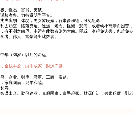
太极、怪杰、富翁、突破。
长说短者多。力持贤明尚平安。
与丈夫离别，体弱，男女皆晚婚，行事多积德，可免短命。
。利去功空，陷落穷迫、逆运、短命、怪澹、悲痛，或者幼小离亲而困苦
罚，有不测之凶厄。主运有此数者则为大凶。即或一身得免灾害，也难免
、学者、伟人、富豪能出此数者。
中年（36岁）以后的命运。
庆，金钱丰盈，白手成家，财源广进。
文昌、企业、财库、君臣、工商、富翁。
身，家庭圆满，兄弟和睦。
望长寿。
略智谋出众。勤俭建业，克服困难，白手起家。财源广进，兴家积蓄，到