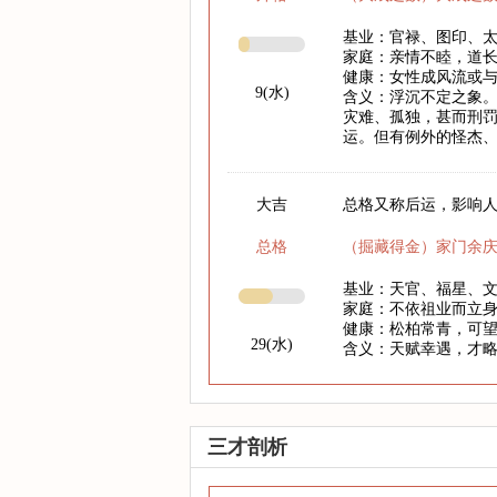
基业：官禄、图印、
家庭：亲情不睦，道
健康：女性成风流或
9(水)
含义：浮沉不定之象
灾难、孤独，甚而刑
运。但有例外的怪杰
大吉
总格又称后运，影响人
总格
（掘藏得金）家门余
基业：天官、福星、
家庭：不依祖业而立
健康：松柏常青，可
29(水)
含义：天赋幸遇，才
三才剖析