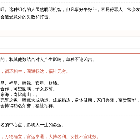
水旺。这种组合的人虽然聪明机智，但凡事好争好斗，容易得罪人，常会
常会遭受意外的失败和打击。
来的，和其他数结合对人产生影响，单独不论凶吉。
权，循环相生，圆通畅达，福祉无穷。
文昌、福星、暗禄、官星、财钱。
互合作，可望圆满，子女多荫。
如东海，寿比南山，。
合完壁之象，暗藏大成功运。雄威畅达，身体健康，家门兴隆，富贵荣华
也会博得功名荣誉，福祉祯祥。
姓名的中心点，影响人一生的命运。
月，万物确立，官运亨通，大搏名利。女性不宜此数。