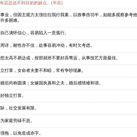
有迟迟达不到目的的缺点。(半吉)
番事业，但因主观力太强往往我行我素，以致事倍功半，如能多观察参考
到许多困难。
对自己满怀信心，容易陷入一意孤行。
欠周详，耐性亦不佳，处事容易冲动，有时欠考虑。
理想太高不易达成，按部就班不要好高骛远，从事技艺方面最佳。
独立打算，女命者夫妻不和睦，常有争吵现象。
，婚后尚称圆满；女嫁固执寡和之夫，婚后感情难和谐。
做好独立打算。
交际，社交发展有限。
且为家庭劳碌不息。
力强拖，以免造成赤字。