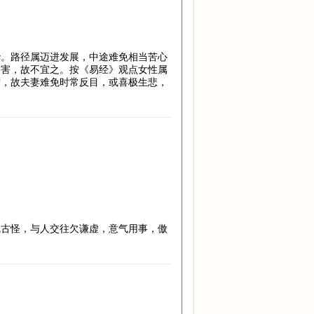
华。路径属迈进发展，中途难免相当苦心
灾害，故不宜之。按《易经》观点女性属
宁，故夫妻难免时常反目，或喜极生悲，
气古怪，与人交往欠谦虚，意气用事，傲