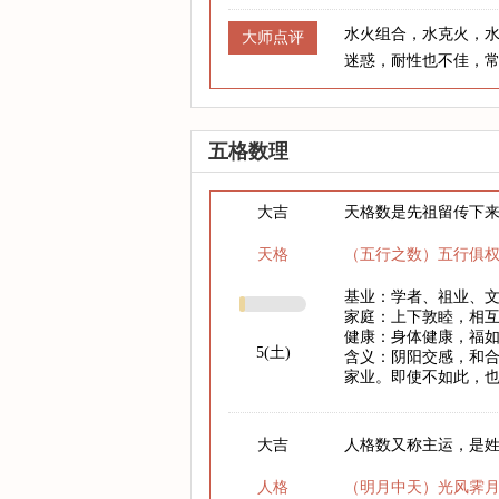
水火组合，水克火，
大师点评
迷惑，耐性也不佳，
五格数理
大吉
天格数是先祖留传下
天格
（五行之数）五行俱
基业：学者、祖业、
家庭：上下敦睦，相
健康：身体健康，福
5(土)
含义：阴阳交感，和
家业。即使不如此，
大吉
人格数又称主运，是
人格
（明月中天）光风霁