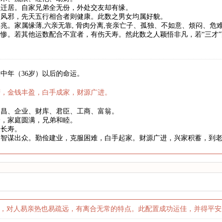
祖迁居。自家兄弟全无份，外处交友却有缘。
、风邪，先天五行相合者则健康。此数之男女均属好貌。
兆。家属缘薄,六亲无靠, 骨肉分离,丧亲亡子、孤独、不如意、烦闷、
惨。若其他运数配合不宜者，有伤天寿。然此数之人颖悟非凡，若“三才
中年（36岁）以后的命运。
庆，金钱丰盈，白手成家，财源广进。
文昌、企业、财库、君臣、工商、富翁。
身，家庭圆满，兄弟和睦。
望长寿。
略智谋出众。勤俭建业，克服困难，白手起家。财源广进，兴家积蓄，到
郁，对人易亲热也易疏远，有离合无常的特点。此配置成功运佳，并得平安之