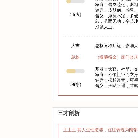
家庭：骨肉疏远，离
健康：皮肤病、感冒
14(火)
含义：浮沉不定，多破
怨，劳而无功，辛苦凄
成就大业。
大吉
总格又称后运，影响人
总格
（掘藏得金）家门余
基业：天官、福星、
家庭：不依祖业而立
健康：松柏常青，可
29(水)
含义：天赋幸遇，才
三才剖析
土土土 其人生性硬滞，往往表现为阴