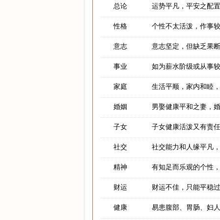
总论
运势平凡，平安之配
性格
个性不太活泼，作事
意志
意志坚定，但缺乏果
事业
如为薪水阶级或从事
家庭
生活平顺，家内和睦
婚姻
男娶健康平和之妻，
子女
子女健康活泼又有责
社交
社交能力和人缘平凡
精神
有知足而乐观的个性
财运
财运不佳，只能平稳
健康
易患腹部、胃肠、妇