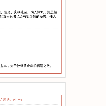
危难、遭厄、灾祸迭至。为人慷慨，施恩招
”配置善良者也会有极少数的怪杰、伟人
老愈丰，为子孙继承余庆的福运之数。
境遇。(中吉)