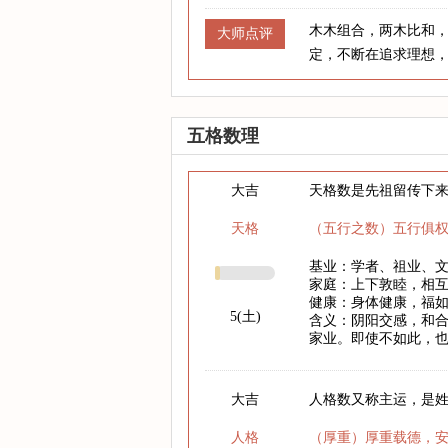
木木组合，两木比和
大师点评
定，不断在追求理想
五格数理
大吉
天格数是先祖留传下
天格
（五行之数）五行俱
基业：学者、祖业、
家庭：上下敦睦，相
健康：身体健康，福
5(土)
含义：阴阳交感，和
家业。即使不如此，
大吉
人格数又称主运，是
人格
（厚重）厚重载德，