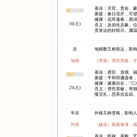
基业：天官、贵命、
家庭：春日花开，可
健康：花草逢春，易
16(土)
含义：反凶化吉象。
贵发达的好暗示。属
吉
地格数又称前运，影响
地格
（荣俊）资性英敏，
基业：君臣、首领、
家庭：平和而谦虚者
健康：健康自在，“三
25(土)
含义：资性英敏，有
慢无礼，恐弄吉反凶
半吉
外格又称变格，影响
外格
（破兆）家庭缘薄，
基业：暗禄、美貌、