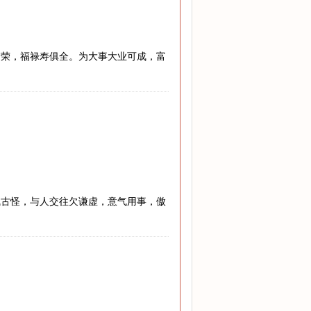
繁荣，福禄寿俱全。为大事大业可成，富
气古怪，与人交往欠谦虚，意气用事，傲