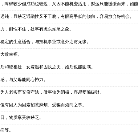
置，障碍较少但成功也较迟，又因不能机变活用，财运只能缓缓而来，如
较迟钝，且缺乏通融性又不干脆，有眼高手低的倾向，容易放弃好机会。
断力，耐性不佳，处事有虎头蛇尾之象。
较稳定的生意适合，与投机事业或意外之财无缘。
，大致幸福。
婚后和睦相处；女嫁温和固执之夫，婚后也能圆满。
任感，与父母能同心协力。
，为人老实而安份守法，做事较为消极，容易受骗破财。
，但有因人为因素招惹麻烦、受骗而烦闷之事。
过日，物质享受较缺乏。
人病等。