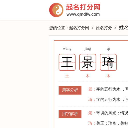
姓
您的位置：
起名打分网
>
姓名打分
>
wáng
jǐng
qí
王
景
琦
土
木
木
景：
字的五行为木 ，
用字分析
琦：
字的五行为木 ，
景：
环境的风光；情
用字解析
琦：
美玉；珍奇，美