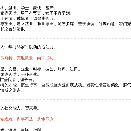
豪杰、进田、学士、豪侠、基产。
望家庭圆满。男子有贤妻，女子不宜早婚。
溺于色情，戒慎者可望健康长寿。
位尊望重，建立基业。雅量厚重，足智多谋，善于协调，所谋如意，家门
温和之首领运数。
人中年（36岁）以前的活动力。
才能奇特，克服傲慢，尚可成功。
福星、文昌、企业、时禄、技艺、财库、进田。
，家庭圆满，子孙昌盛。
才”善良者可望长寿。
独特的才能。慎重行事，自能成就大业而获成功。因其性情言语偏激，脾
。慎戒之则吉。
人的社交能力、智慧等。
孤独遭难，谋事不达，悲惨不测。
艺术、流浪、红艳、劫财。