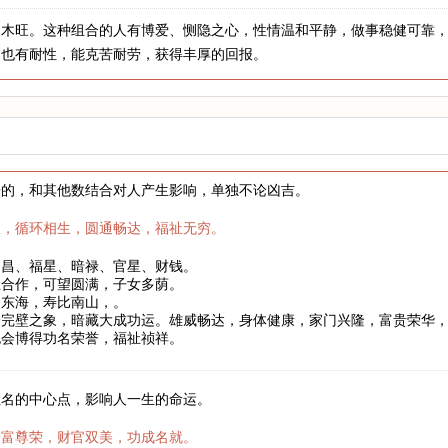
，木旺。这种组合的人有博爱、恻隐之心，性情温和平静，做事稳健可靠
，也有耐性，能克苦耐劳，获得丰厚的回报。
来的，和其他数结合对人产生影响，单独不论凶吉。
权，循环相生，圆通畅达，福祉无穷。
文昌、福星、暗禄、官星、财钱。
互合作，可望圆满，子女多荫。
如东海，寿比南山，。
合完壁之象，暗藏大成功运。雄威畅达，身体健康，家门兴隆，富贵荣华
也会博得功名荣誉，福祉祯祥。
姓名的中心点，影响人一生的命运。
安富尊荣，财官双美，功成名就。