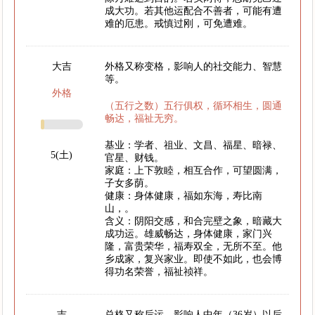
成大功。若其他运配合不善者，可能有遭
难的厄患。戒慎过刚，可免遭难。
大吉
外格又称变格，影响人的社交能力、智慧
等。
外格
（五行之数）五行俱权，循环相生，圆通
畅达，福祉无穷。
基业：学者、祖业、文昌、福星、暗禄、
5(土)
官星、财钱。
家庭：上下敦睦，相互合作，可望圆满，
子女多荫。
健康：身体健康，福如东海，寿比南
山，。
含义：阴阳交感，和合完壁之象，暗藏大
成功运。雄威畅达，身体健康，家门兴
隆，富贵荣华，福寿双全，无所不至。他
乡成家，复兴家业。即使不如此，也会博
得功名荣誉，福祉祯祥。
吉
总格又称后运，影响人中年（36岁）以后