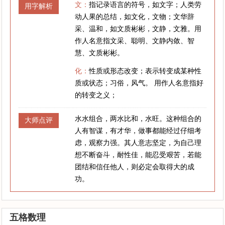
文：
指记录语言的符号，如文字；人类劳
用字解析
动人果的总结，如文化，文物；文华辞
采、温和，如文质彬彬，文静，文雅。用
作人名意指文采、聪明、文静内敛、智
慧、文质彬彬。
化：
性质或形态改变；表示转变成某种性
质或状态；习俗，风气。 用作人名意指好
的转变之义；
水水组合，两水比和，水旺。这种组合的
大师点评
人有智谋，有才华，做事都能经过仔细考
虑，观察力强。其人意志坚定，为自己理
想不断奋斗，耐性佳，能忍受艰苦，若能
团结和信任他人，则必定会取得大的成
功。
五格数理