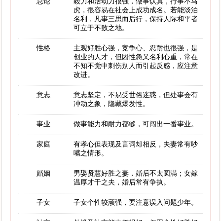
总论
毅力和活动力很强，做事认真，行事不马
虎，很容易在社会上成功成名。若能淡泊
名利，凡事三思而后行，保持人际和平者
可立于不败之地。
性格
主观好胜心强，竞争心、忍耐也很强，是
创业的人才，但因性急又名利心重，常在
不知不觉中刺伤别人而引起反感，应注意
改进。
意志
意志坚定，不易受世俗迷惑，但处事会有
冲动之象，隐藏爆发性。
事业
做事能力和耐力都够，可闯出一番事业。
家庭
有孝心但表现及言词却相反，夫妻常有吵
嘴之情形。
婚姻
男娶贤慧好胜之妻，婚后不太圆满；女嫁
温厚才干之夫，婚后常有争执。
子女
子女个性较顽强，要注意误入问题少年。