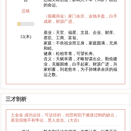
的命运。
总格
（掘藏得金）家门余庆，金钱丰盈，白手
成家，财源广进。
基业：天官、福星、文昌、企业、财库、
12(木)
君臣、工商、富翁。
家庭：不依祖业而立身，家庭圆满，兄弟
和睦。
健康：松柏常青，可望长寿。
含义：天赋幸遇，才略智谋出众。勤俭建
业，克服困难，白手起家。财源广进，兴
家积蓄，到老愈丰，为子孙继承余庆的福
运之数。
三才剖析
土金金 成功运佳，可达目的，但恐有陷于顽迷过刚的缺点，
甚至招致不和争论，受人攻击。(大吉)