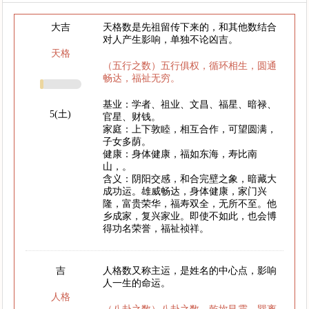
大吉
天格数是先祖留传下来的，和其他数结合
对人产生影响，单独不论凶吉。
天格
（五行之数）五行俱权，循环相生，圆通
畅达，福祉无穷。
基业：学者、祖业、文昌、福星、暗禄、
5(土)
官星、财钱。
家庭：上下敦睦，相互合作，可望圆满，
子女多荫。
健康：身体健康，福如东海，寿比南
山，。
含义：阴阳交感，和合完壁之象，暗藏大
成功运。雄威畅达，身体健康，家门兴
隆，富贵荣华，福寿双全，无所不至。他
乡成家，复兴家业。即使不如此，也会博
得功名荣誉，福祉祯祥。
吉
人格数又称主运，是姓名的中心点，影响
人一生的命运。
人格