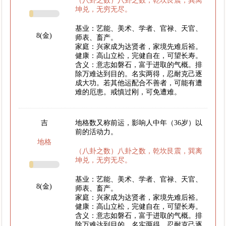
（八卦之数）八卦之数，乾坎艮震，巽离
坤兑，无穷无尽。
基业：艺能、美术、学者、官禄、天官、
8(金)
师表、畜产。
家庭：兴家成为达贤者，家境先难后裕。
健康：高山立松，完健自在，可望长寿。
含义：意志如磐石，富于进取的气概。排
除万难达到目的。名实两得，忍耐克己逐
成大功。若其他运配合不善者，可能有遭
难的厄患。戒慎过刚，可免遭难。
吉
地格数又称前运，影响人中年（36岁）以
前的活动力。
地格
（八卦之数）八卦之数，乾坎艮震，巽离
坤兑，无穷无尽。
基业：艺能、美术、学者、官禄、天官、
8(金)
师表、畜产。
家庭：兴家成为达贤者，家境先难后裕。
健康：高山立松，完健自在，可望长寿。
含义：意志如磐石，富于进取的气概。排
除万难达到目的。名实两得，忍耐克己逐