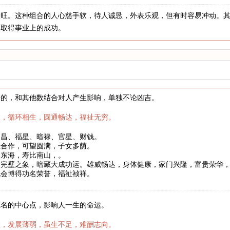
火旺。这种组合的人心慈手软，待人诚恳，外表乐观，但有时容易冲动。
力取得事业上的成功。
来的，和其他数结合对人产生影响，单独不论凶吉。
权，循环相生，圆通畅达，福祉无穷。
文昌、福星、暗禄、官星、财钱。
互合作，可望圆满，子女多荫。
如东海，寿比南山，。
合完壁之象，暗藏大成功运。雄威畅达，身体健康，家门兴隆，富贵荣华
也会博得功名荣誉，福祉祯祥。
姓名的中心点，影响人一生的命运。
数，发展薄弱，虽生不足，难酬志向。