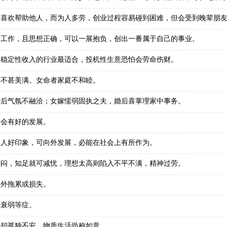
，喜欢帮助他人，而为人多劳，创业过程容易碰到困难，但会受到晚辈朋
与工作，且思想正确，可以一展抱负，创出一番属于自己的事业。
较稳定性收入的行业最适合，投机性生意恐怕会劳命伤财。
亦不甚美满。女命者家庭不和睦。
婚后气氛不融洽；女嫁懦弱固执之夫，婚后喜掌理家中事务。
后会有好的发展。
给人好印象，可向外发展，必能在社会上有所作为。
苦闷，知足就可减忧，理想太高则陷入不平不满，精神过劳。
意外拖累或损失。
经衰弱等症。
心却孤独不安，物质生活尚称如意。