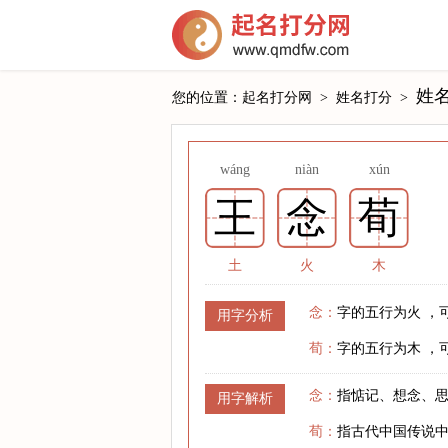
姓
您的位置：
起名打分网
>
姓名打分
>
wáng
niàn
xún
王
念
荀
土
火
木
念：
字的五行为火 ，
用字分析
荀：
字的五行为木 ，
念：
指惦记、想念、
用字解析
荀：
指古代中国传说中