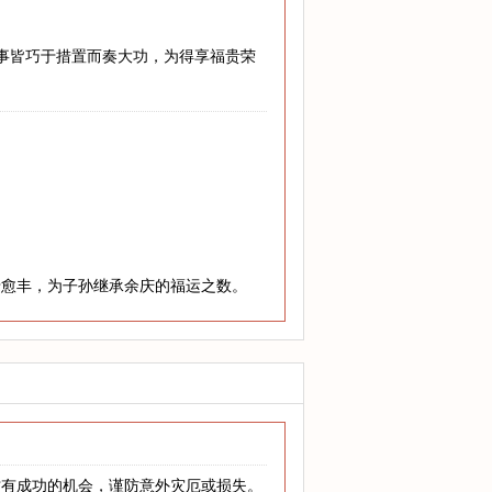
难事皆巧于措置而奏大功，为得享福贵荣
老愈丰，为子孙继承余庆的福运之数。
才有成功的机会，谨防意外灾厄或损失。