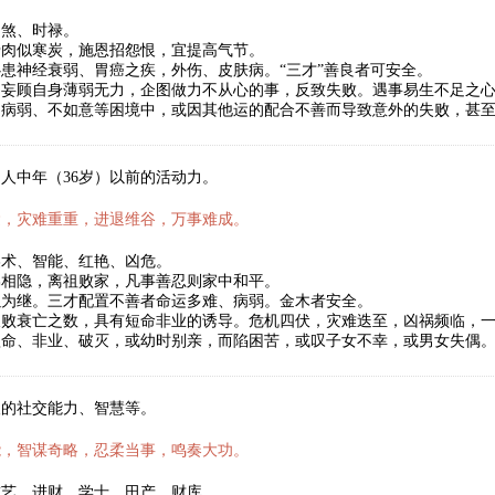
劫煞、时禄。
骨肉似寒炭，施恩招怨恨，宜提高气节。
患神经衰弱、胃癌之疾，外伤、皮肤病。“三才”善良者可安全。
妄顾自身薄弱无力，企图做力不从心的事，反致失败。遇事易生不足之心
、病弱、不如意等困境中，或因其他运的配合不善而导致意外的失败，甚
人中年（36岁）以前的活动力。
运，灾难重重，进退维谷，万事难成。
美术、智能、红艳、凶危。
弟相隐，离祖败家，凡事善忍则家中和平。
以为继。三才配置不善者命运多难、病弱。金木者安全。
破败衰亡之数，具有短命非业的诱导。危机四伏，灾难迭至，凶祸频临，
短命、非业、破灭，或幼时别亲，而陷困苦，或叹子女不幸，或男女失偶
人的社交能力、智慧等。
能，智谋奇略，忍柔当事，鸣奏大功。
技艺、进财、学士、田产、财库。