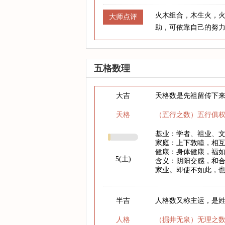
火木组合，木生火，
大师点评
助，可依靠自己的努
五格数理
大吉
天格数是先祖留传下
天格
（五行之数）五行俱
基业：学者、祖业、
家庭：上下敦睦，相
健康：身体健康，福
5(土)
含义：阴阳交感，和
家业。即使不如此，
半吉
人格数又称主运，是
人格
（掘井无泉）无理之