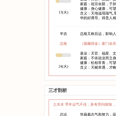
家庭：祖宗余荫，子
健康：身心健康，可
13(火)
含义：天地溢现瑞气,
华的好诱导。得贵人相
半吉
总格又称后运，影响人
总格
（掘藏得金）家门余
基业：天官、福星、
家庭：不依祖业而立
健康：松柏常青，可
24(火)
含义：天赋幸遇，才
三才剖析
土木水 早年运气不佳，多有苦闷烦恼，
总论
凭藉着志气和努力，