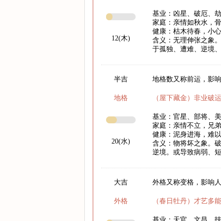
基业：凶星、破厄、
家庭：亲情如秋水，
健康：枯木待春，小心
12(木)
含义：无理伸张之象。
于孤独、遭难、逆境
半吉
地格数又称前运，影响
地格
（屋下藏金）非业破
基业：官星、部将、
家庭：亲情不立，兄
健康：泥身进海，难
20(水)
含义：物将坏之象。
逆境。或导致病弱、
大吉
外格又称变格，影响
外格
（春日牡丹）才艺多
基业：天官、文昌、