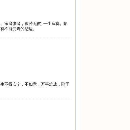
。家庭缘薄，孤苦无依, 一生寂寞。陷
至有不能完寿的悲运。
一生不得安宁，不如意，万事难成，陷于
。