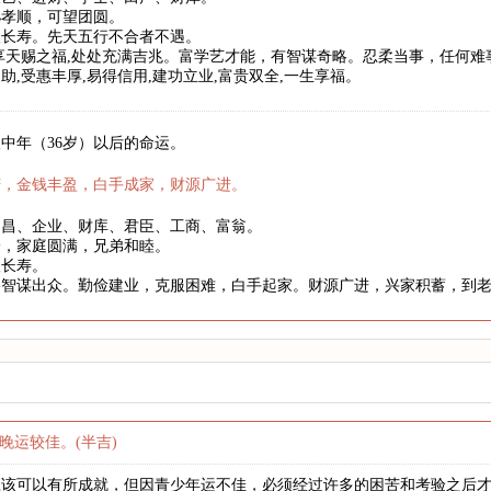
孙孝顺，可望团圆。
望长寿。先天五行不合者不遇。
享天赐之福,处处充满吉兆。富学艺才能，有智谋奇略。忍柔当事，任何
助,受惠丰厚,易得信用,建功立业,富贵双全,一生享福。
中年（36岁）以后的命运。
庆，金钱丰盈，白手成家，财源广进。
文昌、企业、财库、君臣、工商、富翁。
身，家庭圆满，兄弟和睦。
望长寿。
略智谋出众。勤俭建业，克服困难，白手起家。财源广进，兴家积蓄，到
晚运较佳。(半吉)
应该可以有所成就，但因青少年运不佳，必须经过许多的困苦和考验之后