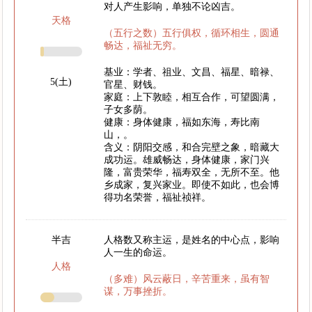
对人产生影响，单独不论凶吉。
天格
（五行之数）五行俱权，循环相生，圆通
畅达，福祉无穷。
基业：学者、祖业、文昌、福星、暗禄、
5(土)
官星、财钱。
家庭：上下敦睦，相互合作，可望圆满，
子女多荫。
健康：身体健康，福如东海，寿比南
山，。
含义：阴阳交感，和合完壁之象，暗藏大
成功运。雄威畅达，身体健康，家门兴
隆，富贵荣华，福寿双全，无所不至。他
乡成家，复兴家业。即使不如此，也会博
得功名荣誉，福祉祯祥。
半吉
人格数又称主运，是姓名的中心点，影响
人一生的命运。
人格
（多难）风云蔽日，辛苦重来，虽有智
谋，万事挫折。