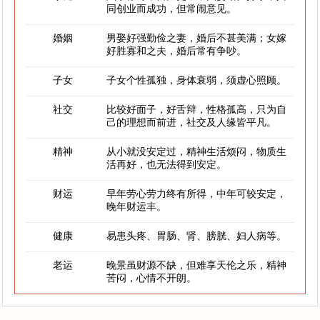
同创业而成功，但常闹意见。
婚姻
男娶好强勤俭之妻，婚后不甚美满；女嫁
好胜寡和之夫，婚后常有争吵。
子女
子女个性孤独，身体衰弱，须虚心照顾。
社交
比较好面子，好舌辩，性格孤高，只为自
己的理想而前进，社交及人缘皆平凡。
精神
从小就没安定过，精神生活烦闷，物质生
活再好，也无法得到安定。
财运
早年劳心劳力终有所得，中年可较安定，
晚年财运丰。
健康
易患头疼、胃肠、肾、膀胱、妇人病等。
老运
晚景虽财源不缺，但难享天伦之乐，精神
苦闷，心情不开朗。