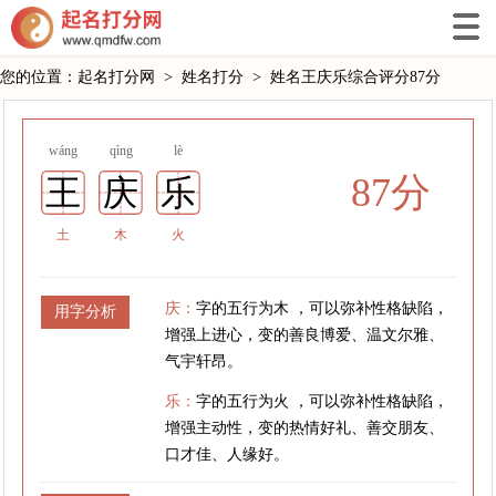
您的位置：
起名打分网
>
姓名打分
>
姓名王庆乐综合评分87分
wáng
qìng
lè
87分
王
庆
乐
土
木
火
庆：
字的五行为木 ，可以弥补性格缺陷，
用字分析
增强上进心，变的善良博爱、温文尔雅、
气宇轩昂。
乐：
字的五行为火 ，可以弥补性格缺陷，
增强主动性，变的热情好礼、善交朋友、
口才佳、人缘好。