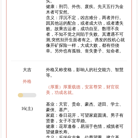
头。
健康：刑罚、外伤、废疾。先天五行为金
木者可安然。
含义：浮沉不定，凶吉难分，两者并行。
因其他运的配合，或者成大功，或者遭失
败。故乘吉运者，成功自至。数理不良
者，不知不觉之间陷于失败。其遭遇不可
测,突然别开生面者有之。诱发的投机心就
像开矿探险一样，大成大败，都有些侥
幸。另外也有孤独、丧失妻子、短命者。
大吉
外格又称变格，影响人的社交能力、智慧
等。
外格
（厚重）厚重载德，安富尊荣，财官双
美，功成名就。
基业：天官、贵命、豪杰、进田、学士、
16(土)
豪侠、基产。
家庭：春日花开，可望家庭圆满。男子有
贤妻，女子不宜早婚。
健康：花草逢春，易溺于色情，戒慎者可
望健康长寿。
含义：反凶化吉象。位尊望重，建立基