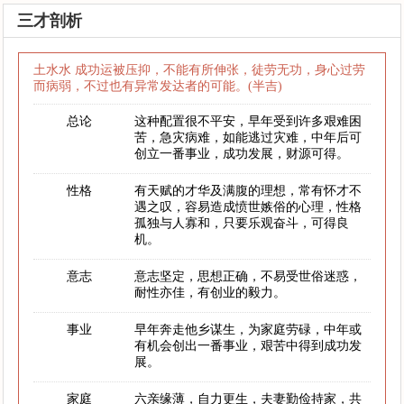
三才剖析
土水水 成功运被压抑，不能有所伸张，徒劳无功，身心过劳
而病弱，不过也有异常发达者的可能。(半吉)
总论
这种配置很不平安，早年受到许多艰难困
苦，急灾病难，如能逃过灾难，中年后可
创立一番事业，成功发展，财源可得。
性格
有天赋的才华及满腹的理想，常有怀才不
遇之叹，容易造成愤世嫉俗的心理，性格
孤独与人寡和，只要乐观奋斗，可得良
机。
意志
意志坚定，思想正确，不易受世俗迷惑，
耐性亦佳，有创业的毅力。
事业
早年奔走他乡谋生，为家庭劳碌，中年或
有机会创出一番事业，艰苦中得到成功发
展。
家庭
六亲缘薄，自力更生，夫妻勤俭持家，共