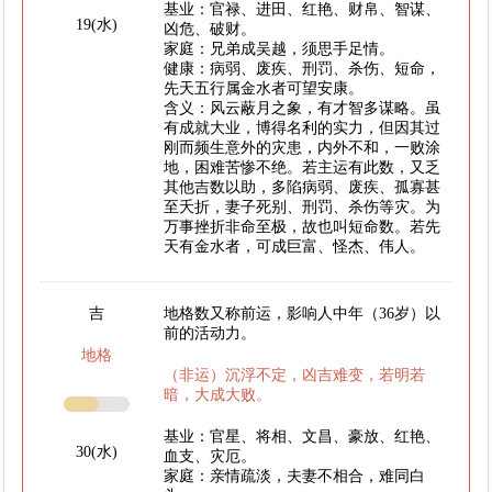
基业：官禄、进田、红艳、财帛、智谋、
19(水)
凶危、破财。
家庭：兄弟成吴越，须思手足情。
健康：病弱、废疾、刑罚、杀伤、短命，
先天五行属金水者可望安康。
含义：风云蔽月之象，有才智多谋略。虽
有成就大业，博得名利的实力，但因其过
刚而频生意外的灾患，内外不和，一败涂
地，困难苦惨不绝。若主运有此数，又乏
其他吉数以助，多陷病弱、废疾、孤寡甚
至夭折，妻子死别、刑罚、杀伤等灾。为
万事挫折非命至极，故也叫短命数。若先
天有金水者，可成巨富、怪杰、伟人。
吉
地格数又称前运，影响人中年（36岁）以
前的活动力。
地格
（非运）沉浮不定，凶吉难变，若明若
暗，大成大败。
基业：官星、将相、文昌、豪放、红艳、
30(水)
血支、灾厄。
家庭：亲情疏淡，夫妻不相合，难同白