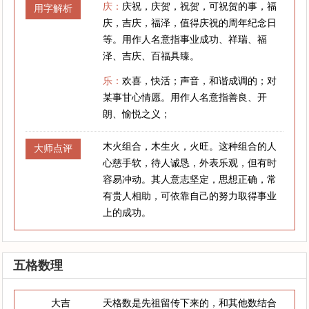
庆：
庆祝，庆贺，祝贺，可祝贺的事，福
用字解析
庆，吉庆，福泽，值得庆祝的周年纪念日
等。用作人名意指事业成功、祥瑞、福
泽、吉庆、百福具臻。
乐：
欢喜，快活；声音，和谐成调的；对
某事甘心情愿。用作人名意指善良、开
朗、愉悦之义；
木火组合，木生火，火旺。这种组合的人
大师点评
心慈手软，待人诚恳，外表乐观，但有时
容易冲动。其人意志坚定，思想正确，常
有贵人相助，可依靠自己的努力取得事业
上的成功。
五格数理
大吉
天格数是先祖留传下来的，和其他数结合