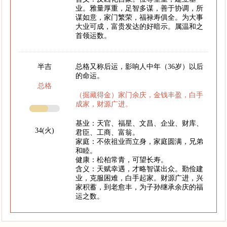
业。雅量厚重，足智多谋，善于协调，所
谋如意，家门繁荣，福禄寿俱全。为大事
大业可成，富贵发达的好暗示。属温和之
首领运数。
半吉
总格又称后运，影响人中年（36岁）以后
的命运。
总格
（掘藏得金）家门余庆，金钱丰盈，白手
成家，财源广进。
基业：天官、福星、文昌、企业、财库、
34(火)
君臣、工商、富翁。
家庭：不依祖业而立身，家庭圆满，兄弟
和睦。
健康：松柏常青，可望长寿。
含义：天赋幸遇，才略智谋出众。勤俭建
业，克服困难，白手起家。财源广进，兴
家积蓄，到老愈丰，为子孙继承余庆的福
运之数。