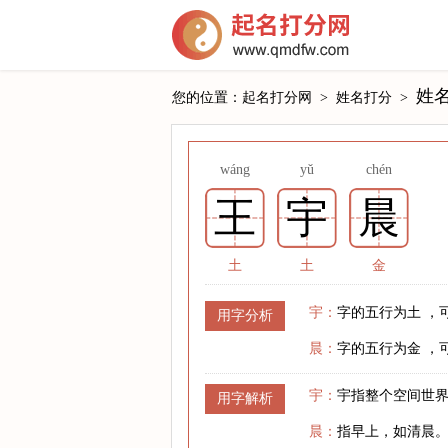
姓
您的位置：
起名打分网
>
姓名打分
>
wáng
yǔ
chén
王
宇
晨
土
土
金
宇：
字的五行为土 ，
用字分析
晨：
字的五行为金 ，
宇：
宇指整个空间世
用字解析
晨：
指早上，如清晨