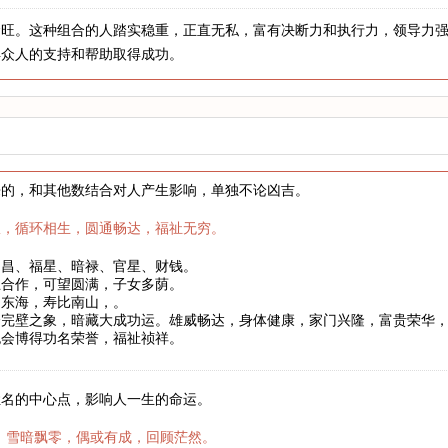
金旺。这种组合的人踏实稳重，正直无私，富有决断力和执行力，领导力
得众人的支持和帮助取得成功。
来的，和其他数结合对人产生影响，单独不论凶吉。
权，循环相生，圆通畅达，福祉无穷。
文昌、福星、暗禄、官星、财钱。
互合作，可望圆满，子女多荫。
如东海，寿比南山，。
合完壁之象，暗藏大成功运。雄威畅达，身体健康，家门兴隆，富贵荣华
也会博得功名荣誉，福祉祯祥。
姓名的中心点，影响人一生的命运。
，雪暗飘零，偶或有成，回顾茫然。