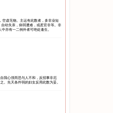
地，空虚无物。主运有此数者，多非业短
，自幼失亲，病弱遭难，或惹官非等。非
万人中亦有一二例外者可绝处逢生。
，自我心强而恐与人不和，反招事非厄
随之。先天条件弱的妇女反用此数为妥。