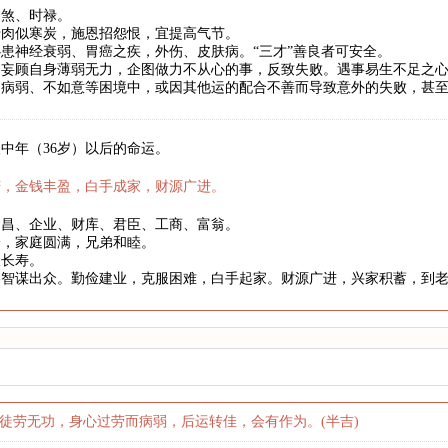
劫煞、时禄。
骨肉似寒炭，施恩招怨恨，宜提高气节。
患神经衰弱、胃癌之疾，外伤、皮肤病。“三才”善良者可安全。
妄顾自身薄弱无力，企图做力不从心的事，反致失败。遇事易生不足之心
、病弱、不如意等困境中，或因其他运的配合不善而导致意外的失败，甚
中年（36岁）以后的命运。
庆，金钱丰盈，白手成家，财源广进。
文昌、企业、财库、君臣、工商、富翁。
身，家庭圆满，兄弟和睦。
望长寿。
略智谋出众。勤俭建业，克服困难，白手起家。财源广进，兴家积蓄，到
徒劳无功，身心过劳而病弱，后运转佳，会有作为。(半吉)