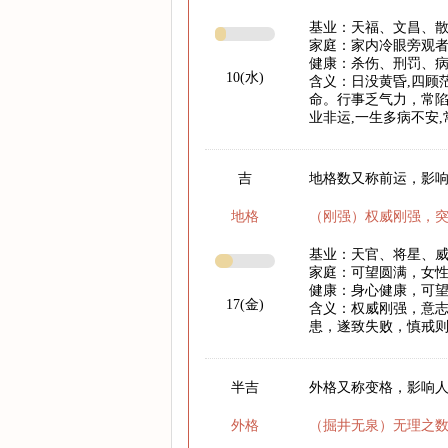
基业：天福、文昌、
家庭：家内冷眼旁观
健康：杀伤、刑罚、
10(水)
含义：日没黄昏,四顾
命。行事乏气力，常陷
业非运,一生多病不安
吉
地格数又称前运，影响
地格
（刚强）权威刚强，
基业：天官、将星、
家庭：可望圆满，女
健康：身心健康，可
17(金)
含义：权威刚强，意
患，遂致失败，慎戒
半吉
外格又称变格，影响
外格
（掘井无泉）无理之