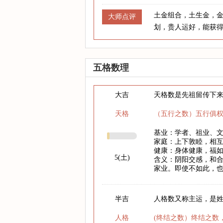
土金组合，土生金，
大师点评
划，贵人运好，能获
五格数理
大吉
天格数是先祖留传下
天格
（五行之数）五行俱
基业：学者、祖业、
家庭：上下敦睦，相
健康：身体健康，福
5(土)
含义：阴阳交感，和
家业。即使不如此，
半吉
人格数又称主运，是
人格
(终结之数）终结之数