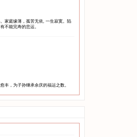
。家庭缘薄，孤苦无依, 一生寂寞。陷
至有不能完寿的悲运。
老愈丰，为子孙继承余庆的福运之数。