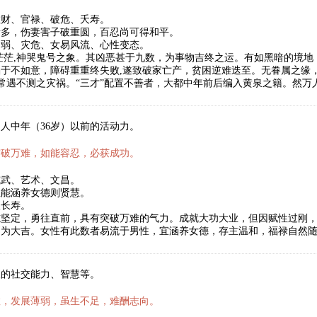
散财、官禄、破危、夭寿。
者多，伤妻害子破重圆，百忍尚可得和平。
病弱、灾危、女易风流、心性变态。
茫茫,神哭鬼号之象。其凶恶甚于九数，为事物吉终之运。有如黑暗的境
于不如意，障碍重重终失败,遂致破家亡产，贫困逆难迭至。无眷属之缘
,常遇不测之灾祸。“三才”配置不善者，大都中年前后编入黄泉之籍。然
人中年（36岁）以前的活动力。
突破万难，如能容忍，必获成功。
威武、艺术、文昌。
性能涵养女德则贤慧。
望长寿。
志坚定，勇往直前，具有突破万难的气力。成就大功大业，但因赋性过刚
则为大吉。女性有此数者易流于男性，宜涵养女德，存主温和，福禄自然
人的社交能力、智慧等。
数，发展薄弱，虽生不足，难酬志向。