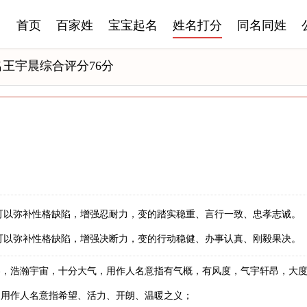
首页
百家姓
宝宝起名
姓名打分
同名同姓
名王宇晨综合评分76分
可以弥补性格缺陷，增强忍耐力，变的踏实稳重、言行一致、忠孝志诚。
可以弥补性格缺陷，增强决断力，变的行动稳健、办事认真、刚毅果决。
界，浩瀚宇宙，十分大气，用作人名意指有气概，有风度，气宇轩昂，大
。用作人名意指希望、活力、开朗、温暖之义；