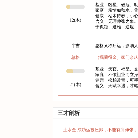
基业：凶星、破厄、
家庭：亲情如秋水，
健康：枯木待春，小心
12(木)
含义：无理伸张之象。
于孤独、遭难、逆境
半吉
总格又称后运，影响人
总格
（掘藏得金）家门余
基业：天官、福星、
家庭：不依祖业而立
健康：松柏常青，可
21(木)
含义：天赋幸遇，才
三才剖析
土水金 成功运被压抑，不能有所伸张，