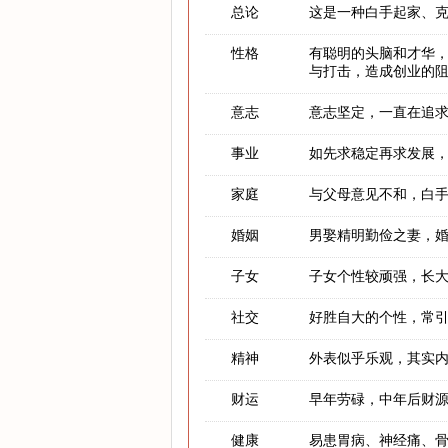
总论
这是一种白手起家、
性格
有聪明的头脑和才华
与打击，造成创业的
意志
意志坚定，一直在追
事业
如先求稳定再求发展
家庭
与父母意见不和，白
婚姻
男娶精明勤俭之妻，
子女
子女个性较顽强，长
社交
好胜自大的个性，常
精神
外表似乎乐观，其实
财运
早年劳碌，中年后财
健康
易患胃病、神经痛、