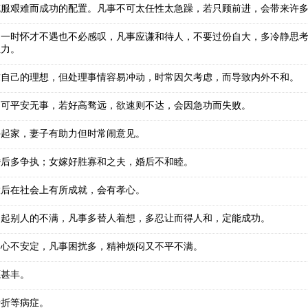
克服艰难而成功的配置。凡事不可太任性太急躁，若只顾前进，会带来许
，一时怀才不遇也不必感叹，凡事应谦和待人，不要过份自大，多冷静思
阻力。
求自己的理想，但处理事情容易冲动，时常因欠考虑，而导致内外不和。
，可平安无事，若好高骛远，欲速则不达，会因急功而失败。
手起家，妻子有助力但时常闹意见。
婚后多争执；女嫁好胜寡和之夫，婚后不和睦。
大后在社会上有所成就，会有孝心。
引起别人的不满，凡事多替人着想，多忍让而得人和，定能成功。
内心不安定，凡事困扰多，精神烦闷又不平不满。
源甚丰。
骨折等病症。