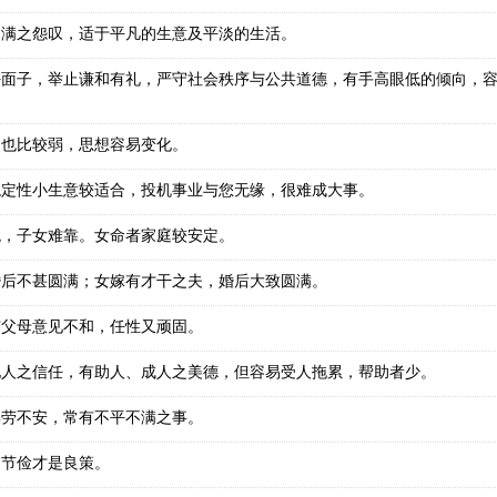
不满之怨叹，适于平凡的生意及平淡的生活。
好面子，举止谦和有礼，严守社会秩序与公共道德，有手高眼低的倾向，
力也比较弱，思想容易变化。
稳定性小生意较适合，投机事业与您无缘，很难成大事。
兆，子女难靠。女命者家庭较安定。
婚后不甚圆满；女嫁有才干之夫，婚后大致圆满。
与父母意见不和，任性又顽固。
他人之信任，有助人、成人之美德，但容易受人拖累，帮助者少。
操劳不安，常有不平不满之事。
多节俭才是良策。