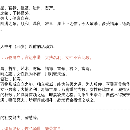
福星、官禄、祖基、进田、畜产。
满之象，子孙昌盛。
稳馀庆，健康自在。
寿圆满之象。顺和、温良、雅量。集上下之信，令人敬慕，多受福泽，德
数。
人中年（36岁）以前的活动力。
月，万物确立，官运亨通，大搏名利。女性不宜此数。
文昌、哲学、艺术、财库、福禄、首领、君臣、富翁。
子嗣之惠，女性反为不吉，用则破夫运。
年健壮，长寿。
，万物形成自立之势。独立权威，能为首领之运。为人尊仰，享受富贵荣
。立业兴家，大博名利，寿禄丰厚，乃贵重的吉数。女性得此数者，易招
天的补数，如具备首领之运，即妻凌夫之格。阴阳生出暗斗，自然不得安
圆满，妻便克夫，所谓两虎相斗，必无双全者慎之戒之。
人的社交能力、智慧等。
新，调顺发达，恢弘泽世，繁荣富贵。