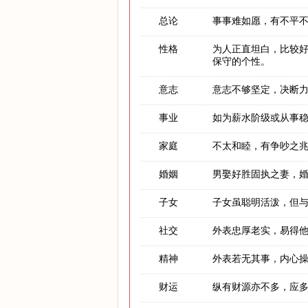
总论
事事难如愿，有不平
性格
为人正直坦白，比较
保守的个性。
意志
意志不够坚定，决断
事业
如为薪水阶级或从事
家庭
不太和睦，有争吵之
婚姻
男娶好胜固执之妻，
子女
子女虽聪明活泼，但
社交
外表忠厚老实，易得
精神
外表若无其事，内心
财运
纵有财源亦不多，应