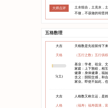
土水组合，土克水，
大师点评
不做，不该做的却坚
五格数理
大吉
天格数是先祖留传下
天格
（五行之数）五行俱
基业：学者、祖业、
家庭：上下敦睦，相
健康：身体健康，福
5(土)
含义：阴阳交感，和
家业。即使不如此，
大吉
人格数又称主运，是
人格
（福寿）福寿圆满，