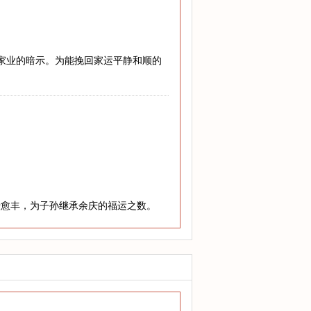
兴家业的暗示。为能挽回家运平静和顺的
老愈丰，为子孙继承余庆的福运之数。