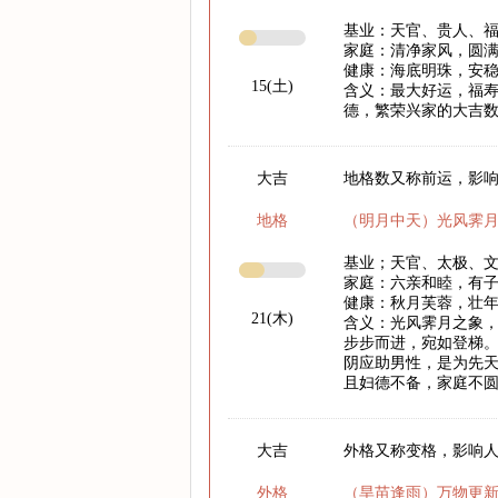
基业：天官、贵人、
家庭：清净家风，圆
健康：海底明珠，安
15(土)
含义：最大好运，福
德，繁荣兴家的大吉
大吉
地格数又称前运，影响
地格
（明月中天）光风霁
基业；天官、太极、
家庭：六亲和睦，有
健康：秋月芙蓉，壮
21(木)
含义：光风霁月之象
步步而进，宛如登梯
阴应助男性，是为先
且妇德不备，家庭不
大吉
外格又称变格，影响
外格
（旱苗逢雨）万物更