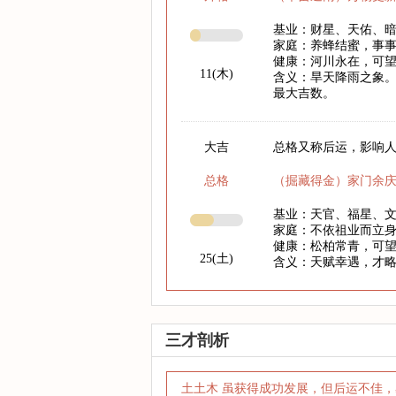
基业：财星、天佑、
家庭：养蜂结蜜，事
健康：河川永在，可
11(木)
含义：旱天降雨之象。
最大吉数。
大吉
总格又称后运，影响人
总格
（掘藏得金）家门余
基业：天官、福星、
家庭：不依祖业而立
健康：松柏常青，可
25(土)
含义：天赋幸遇，才
三才剖析
土土木 虽获得成功发展，但后运不佳，