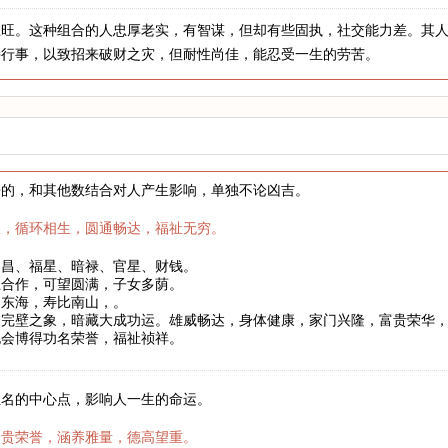
土旺。这种组合的人忠厚老实，有智谋，但却有些固执，社交能力差。其
持行事，以致招来破财之灾，但耐性尚佳，能忍受一生的劳苦。
来的，和其他数结合对人产生影响，单独不论凶吉。
权，循环相生，圆通畅达，福祉无穷。
文昌、福星、暗禄、官星、财钱。
互合作，可望圆满，子女多荫。
如东海，寿比南山，。
合完壁之象，暗藏大成功运。雄威畅达，身体健康，家门兴隆，富贵荣华
也会博得功名荣誉，福祉祯祥。
姓名的中心点，影响人一生的命运。
富贵荣誉，涵养雅量，德高望重。