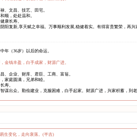
暗禄、文昌、技艺、田宅。
事和顺，处处温和。
望健康长寿。
阴阳复新,享天赋之幸福。万事顺利发展,稳健着实。有得富贵繁荣，再
中年（36岁）以后的命运。
庆，金钱丰盈，白手成家，财源广进。
文昌、企业、财库、君臣、工商、富翁。
身，家庭圆满，兄弟和睦。
望长寿。
略智谋出众。勤俭建业，克服困难，白手起家。财源广进，兴家积蓄，到
易生变化，走向衰落。(半吉)