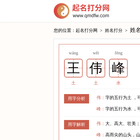
姓名
您的位置：
起名打分网
>
姓名打分
>
wáng
wěi
fēng
王
伟
峰
土
土
水
伟：
字的五行为土 ，
用字分析
峰：
字的五行为水 ，
伟：
大、高大、壮美
用字解析
峰：
高而尖的山头，