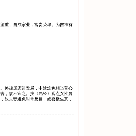
高望重，自成家业，富贵荣华。为吉祥有
华。路径属迈进发展，中途难免相当苦心
灾害，故不宜之。按《易经》观点女性属
宁，故夫妻难免时常反目，或喜极生悲，