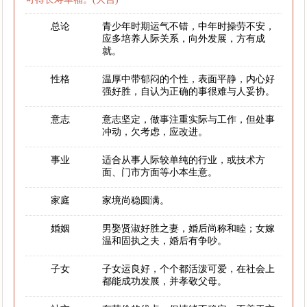
总论
青少年时期运气不错，中年时操劳不安，
应多培养人际关系，向外发展，方有成
就。
性格
温厚中带郁闷的个性，表面平静，内心好
强好胜，自认为正确的事很难与人妥协。
意志
意志坚定，做事注重实际与工作，但处事
冲动，欠考虑，应改进。
事业
适合从事人际较单纯的行业，或技术方
面、门市方面等小本生意。
家庭
家境尚稳圆满。
婚姻
男娶贤淑好胜之妻，婚后尚称和睦；女嫁
温和固执之夫，婚后有争吵。
子女
子女运良好，个个都活泼可爱，在社会上
都能成功发展，并孝敬父母。