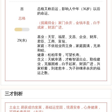
吉
总格又称后运，影响人中年（36岁）以后
的命运。
总格
（掘藏得金）家门余庆，金钱丰盈，白手
成家，财源广进。
基业：天官、福星、文昌、企业、财库、
29(水)
君臣、工商、富翁。
家庭：不依祖业而立身，家庭圆满，兄弟
和睦。
健康：松柏常青，可望长寿。
含义：天赋幸遇，才略智谋出众。勤俭建
业，克服困难，白手起家。财源广进，兴
家积蓄，到老愈丰，为子孙继承余庆的福
运之数。
三才剖析
土金土 易获成功发展，基础运坚固，境遇安泰，心身健康，
可得长寿幸福。(大吉)