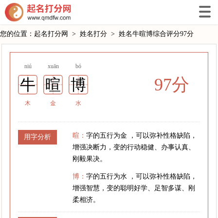
您的位置：
起名打分网
>
姓名打分
>
姓名牛暄博综合评分97分
niú
xuān
bó
97分
牛
暄
博
木
金
水
暄：
字的五行为金 ，可以弥补性格缺陷，
用字分析
增强决断力，变的行动稳健、办事认真、
刚毅果决。
博：
字的五行为水 ，可以弥补性格缺陷，
增强智慧，变的聪明好学、足智多谋、刚
柔相济。