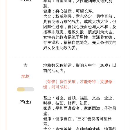
家庭：可望圆满，女性能涵养女德则贤
慧。
健康：身心健康，可望长寿。
含义：权威刚强，意志坚定，勇往直前，
具有突破万难的气力。成就大功大业，但
因赋性过刚，自我心强而恐与人不和，反
招事非厄患，遂致失败，慎戒则为大吉。
女性有此数者易流于男性，宜涵养女德，
存主温和，福禄自然随之。先天条件弱的
妇女反用此数为妥。
吉
地格数又称前运，影响人中年（36岁）以
前的活动力。
地格
（荣俊）资性英敏，才能奇特，克服傲
慢，尚可成功。
基业：君臣、首领、福星、文昌、企业、
25(土)
时禄、技艺、财库、进田。
家庭：平和而谦虚者，家庭圆满，子孙昌
盛。
健康：健康自在，“三才”善良者可望长
寿。
含义：资性英敏，有独特的才能。慎重行