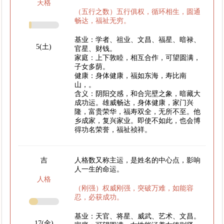
天格
（五行之数）五行俱权，循环相生，圆通
畅达，福祉无穷。
基业：学者、祖业、文昌、福星、暗禄、
5(土)
官星、财钱。
家庭：上下敦睦，相互合作，可望圆满，
子女多荫。
健康：身体健康，福如东海，寿比南
山，。
含义：阴阳交感，和合完壁之象，暗藏大
成功运。雄威畅达，身体健康，家门兴
隆，富贵荣华，福寿双全，无所不至。他
乡成家，复兴家业。即使不如此，也会博
得功名荣誉，福祉祯祥。
吉
人格数又称主运，是姓名的中心点，影响
人一生的命运。
人格
（刚强）权威刚强，突破万难，如能容
忍，必获成功。
基业：天官、将星、威武、艺术、文昌。
17(金)