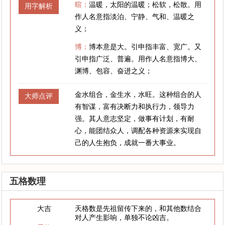
暄：
温暖，太阳的温暖；松软，松散。用
用字解析
作人名意指淡泊、宁静、气和、温暖之
义；
博：
博本意是大。引申指丰富、宽广。又
引申指广泛、普遍。用作人名意指博大、
渊博、包容、奋进之义；
金水组合，金生水，水旺。这种组合的人
大师点评
有智谋，富有决断力和执行力，领导力
强。其人意志坚定，做事有计划，有耐
心，能团结众人，调配各种资源来实现自
己的人生抱负，成就一番大事业。
五格数理
大吉
天格数是先祖留传下来的，和其他数结合
对人产生影响，单独不论凶吉。