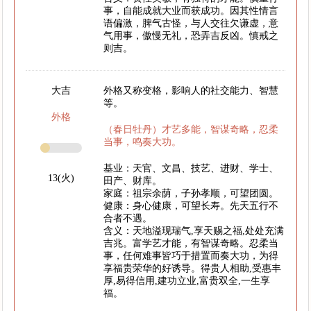
事，自能成就大业而获成功。因其性情言
语偏激，脾气古怪，与人交往欠谦虚，意
气用事，傲慢无礼，恐弄吉反凶。慎戒之
则吉。
大吉
外格又称变格，影响人的社交能力、智慧
等。
外格
（春日牡丹）才艺多能，智谋奇略，忍柔
当事，鸣奏大功。
基业：天官、文昌、技艺、进财、学士、
13(火)
田产、财库。
家庭：祖宗余荫，子孙孝顺，可望团圆。
健康：身心健康，可望长寿。先天五行不
合者不遇。
含义：天地溢现瑞气,享天赐之福,处处充满
吉兆。富学艺才能，有智谋奇略。忍柔当
事，任何难事皆巧于措置而奏大功，为得
享福贵荣华的好诱导。得贵人相助,受惠丰
厚,易得信用,建功立业,富贵双全,一生享
福。