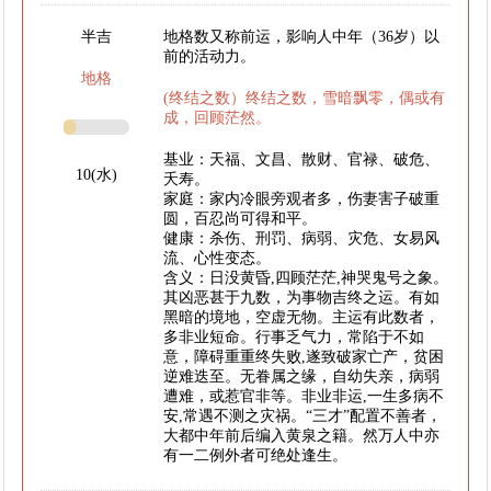
半吉
地格数又称前运，影响人中年（36岁）以
前的活动力。
地格
(终结之数）终结之数，雪暗飘零，偶或有
成，回顾茫然。
基业：天福、文昌、散财、官禄、破危、
10(水)
夭寿。
家庭：家内冷眼旁观者多，伤妻害子破重
圆，百忍尚可得和平。
健康：杀伤、刑罚、病弱、灾危、女易风
流、心性变态。
含义：日没黄昏,四顾茫茫,神哭鬼号之象。
其凶恶甚于九数，为事物吉终之运。有如
黑暗的境地，空虚无物。主运有此数者，
多非业短命。行事乏气力，常陷于不如
意，障碍重重终失败,遂致破家亡产，贫困
逆难迭至。无眷属之缘，自幼失亲，病弱
遭难，或惹官非等。非业非运,一生多病不
安,常遇不测之灾祸。“三才”配置不善者，
大都中年前后编入黄泉之籍。然万人中亦
有一二例外者可绝处逢生。