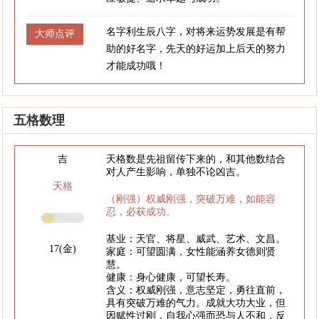
名字利生辰八字，对将来运势发展是有帮
大师点评
助的好名字，先天的好运加上后天的努力
才能成功哦！
五格数理
吉
天格数是先祖留传下来的，和其他数结合
对人产生影响，单独不论凶吉。
天格
（刚强）权威刚强，突破万难，如能容
忍，必获成功。
基业：天官、将星、威武、艺术、文昌。
17(金)
家庭：可望圆满，女性能涵养女德则贤
慧。
健康：身心健康，可望长寿。
含义：权威刚强，意志坚定，勇往直前，
具有突破万难的气力。成就大功大业，但
因赋性过刚，自我心强而恐与人不和，反