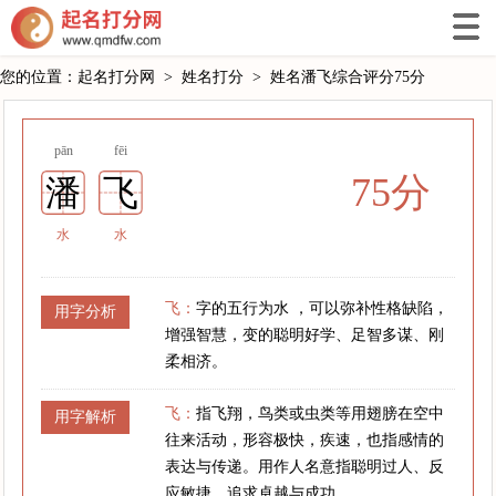
您的位置：
起名打分网
>
姓名打分
>
姓名潘飞综合评分75分
pān
fēi
75分
潘
飞
水
水
飞：
字的五行为水 ，可以弥补性格缺陷，
用字分析
增强智慧，变的聪明好学、足智多谋、刚
柔相济。
飞：
指飞翔，鸟类或虫类等用翅膀在空中
用字解析
往来活动，形容极快，疾速，也指感情的
表达与传递。用作人名意指聪明过人、反
应敏捷、追求卓越与成功。