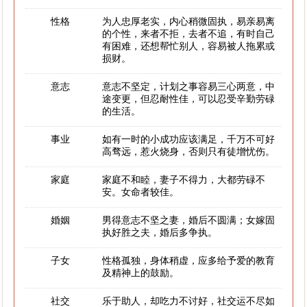
性格
为人忠厚老实，内心稍微固执，易亲易离
的个性，来者不拒，去者不追，有时自己
有困难，还想帮忙别人，容易被人拖累或
损财。
意志
意志不坚定，计划之事容易三心两意，中
途变更，但忍耐性佳，可以忍受辛勤劳碌
的生活。
事业
如有一时的小成功应该满足，千万不可好
高骛远，惹火烧身，否则只有徒增忧伤。
家庭
家庭不和睦，妻子不得力，大都劳碌不
安。女命者较佳。
婚姻
男得意志不坚之妻，婚后不圆满；女嫁固
执好胜之夫，婚后多争执。
子女
性格孤独，身体稍虚，应多给予爱的教育
及精神上的鼓励。
社交
乐于助人，却吃力不讨好，社交运不尽如