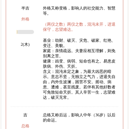
半吉
外格又称变格，影响人的社交能力、智慧
等。
外格
（两仪之数）两仪之数，混沌未开，进退
保守，志望难达。
基业：劫财、破灭、灾危、破家、红艳、
2(木)
变迁、美貌。
家庭：亲情疏远。夫妻应相互理解，则免
别离之苦。
健康：凶变、病弱、短命也有之。易患皮
肤病、外伤、夭折。
含义：混沌未定之象，为最大凶恶的暗
示。意志不坚，无独立之气力，进退失自
由，内外生波澜，困苦不安。摇动、病
患、遭难，甚至残废。若伴有其他好数者
可免致短命夭折。其人辛苦一生，志望难
达，破灭无常。
吉
总格又称后运，影响人中年（36岁）以后
的命运。
总格