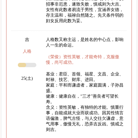
招事非厄患，遂致失败，慎戒则为大吉。
女性有此数者易流于男性，宜涵养女德，
存主温和，福禄自然随之。先天条件弱的
妇女反用此数为妥。
吉
人格数又称主运，是姓名的中心点，影响
人一生的命运。
人格
（荣俊）资性英敏，才能奇特，克服傲
慢，尚可成功。
基业：君臣、首领、福星、文昌、企业、
25(土)
时禄、技艺、财库、进田。
家庭：平和而谦虚者，家庭圆满，子孙昌
盛。
健康：健康自在，“三才”善良者可望长
寿。
含义：资性英敏，有独特的才能。慎重行
事，自能成就大业而获成功。因其性情言
语偏激，脾气古怪，与人交往欠谦虚，意
气用事，傲慢无礼，恐弄吉反凶。慎戒之
则吉。