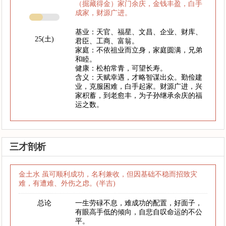
（掘藏得金）家门余庆，金钱丰盈，白手
成家，财源广进。
基业：天官、福星、文昌、企业、财库、
25(土)
君臣、工商、富翁。
家庭：不依祖业而立身，家庭圆满，兄弟
和睦。
健康：松柏常青，可望长寿。
含义：天赋幸遇，才略智谋出众。勤俭建
业，克服困难，白手起家。财源广进，兴
家积蓄，到老愈丰，为子孙继承余庆的福
运之数。
三才剖析
金土水 虽可顺利成功，名利兼收，但因基础不稳而招致灾
难，有遭难、外伤之虑。(半吉)
总论
一生劳碌不息，难成功的配置，好面子，
有眼高手低的倾向，自悲自叹命运的不公
平。