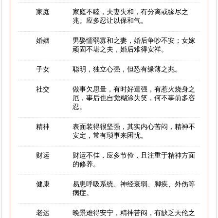
家庭
家庭不睦，夫妻失和，有分离或缘尽之
兆。应多忍让以保和气。
婚姻
男娶懦弱寡和之妻，婚后争吵不安；女嫁
顽固不堪之夫，婚后难得安祥。
子女
聪明，独立心强，但恐有缘薄之兆。
社交
做事欠思量，有时好逞强，有惹火烧身之
厄，事后也自觉糊涂失笑，何不事前多容
忍。
精神
表面装得很坚强，其实内心苦闷，精神不
安定，常有琐事来困忧。
财运
财运不佳，应多节俭，且注重于精神方面
的修养。
健康
易患呼吸系统、神经衰弱、脚疾、外伤等
病症。
老运
晚景难得安宁，精神苦闷，有缺乏天伦之