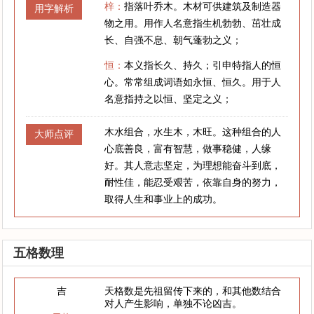
梓：
指落叶乔木。木材可供建筑及制造器
用字解析
物之用。用作人名意指生机勃勃、茁壮成
长、自强不息、朝气蓬勃之义；
恒：
本义指长久、持久；引申特指人的恒
心。常常组成词语如永恒、恒久。用于人
名意指持之以恒、坚定之义；
木水组合，水生木，木旺。这种组合的人
大师点评
心底善良，富有智慧，做事稳健，人缘
好。其人意志坚定，为理想能奋斗到底，
耐性佳，能忍受艰苦，依靠自身的努力，
取得人生和事业上的成功。
五格数理
吉
天格数是先祖留传下来的，和其他数结合
对人产生影响，单独不论凶吉。