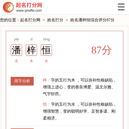
您的位置：
起名打分网
>
姓名打分
>
姓名潘梓恒综合评分87分
pān
zǐ
héng
87分
潘
梓
恒
水
木
水
梓：
字的五行为木 ，可以弥补性格缺陷，
用字分析
增强上进心，变的善良博爱、温文尔雅、
气宇轩昂。
恒：
字的五行为水 ，可以弥补性格缺陷，
增强智慧，变的聪明好学、足智多谋、刚
柔相济。