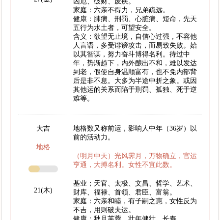
凶厄、破财、废疾。
家庭：六亲不得力，兄弟疏远。
健康：肺病、刑罚、心脏病、短命，先天
五行为水土者，可望安全。
含义：欲望无止境，自信心过强，不容他
人言语，多受诽谤攻击，而易致失败。始
以其智谋，努力奋斗博得名利。待过中
年，势渐趋下，内外酿出不和，难以发达
到老，假使自身温顺富有，也不免内部背
后是非不息。大多为半途中折之象。或因
其他运的关系而陷于刑罚、孤独、死于逆
难等。
大吉
地格数又称前运，影响人中年（36岁）以
前的活动力。
地格
（明月中天）光风霁月，万物确立，官运
亨通，大搏名利。女性不宜此数。
基业；天官、太极、文昌、哲学、艺术、
21(木)
财库、福禄、首领、君臣、富翁。
家庭：六亲和睦，有子嗣之惠，女性反为
不吉，用则破夫运。
健康：秋月芙蓉，壮年健壮，长寿。