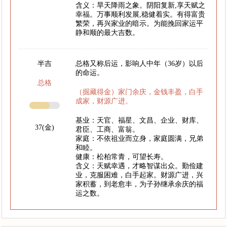
含义：旱天降雨之象。阴阳复新,享天赋之
幸福。万事顺利发展,稳健着实。有得富贵
繁荣，再兴家业的暗示。为能挽回家运平
静和顺的最大吉数。
半吉
总格又称后运，影响人中年（36岁）以后
的命运。
总格
（掘藏得金）家门余庆，金钱丰盈，白手
成家，财源广进。
基业：天官、福星、文昌、企业、财库、
37(金)
君臣、工商、富翁。
家庭：不依祖业而立身，家庭圆满，兄弟
和睦。
健康：松柏常青，可望长寿。
含义：天赋幸遇，才略智谋出众。勤俭建
业，克服困难，白手起家。财源广进，兴
家积蓄，到老愈丰，为子孙继承余庆的福
运之数。