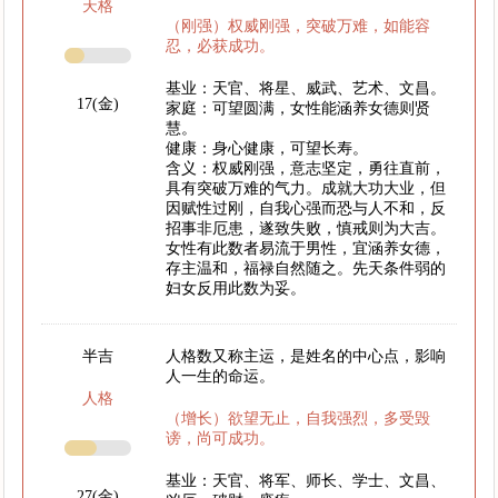
天格
（刚强）权威刚强，突破万难，如能容
忍，必获成功。
基业：天官、将星、威武、艺术、文昌。
17(金)
家庭：可望圆满，女性能涵养女德则贤
慧。
健康：身心健康，可望长寿。
含义：权威刚强，意志坚定，勇往直前，
具有突破万难的气力。成就大功大业，但
因赋性过刚，自我心强而恐与人不和，反
招事非厄患，遂致失败，慎戒则为大吉。
女性有此数者易流于男性，宜涵养女德，
存主温和，福禄自然随之。先天条件弱的
妇女反用此数为妥。
半吉
人格数又称主运，是姓名的中心点，影响
人一生的命运。
人格
（增长）欲望无止，自我强烈，多受毁
谤，尚可成功。
基业：天官、将军、师长、学士、文昌、
27(金)