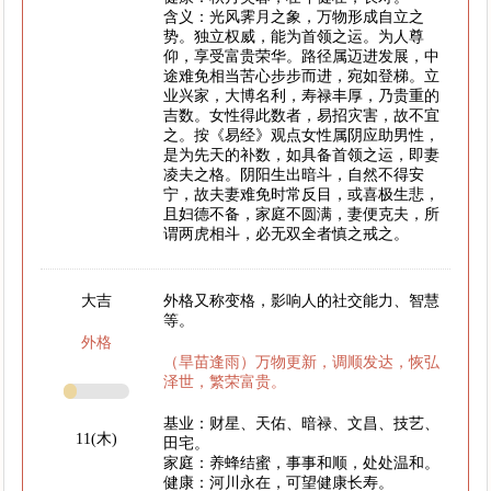
含义：光风霁月之象，万物形成自立之
势。独立权威，能为首领之运。为人尊
仰，享受富贵荣华。路径属迈进发展，中
途难免相当苦心步步而进，宛如登梯。立
业兴家，大博名利，寿禄丰厚，乃贵重的
吉数。女性得此数者，易招灾害，故不宜
之。按《易经》观点女性属阴应助男性，
是为先天的补数，如具备首领之运，即妻
凌夫之格。阴阳生出暗斗，自然不得安
宁，故夫妻难免时常反目，或喜极生悲，
且妇德不备，家庭不圆满，妻便克夫，所
谓两虎相斗，必无双全者慎之戒之。
大吉
外格又称变格，影响人的社交能力、智慧
等。
外格
（旱苗逢雨）万物更新，调顺发达，恢弘
泽世，繁荣富贵。
基业：财星、天佑、暗禄、文昌、技艺、
11(木)
田宅。
家庭：养蜂结蜜，事事和顺，处处温和。
健康：河川永在，可望健康长寿。