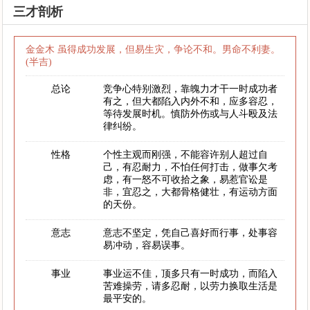
三才剖析
金金木 虽得成功发展，但易生灾，争论不和。男命不利妻。
(半吉)
总论
竞争心特别激烈，靠魄力才干一时成功者
有之，但大都陷入内外不和，应多容忍，
等待发展时机。慎防外伤或与人斗殴及法
律纠纷。
性格
个性主观而刚强，不能容许别人超过自
己，有忍耐力，不怕任何打击，做事欠考
虑，有一怒不可收拾之象，易惹官讼是
非，宜忍之，大都骨格健壮，有运动方面
的天份。
意志
意志不坚定，凭自己喜好而行事，处事容
易冲动，容易误事。
事业
事业运不佳，顶多只有一时成功，而陷入
苦难操劳，请多忍耐，以劳力换取生活是
最平安的。