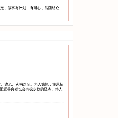
坚定，做事有计划，有耐心，能团结众
危难、遭厄、灾祸迭至。为人慷慨，施恩招
”配置善良者也会有极少数的怪杰、伟人