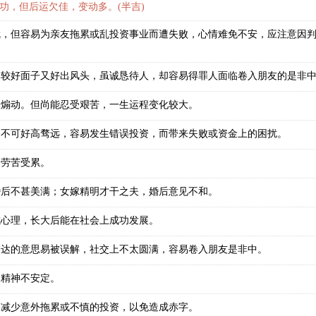
功，但后运欠佳，变动多。(半吉)
就，但容易为亲友拖累或乱投资事业而遭失败，心情难免不安，应注意因
比较好面子又好出风头，虽诚恳待人，却容易得罪人面临卷入朋友的是非
人煽动。但尚能忍受艰苦，一生运程变化较大。
，不可好高骛远，容易发生错误投资，而带来失败或资金上的困扰。
庭劳苦受累。
婚后不甚美满；女嫁精明才干之夫，婚后意见不和。
抗心理，长大后能在社会上成功发展。
表达的意思易被误解，社交上不太圆满，容易卷入朋友是非中。
，精神不安定。
，减少意外拖累或不慎的投资，以免造成赤字。