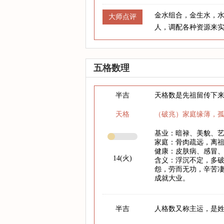
金水组合，金生水，
大师点评
人，调配各种资源来
五格数理
半吉
天格数是先祖留传下
天格
（破兆）家庭缘薄，
基业：暗禄、美貌、
家庭：骨肉疏远，离
健康：皮肤病、感冒
14(火)
含义：浮沉不定，多破
怨，劳而无功，辛苦凄
成就大业。
半吉
人格数又称主运，是