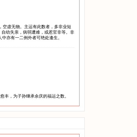
地，空虚无物。主运有此数者，多非业短
，自幼失亲，病弱遭难，或惹官非等。非
万人中亦有一二例外者可绝处逢生。
老愈丰，为子孙继承余庆的福运之数。