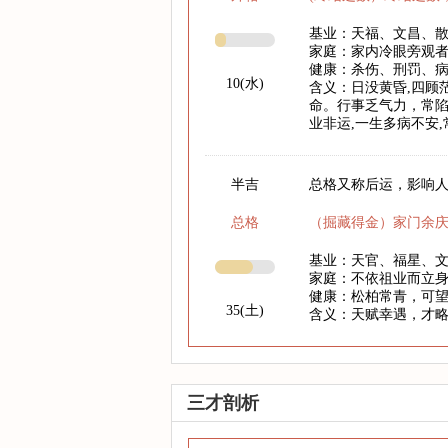
基业：天福、文昌、
家庭：家内冷眼旁观
健康：杀伤、刑罚、
10(水)
含义：日没黄昏,四顾
命。行事乏气力，常陷
业非运,一生多病不安
半吉
总格又称后运，影响人
总格
（掘藏得金）家门余
基业：天官、福星、
家庭：不依祖业而立
健康：松柏常青，可
35(土)
含义：天赋幸遇，才
三才剖析