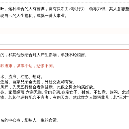
水旺。这种组合的人有智谋，富有决断力和执行力，领导力强。其人意志
实现自己的人生抱负，成就一番大事业。
来的，和其他数结合对人产生影响，单独不论凶吉。
孤独遭难，谋事不达，悲惨不测。
艺术、流浪、红艳、劫财。
祖迁居。自家兄弟全无份，外处交友却有缘。
、风邪，先天五行相合者则健康。此数之男女均属好貌。
兆。家属缘薄,六亲无靠, 骨肉分离,丧亲亡子、孤独、不如意、烦闷、
惨。若其他运数配合不宜者，有伤天寿。然此数之人颖悟非凡，若“三才
姓名的中心点，影响人一生的命运。