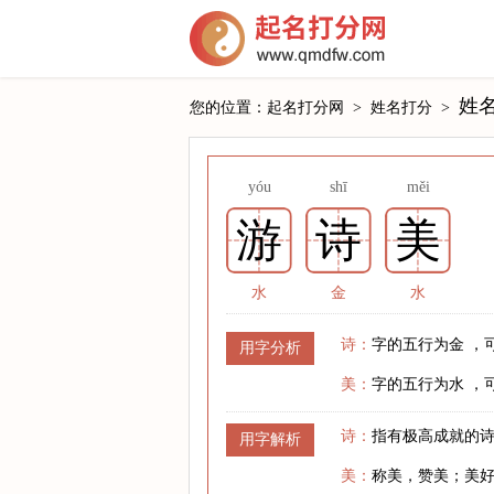
姓
您的位置：
起名打分网
>
姓名打分
>
yóu
shī
měi
游
诗
美
水
金
水
诗：
字的五行为金 ，
用字分析
美：
字的五行为水 ，
诗：
指有极高成就的
用字解析
美：
称美，赞美；美