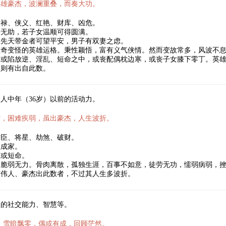
英雄豪杰，波澜重叠，而奏大功。
官禄、侠义、红艳、财库、凶危。
子无助，若子女温顺可得圆满。
，先天带金者可望平安，男子有双妻之虑。
数奇变怪的英雄运格。秉性颖悟，富有义气侠情。然而变故常多，风波不
，或陷放逆、淫乱、短命之中，或丧配偶枕边寒，或丧子女膝下零丁。英
人则有出自此数。
人中年（36岁）以前的活动力。
霜，困难疾弱，虽出豪杰，人生波折。
君臣、将星、劫煞、破财。
立成家。
医或短命。
，脆弱无力。骨肉离散，孤独生涯，百事不如意，徒劳无功，懦弱病弱，
有伟人、豪杰出此数者，不过其人生多波折。
人的社交能力、智慧等。
，雪暗飘零，偶或有成，回顾茫然。