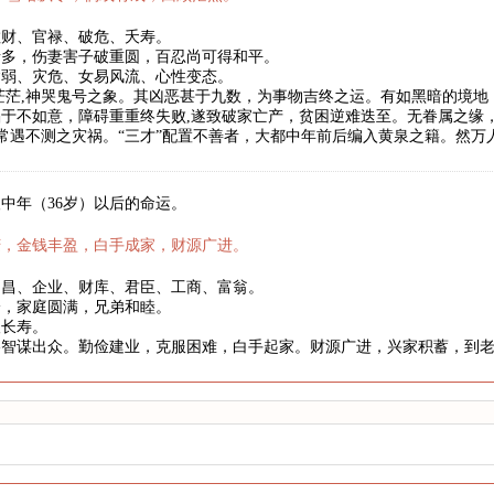
散财、官禄、破危、夭寿。
者多，伤妻害子破重圆，百忍尚可得和平。
病弱、灾危、女易风流、心性变态。
茫茫,神哭鬼号之象。其凶恶甚于九数，为事物吉终之运。有如黑暗的境
于不如意，障碍重重终失败,遂致破家亡产，贫困逆难迭至。无眷属之缘
,常遇不测之灾祸。“三才”配置不善者，大都中年前后编入黄泉之籍。然
中年（36岁）以后的命运。
庆，金钱丰盈，白手成家，财源广进。
文昌、企业、财库、君臣、工商、富翁。
身，家庭圆满，兄弟和睦。
望长寿。
略智谋出众。勤俭建业，克服困难，白手起家。财源广进，兴家积蓄，到