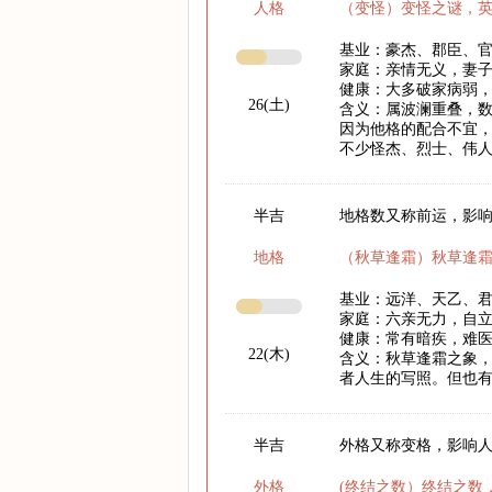
人格
（变怪）变怪之谜，
基业：豪杰、郡臣、
家庭：亲情无义，妻
健康：大多破家病弱
26(土)
含义：属波澜重叠，
因为他格的配合不宜
不少怪杰、烈士、伟
半吉
地格数又称前运，影响
地格
（秋草逢霜）秋草逢
基业：远洋、天乙、
家庭：六亲无力，自
健康：常有暗疾，难
22(木)
含义：秋草逢霜之象
者人生的写照。但也
半吉
外格又称变格，影响
外格
(终结之数）终结之数