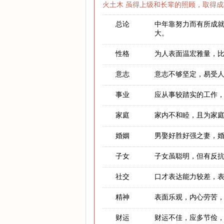
火土木 虽得上级和长辈的照顾，取得成
总论
中年靠努力而有所成
大。
性格
为人表面温宏雅量，
意志
意志不够坚定，易受
事业
应从事较踏实的工作
家庭
家内不和睦，且为家
婚姻
男娶好胜好强之妻，
子女
子女虽聪明，但有反
社交
口才表达能力较差，
精神
表面乐观，内心劳苦
财运
财运不佳，应多节俭