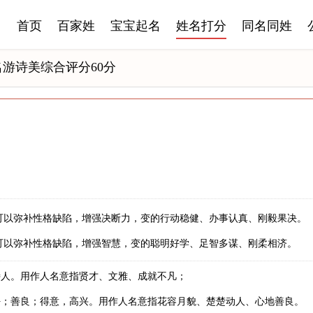
首页
百家姓
宝宝起名
姓名打分
同名同姓
名游诗美综合评分60分
可以弥补性格缺陷，增强决断力，变的行动稳健、办事认真、刚毅果决。
可以弥补性格缺陷，增强智慧，变的聪明好学、足智多谋、刚柔相济。
诗人。用作人名意指贤才、文雅、成就不凡；
好；善良；得意，高兴。用作人名意指花容月貌、楚楚动人、心地善良。