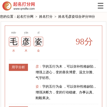
您的位置：
起名打分网
>
姓名打分
>
姓名毛彦姿综合评分98分
máo
yàn
zī
98分
毛
彦
姿
水
木
金
彦：
字的五行为木 ，可以弥补性格缺陷，
用字分析
增强上进心，变的善良博爱、温文尔雅、
气宇轩昂。
姿：
字的五行为金 ，可以弥补性格缺陷，
增强决断力，变的行动稳健、办事认真、
刚毅果决。