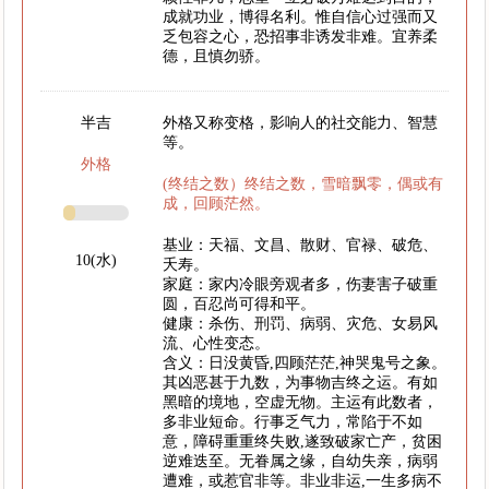
成就功业，博得名利。惟自信心过强而又
乏包容之心，恐招事非诱发非难。宜养柔
德，且慎勿骄。
半吉
外格又称变格，影响人的社交能力、智慧
等。
外格
(终结之数）终结之数，雪暗飘零，偶或有
成，回顾茫然。
基业：天福、文昌、散财、官禄、破危、
10(水)
夭寿。
家庭：家内冷眼旁观者多，伤妻害子破重
圆，百忍尚可得和平。
健康：杀伤、刑罚、病弱、灾危、女易风
流、心性变态。
含义：日没黄昏,四顾茫茫,神哭鬼号之象。
其凶恶甚于九数，为事物吉终之运。有如
黑暗的境地，空虚无物。主运有此数者，
多非业短命。行事乏气力，常陷于不如
意，障碍重重终失败,遂致破家亡产，贫困
逆难迭至。无眷属之缘，自幼失亲，病弱
遭难，或惹官非等。非业非运,一生多病不