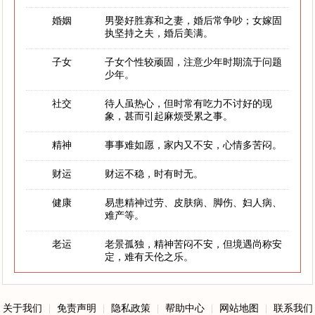
婚姻
男娶好胜寡和之妻，婚后常争吵；女嫁固
执坚持之夫，婚后美满。
子女
子女个性较顽固，注意少年时期流于问题
少年。
社交
待人虽热心，但时常有吃力不讨好的现
象，甚而引起麻烦受累之事。
精神
事事难如愿，家内又不安，心情多苦闷。
财运
财运不稳，时有时无。
健康
易患精神过劳、皮肤病、脚伤、妇人病、
难产等。
老运
老景孤独，精神苦闷不安，但境遇尚称安
定，难有天伦之乐。
关于我们
|
免责声明
|
隐私政策
|
帮助中心
|
网站地图
|
联系我们