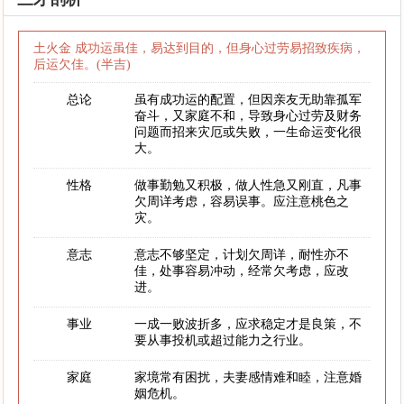
土火金 成功运虽佳，易达到目的，但身心过劳易招致疾病，
后运欠佳。(半吉)
总论
虽有成功运的配置，但因亲友无助靠孤军
奋斗，又家庭不和，导致身心过劳及财务
问题而招来灾厄或失败，一生命运变化很
大。
性格
做事勤勉又积极，做人性急又刚直，凡事
欠周详考虑，容易误事。应注意桃色之
灾。
意志
意志不够坚定，计划欠周详，耐性亦不
佳，处事容易冲动，经常欠考虑，应改
进。
事业
一成一败波折多，应求稳定才是良策，不
要从事投机或超过能力之行业。
家庭
家境常有困扰，夫妻感情难和睦，注意婚
姻危机。