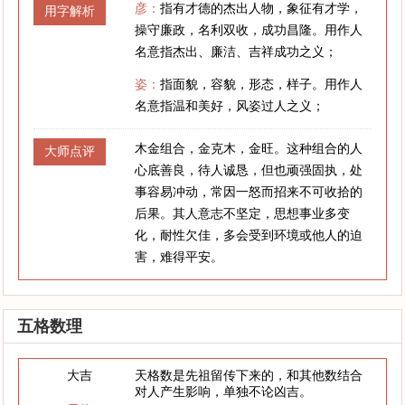
彦：
指有才德的杰出人物，象征有才学，
用字解析
操守廉政，名利双收，成功昌隆。用作人
名意指杰出、廉洁、吉祥成功之义；
姿：
指面貌，容貌，形态，样子。用作人
名意指温和美好，风姿过人之义；
木金组合，金克木，金旺。这种组合的人
大师点评
心底善良，待人诚恳，但也顽强固执，处
事容易冲动，常因一怒而招来不可收拾的
后果。其人意志不坚定，思想事业多变
化，耐性欠佳，多会受到环境或他人的迫
害，难得平安。
五格数理
大吉
天格数是先祖留传下来的，和其他数结合
对人产生影响，单独不论凶吉。