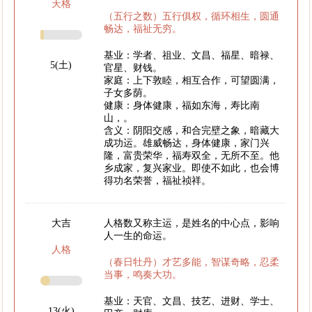
天格
（五行之数）五行俱权，循环相生，圆通
畅达，福祉无穷。
基业：学者、祖业、文昌、福星、暗禄、
5(土)
官星、财钱。
家庭：上下敦睦，相互合作，可望圆满，
子女多荫。
健康：身体健康，福如东海，寿比南
山，。
含义：阴阳交感，和合完壁之象，暗藏大
成功运。雄威畅达，身体健康，家门兴
隆，富贵荣华，福寿双全，无所不至。他
乡成家，复兴家业。即使不如此，也会博
得功名荣誉，福祉祯祥。
大吉
人格数又称主运，是姓名的中心点，影响
人一生的命运。
人格
（春日牡丹）才艺多能，智谋奇略，忍柔
当事，鸣奏大功。
基业：天官、文昌、技艺、进财、学士、
13(火)