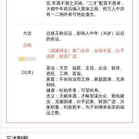
安,常遇不测之灾祸。“三才”配置不善者，
大都中年前后编入黄泉之籍。然万人中亦
有一二例外者可绝处逢生。
大吉
总格又称后运，影响人中年（36岁）以后
的命运。
总格
（掘藏得金）家门余庆，金钱丰盈，白手
成家，财源广进。
基业：天官、福星、文昌、企业、财库、
22(木)
君臣、工商、富翁。
家庭：不依祖业而立身，家庭圆满，兄弟
和睦。
健康：松柏常青，可望长寿。
含义：天赋幸遇，才略智谋出众。勤俭建
业，克服困难，白手起家。财源广进，兴
家积蓄，到老愈丰，为子孙继承余庆的福
运之数。
三才剖析