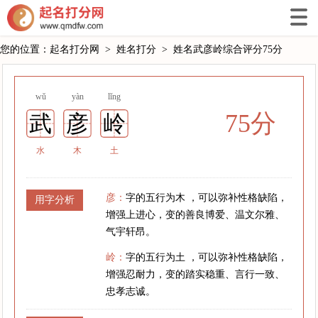
您的位置：
起名打分网
>
姓名打分
>
姓名武彦岭综合评分75分
wǔ
yàn
lǐng
75分
武
彦
岭
水
木
土
彦：
字的五行为木 ，可以弥补性格缺陷，
用字分析
增强上进心，变的善良博爱、温文尔雅、
气宇轩昂。
岭：
字的五行为土 ，可以弥补性格缺陷，
增强忍耐力，变的踏实稳重、言行一致、
忠孝志诚。