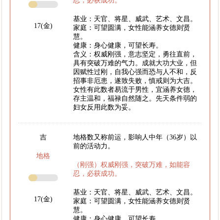
忍，必获成功。
基业：天官、将星、威武、艺术、文昌。
17(金)
家庭：可望圆满，女性能涵养女德则贤
慧。
健康：身心健康，可望长寿。
含义：权威刚强，意志坚定，勇往直前，
具有突破万难的气力。成就大功大业，但
因赋性过刚，自我心强而恐与人不和，反
招事非厄患，遂致失败，慎戒则为大吉。
女性有此数者易流于男性，宜涵养女德，
存主温和，福禄自然随之。先天条件弱的
妇女反用此数为妥。
吉
地格数又称前运，影响人中年（36岁）以
前的活动力。
地格
（刚强）权威刚强，突破万难，如能容
忍，必获成功。
基业：天官、将星、威武、艺术、文昌。
17(金)
家庭：可望圆满，女性能涵养女德则贤
慧。
健康：身心健康，可望长寿。