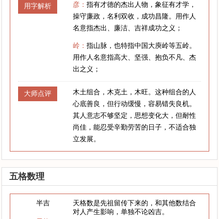
彦：
指有才德的杰出人物，象征有才学，
用字解析
操守廉政，名利双收，成功昌隆。用作人
名意指杰出、廉洁、吉祥成功之义；
岭：
指山脉，也特指中国大庾岭等五岭。
用作人名意指高大、坚强、抱负不凡、杰
出之义；
木土组合，木克土，木旺。这种组合的人
大师点评
心底善良，但行动缓慢，容易错失良机。
其人意志不够坚定，思想变化大，但耐性
尚佳，能忍受辛勤劳苦的日子，不适合独
立发展。
五格数理
半吉
天格数是先祖留传下来的，和其他数结合
对人产生影响，单独不论凶吉。