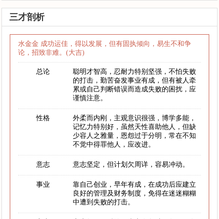
三才剖析
水金金 成功运佳，得以发展，但有固执倾向，易生不和争
论，招致非难。(大吉)
总论
聪明才智高，忍耐力特别坚强，不怕失败
的打击，勤苦奋发事业有成，但有被人牵
累或自己判断错误而造成失败的困扰，应
谨慎注意。
性格
外柔而内刚，主观意识很强，博学多能，
记忆力特别好，虽然天性喜助他人，但缺
少容人之雅量，恩怨过于分明，常在不知
不觉中得罪他人，应改进。
意志
意志坚定，但计划欠周详，容易冲动。
事业
靠自己创业，早年有成，在成功后应建立
良好的管理及财务制度，免得在迷迷糊糊
中遭到失败的打击。