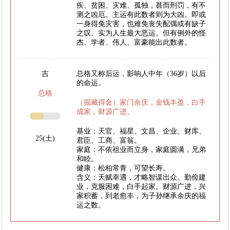
疾、贫困、灾难、孤独，甚而刑罚，有不
测之凶厄。主运有此数者则为大凶。即或
一身得免灾害，也难免丧失配偶或有缺子
之叹。实为人生最大恶运。但有例外的怪
杰、学者、伟人、富豪能出此数者。
吉
总格又称后运，影响人中年（36岁）以后
的命运。
总格
（掘藏得金）家门余庆，金钱丰盈，白手
成家，财源广进。
基业：天官、福星、文昌、企业、财库、
25(土)
君臣、工商、富翁。
家庭：不依祖业而立身，家庭圆满，兄弟
和睦。
健康：松柏常青，可望长寿。
含义：天赋幸遇，才略智谋出众。勤俭建
业，克服困难，白手起家。财源广进，兴
家积蓄，到老愈丰，为子孙继承余庆的福
运之数。