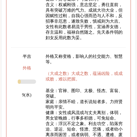
含义：权威刚强，意志坚定，勇往直前，
具有突破万难的气力。成就大功大业，但
因赋性过刚，自我心强而恐与人不和，反
招事非厄患，遂致失败，慎戒则为大吉。
女性有此数者易流于男性，宜涵养女德，
存主温和，福禄自然随之。先天条件弱的
妇女反用此数为妥。
半吉
外格又称变格，影响人的社交能力、智慧
等。
外格
（大成之数）大成之数，蕴涵凶险，或成
或败，难以把握。
基业：官禄、图印、太极、怪杰、富翁、
9(水)
突破。
家庭：亲情不睦，道长说短者多。力持贤
明尚平安。
健康：女性成风流或与丈夫离别，体弱，
男女皆晚婚，行事多积德，可免短命。
含义：浮沉不定之象。利去功空，陷落穷
迫、逆运、短命、怪澹、悲痛，或者幼小
离亲而困苦，或者病弱、不遇、遭难、废