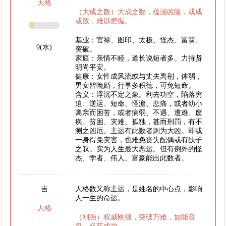
天格
（大成之数）大成之数，蕴涵凶险，或成
或败，难以把握。
基业：官禄、图印、太极、怪杰、富翁、
9(水)
突破。
家庭：亲情不睦，道长说短者多。力持贤
明尚平安。
健康：女性成风流或与丈夫离别，体弱，
男女皆晚婚，行事多积德，可免短命。
含义：浮沉不定之象。利去功空，陷落穷
迫、逆运、短命、怪澹、悲痛，或者幼小
离亲而困苦，或者病弱、不遇、遭难、废
疾、贫困、灾难、孤独，甚而刑罚，有不
测之凶厄。主运有此数者则为大凶。即或
一身得免灾害，也难免丧失配偶或有缺子
之叹。实为人生最大恶运。但有例外的怪
杰、学者、伟人、富豪能出此数者。
吉
人格数又称主运，是姓名的中心点，影响
人一生的命运。
人格
（刚强）权威刚强，突破万难，如能容