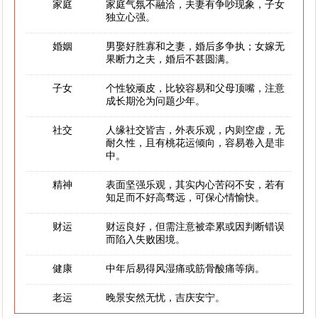
家庭
家庭气氛不融洽，夫妻有争吵现象，子女
独立心强。
婚姻
男娶好胜寡和之妻，婚后多争执；女嫁无
果断力之夫，婚后不甚圆满。
子女
个性较顽皮，比较容易和父母顶嘴，注意
成长期沦为问题少年。
社交
人缘社交皆吉，外表乐观，内则空虚，无
耐久性，且有桃花运倾向，容易卷入是非
中。
精神
表面坚强乐观，其实内心苦闷不安，若有
知足而不好高骛远，可保心情愉快。
财运
财运良好，但需注意被牵累或因判断错误
而陷入失败困境。
健康
中年后易得风湿痛或筋骨酸痛等病。
老运
晚景安然无忧，吉庆安宁。