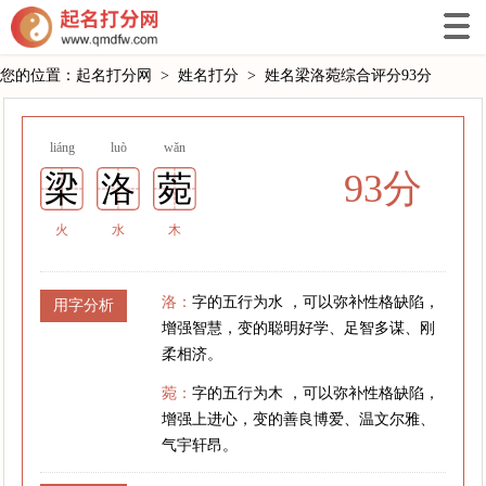
您的位置：
起名打分网
>
姓名打分
>
姓名梁洛菀综合评分93分
liáng
luò
wǎn
93分
梁
洛
菀
火
水
木
洛：
字的五行为水 ，可以弥补性格缺陷，
用字分析
增强智慧，变的聪明好学、足智多谋、刚
柔相济。
菀：
字的五行为木 ，可以弥补性格缺陷，
增强上进心，变的善良博爱、温文尔雅、
气宇轩昂。