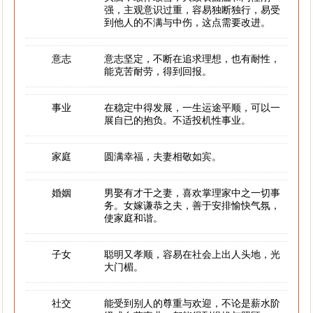
强，主观意识过重，容易独断独行，易受
到他人的不满与中伤，这点需要改进。
意志
意志坚定，不断在追求理想，也有耐性，
能克苦耐劳，得到回报。
事业
在稳定中得发展，一生运途平顺，可以一
展自已的抱负。不适投机性事业。
家庭
圆满幸福，夫妻相敬如宾。
婚姻
男娶有才干之妻，喜欢掌理家中之一切事
务。女嫁谦恭之夫，善于安排愉快气氛，
使家庭和谐。
子女
聪明又孝顺，容易在社会上出人头地，光
大门楣。
社交
能受到别人的尊重与欢迎，不论是薪水阶