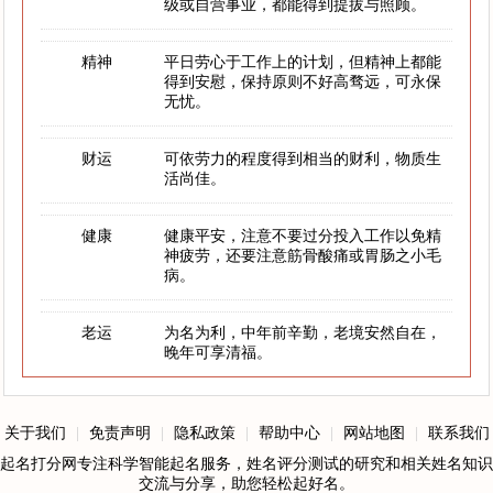
级或自营事业，都能得到提拔与照顾。
精神
平日劳心于工作上的计划，但精神上都能
得到安慰，保持原则不好高骛远，可永保
无忧。
财运
可依劳力的程度得到相当的财利，物质生
活尚佳。
健康
健康平安，注意不要过分投入工作以免精
神疲劳，还要注意筋骨酸痛或胃肠之小毛
病。
老运
为名为利，中年前辛勤，老境安然自在，
晚年可享清福。
关于我们
|
免责声明
|
隐私政策
|
帮助中心
|
网站地图
|
联系我们
起名打分网专注科学智能起名服务，姓名评分测试的研究和相关姓名知识
交流与分享，助您轻松起好名。