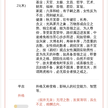
基业；天官、太极、文昌、哲学、艺术、
21(木)
财库、福禄、首领、君臣、富翁。
家庭：六亲和睦，有子嗣之惠，女性反为
不吉，用则破夫运。
健康：秋月芙蓉，壮年健壮，长寿。
含义：光风霁月之象，万物形成自立之
势。独立权威，能为首领之运。为人尊
仰，享受富贵荣华。路径属迈进发展，中
途难免相当苦心步步而进，宛如登梯。立
业兴家，大博名利，寿禄丰厚，乃贵重的
吉数。女性得此数者，易招灾害，故不宜
之。按《易经》观点女性属阴应助男性，
是为先天的补数，如具备首领之运，即妻
凌夫之格。阴阳生出暗斗，自然不得安
宁，故夫妻难免时常反目，或喜极生悲，
且妇德不备，家庭不圆满，妻便克夫，所
谓两虎相斗，必无双全者慎之戒之。
半吉
外格又称变格，影响人的社交能力、智慧
等。
外格
（掘井无泉）无理之数，发展薄弱，虽生
不足，难酬志向。