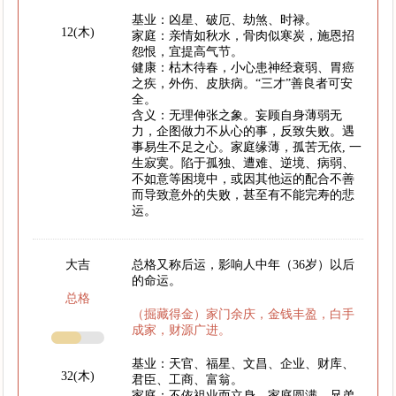
基业：凶星、破厄、劫煞、时禄。
12(木)
家庭：亲情如秋水，骨肉似寒炭，施恩招
怨恨，宜提高气节。
健康：枯木待春，小心患神经衰弱、胃癌
之疾，外伤、皮肤病。“三才”善良者可安
全。
含义：无理伸张之象。妄顾自身薄弱无
力，企图做力不从心的事，反致失败。遇
事易生不足之心。家庭缘薄，孤苦无依, 一
生寂寞。陷于孤独、遭难、逆境、病弱、
不如意等困境中，或因其他运的配合不善
而导致意外的失败，甚至有不能完寿的悲
运。
大吉
总格又称后运，影响人中年（36岁）以后
的命运。
总格
（掘藏得金）家门余庆，金钱丰盈，白手
成家，财源广进。
基业：天官、福星、文昌、企业、财库、
32(木)
君臣、工商、富翁。
家庭：不依祖业而立身，家庭圆满，兄弟