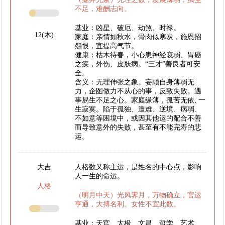
不足，难酬志向。
基业：凶星、破厄、劫煞、时禄。
12(木)
家庭：亲情如秋水，骨肉似寒炭，施恩招
怨恨，宜提高气节。
健康：枯木待春，小心患神经衰弱、胃癌
之疾，外伤、皮肤病。“三才”善良者可安
全。
含义：无理伸张之象。妄顾自身薄弱无
力，企图做力不从心的事，反致失败。遇
事易生不足之心。家庭缘薄，孤苦无依, 一
生寂寞。陷于孤独、遭难、逆境、病弱、
不如意等困境中，或因其他运的配合不善
而导致意外的失败，甚至有不能完寿的悲
运。
大吉
人格数又称主运，是姓名的中心点，影响
人一生的命运。
人格
（明月中天）光风霁月，万物确立，官运
亨通，大搏名利。女性不宜此数。
基业；天官、太极、文昌、哲学、艺术、