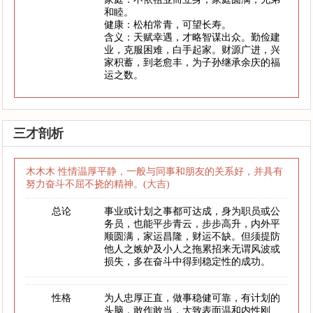
和睦。
健康：松柏常青，可望长寿。
含义：天赋幸遇，才略智谋出众。勤俭建
业，克服困难，白手起家。财源广进，兴
家积蓄，到老愈丰，为子孙继承余庆的福
运之数。
三才剖析
木木木 性情温厚平静，一般与同事和朋友的关系好，并具有
努力奋斗不屈不挠的精神。(大吉)
总论
事业或计划之事都可达成，身为职员或公
务员，也能平步青云，步步高升，内外平
顺圆满，家运昌隆，财运不缺。但须提防
他人之嫉妒及小人之拖累招来无谓风波或
损失，多在奋斗中得到稳定性的成功。
性格
为人忠厚正直，做事稳健可靠，有计划的
头脑，敢作敢当，大致表面温和内性刚