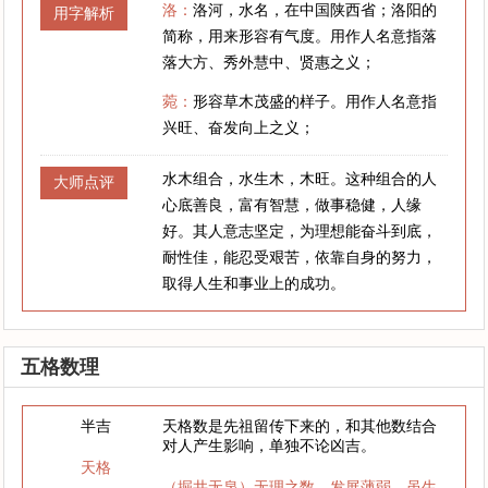
洛：
洛河，水名，在中国陕西省；洛阳的
用字解析
简称，用来形容有气度。用作人名意指落
落大方、秀外慧中、贤惠之义；
菀：
形容草木茂盛的样子。用作人名意指
兴旺、奋发向上之义；
水木组合，水生木，木旺。这种组合的人
大师点评
心底善良，富有智慧，做事稳健，人缘
好。其人意志坚定，为理想能奋斗到底，
耐性佳，能忍受艰苦，依靠自身的努力，
取得人生和事业上的成功。
五格数理
半吉
天格数是先祖留传下来的，和其他数结合
对人产生影响，单独不论凶吉。
天格
（掘井无泉）无理之数，发展薄弱，虽生