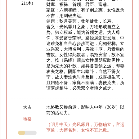
21(木)
财库、福禄、首领、君臣、富翁。
家庭：六亲和睦，有子嗣之惠，女性反为
不吉，用则破夫运。
健康：秋月芙蓉，壮年健壮，长寿。
含义：光风霁月之象，万物形成自立之
势。独立权威，能为首领之运。为人尊
仰，享受富贵荣华。路径属迈进发展，中
途难免相当苦心步步而进，宛如登梯。立
业兴家，大博名利，寿禄丰厚，乃贵重的
吉数。女性得此数者，易招灾害，故不宜
之。按《易经》观点女性属阴应助男性，
是为先天的补数，如具备首领之运，即妻
凌夫之格。阴阳生出暗斗，自然不得安
宁，故夫妻难免时常反目，或喜极生悲，
且妇德不备，家庭不圆满，妻便克夫，所
谓两虎相斗，必无双全者慎之戒之。
大吉
地格数又称前运，影响人中年（36岁）以
前的活动力。
地格
（明月中天）光风霁月，万物确立，官运
亨通，大搏名利。女性不宜此数。