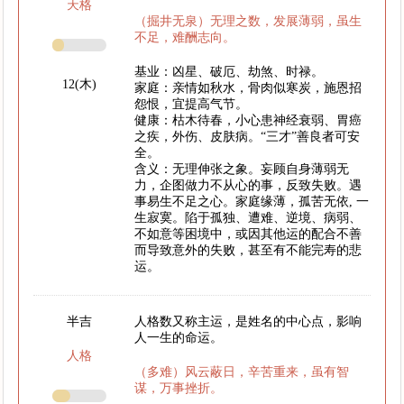
天格
（掘井无泉）无理之数，发展薄弱，虽生
不足，难酬志向。
基业：凶星、破厄、劫煞、时禄。
12(木)
家庭：亲情如秋水，骨肉似寒炭，施恩招
怨恨，宜提高气节。
健康：枯木待春，小心患神经衰弱、胃癌
之疾，外伤、皮肤病。“三才”善良者可安
全。
含义：无理伸张之象。妄顾自身薄弱无
力，企图做力不从心的事，反致失败。遇
事易生不足之心。家庭缘薄，孤苦无依, 一
生寂寞。陷于孤独、遭难、逆境、病弱、
不如意等困境中，或因其他运的配合不善
而导致意外的失败，甚至有不能完寿的悲
运。
半吉
人格数又称主运，是姓名的中心点，影响
人一生的命运。
人格
（多难）风云蔽日，辛苦重来，虽有智
谋，万事挫折。