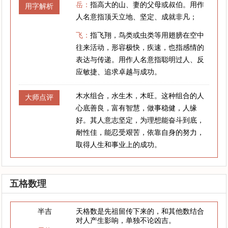
岳：
指高大的山、妻的父母或叔伯。用作
用字解析
人名意指顶天立地、坚定、成就非凡；
飞：
指飞翔，鸟类或虫类等用翅膀在空中
往来活动，形容极快，疾速，也指感情的
表达与传递。用作人名意指聪明过人、反
应敏捷、追求卓越与成功。
木水组合，水生木，木旺。这种组合的人
大师点评
心底善良，富有智慧，做事稳健，人缘
好。其人意志坚定，为理想能奋斗到底，
耐性佳，能忍受艰苦，依靠自身的努力，
取得人生和事业上的成功。
五格数理
半吉
天格数是先祖留传下来的，和其他数结合
对人产生影响，单独不论凶吉。