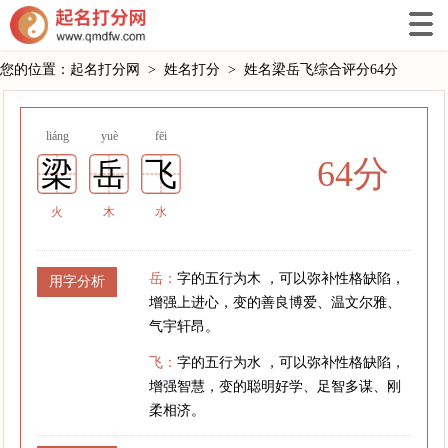
您的位置：
起名打分网
>
姓名打分
>
姓名梁岳飞综合评分64分
liáng
yuè
fēi
64分
梁
岳
飞
火
木
水
岳：
字的五行为木 ，可以弥补性格缺陷，
用字分析
增强上进心，变的善良博爱、温文尔雅、
气宇轩昂。
飞：
字的五行为水 ，可以弥补性格缺陷，
增强智慧，变的聪明好学、足智多谋、刚
柔相济。