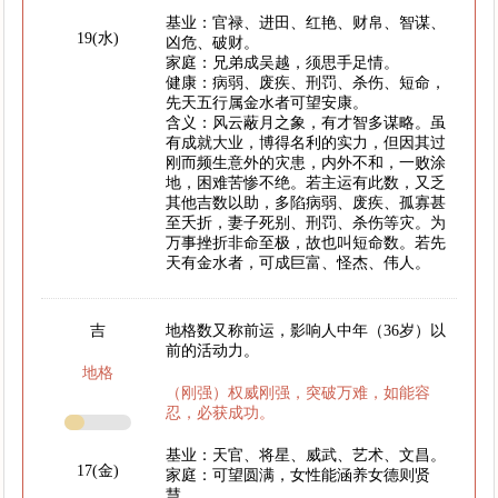
基业：官禄、进田、红艳、财帛、智谋、
19(水)
凶危、破财。
家庭：兄弟成吴越，须思手足情。
健康：病弱、废疾、刑罚、杀伤、短命，
先天五行属金水者可望安康。
含义：风云蔽月之象，有才智多谋略。虽
有成就大业，博得名利的实力，但因其过
刚而频生意外的灾患，内外不和，一败涂
地，困难苦惨不绝。若主运有此数，又乏
其他吉数以助，多陷病弱、废疾、孤寡甚
至夭折，妻子死别、刑罚、杀伤等灾。为
万事挫折非命至极，故也叫短命数。若先
天有金水者，可成巨富、怪杰、伟人。
吉
地格数又称前运，影响人中年（36岁）以
前的活动力。
地格
（刚强）权威刚强，突破万难，如能容
忍，必获成功。
基业：天官、将星、威武、艺术、文昌。
17(金)
家庭：可望圆满，女性能涵养女德则贤
慧。