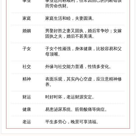
事业
事业运尚称顺利，但常因自己的判断错误
而劳命伤财。
家庭
家庭生活和睦，夫妻圆满。
婚姻
男娶好胜之妻又固执，婚后常争吵；女嫁
固执之夫，婚后不甚美满。
子女
子女个性顽强，身体健康，比较容易和父
母顶嘴。
社交
外缘与社交能力普通，性情多变化。
精神
表面乐观，其实内心空虚，应注意精神修
养。
财运
时好时坏，老运财源安定。
健康
易患泌尿系统、筋骨酸痛等病症。
老运
平生多劳心，晚景可享清福。