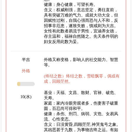
健康：身心健康，可望长寿。
含义：权威刚强，意志坚定，勇往直前，
具有突破万难的气力。成就大功大业，但
因赋性过刚，自我心强而恐与人不和，反
招事非厄患，遂致失败，慎戒则为大吉。
女性有此数者易流于男性，宜涵养女德，
存主温和，福禄自然随之。先天条件弱的
妇女反用此数为妥。
半吉
外格又称变格，影响人的社交能力、智慧
等。
外格
(终结之数）终结之数，雪暗飘零，偶或有
成，回顾茫然。
基业：天福、文昌、散财、官禄、破危、
10(水)
夭寿。
家庭：家内冷眼旁观者多，伤妻害子破重
圆，百忍尚可得和平。
健康：杀伤、刑罚、病弱、灾危、女易风
流、心性变态。
含义：日没黄昏,四顾茫茫,神哭鬼号之象。
其凶恶甚于九数，为事物吉终之运。有如