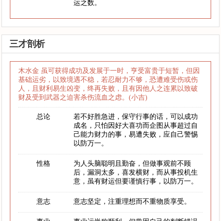
运之数。
三才剖析
木水金 虽可获得成功及发展于一时，亨受富贵于短暂，但因
基础运劣，以致境遇不稳，若忍耐力不够，恐遭难受伤或伤
人，且财利易生凶变，终再失败，且有因他人之连累以致破
财及受到武器之迫害杀伤流血之虑。(小吉)
总论
若不好胜急进，保守行事的话，可以成功
成名，只怕因好大喜功而企图从事超过自
己能力财力的事，易遭失败，应自己警惕
以防万一。
性格
为人头脑聪明且勤奋，但做事观前不顾
后，漏洞太多，喜发横财，而从事投机生
意，虽有财运但要谨慎行事，以防万一。
意志
意志坚定，注重理想而不重物质享受。