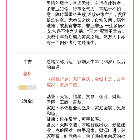
黑暗的境地，空虚无物。主运有此数者，
多非业短命。行事乏气力，常陷于不如
意，障碍重重终失败,遂致破家亡产，贫困
逆难迭至。无眷属之缘，自幼失亲，病弱
遭难，或惹官非等。非业非运,一生多病不
安,常遇不测之灾祸。“三才”配置不善者，
大都中年前后编入黄泉之籍。然万人中亦
有一二例外者可绝处逢生。
半吉
总格又称后运，影响人中年（36岁）以后
的命运。
总格
（掘藏得金）家门余庆，金钱丰盈，白手
成家，财源广进。
基业：天官、福星、文昌、企业、财库、
28(金)
君臣、工商、富翁。
家庭：不依祖业而立身，家庭圆满，兄弟
和睦。
健康：松柏常青，可望长寿。
含义：天赋幸遇，才略智谋出众。勤俭建
业，克服困难，白手起家。财源广进，兴
家积蓄，到老愈丰，为子孙继承余庆的福