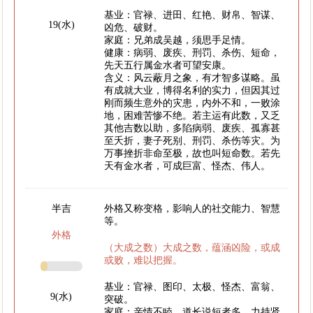
基业：官禄、进田、红艳、财帛、智谋、
19(水)
凶危、破财。
家庭：兄弟成吴越，须思手足情。
健康：病弱、废疾、刑罚、杀伤、短命，
先天五行属金水者可望安康。
含义：风云蔽月之象，有才智多谋略。虽
有成就大业，博得名利的实力，但因其过
刚而频生意外的灾患，内外不和，一败涂
地，困难苦惨不绝。若主运有此数，又乏
其他吉数以助，多陷病弱、废疾、孤寡甚
至夭折，妻子死别、刑罚、杀伤等灾。为
万事挫折非命至极，故也叫短命数。若先
天有金水者，可成巨富、怪杰、伟人。
半吉
外格又称变格，影响人的社交能力、智慧
等。
外格
（大成之数）大成之数，蕴涵凶险，或成
或败，难以把握。
基业：官禄、图印、太极、怪杰、富翁、
9(水)
突破。
家庭：亲情不睦，道长说短者多。力持贤