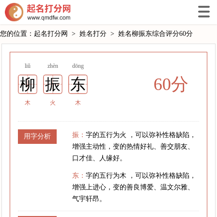
您的位置：
起名打分网
>
姓名打分
>
姓名柳振东综合评分60分
liǔ
zhèn
dōng
60分
柳
振
东
木
火
木
振：
字的五行为火 ，可以弥补性格缺陷，
用字分析
增强主动性，变的热情好礼、善交朋友、
口才佳、人缘好。
东：
字的五行为木 ，可以弥补性格缺陷，
增强上进心，变的善良博爱、温文尔雅、
气宇轩昂。