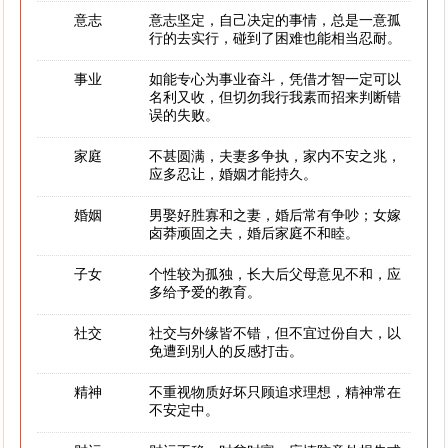
意志
意志坚定，自己决定的事情，总是一意孤
行的去实行，碰到了困难也能相当忍耐。
事业
如能专心为事业奋斗，凭借才智一定可以
名利又收，但切勿我行我素而招来判断错
误的失败。
家庭
不甚圆满，夫妻多争执，家内不安之兆，
应多忍让，婚姻才能持久。
婚姻
男娶好胜寡和之妻，婚后常有争吵；女嫁
卤莽顽固之夫，婚后家庭不和睦。
子女
个性较为孤独，长大后父母意见不和，应
多给予爱的教育。
社交
社交与外缘皆不错，但不宜过份自大，以
免遭到别人的反感打击。
精神
不重视物质好坏只顾追求理想，精神常在
不安定中。