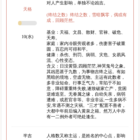
对人产生影响，单独不论凶吉。
天格
(终结之数）终结之数，雪暗飘零，偶或有
成，回顾茫然。
基业：天福、文昌、散财、官禄、破危、
10(水)
夭寿。
家庭：家内冷眼旁观者多，伤妻害子破重
圆，百忍尚可得和平。
健康：杀伤、刑罚、病弱、灾危、女易风
流、心性变态。
含义：日没黄昏,四顾茫茫,神哭鬼号之象。
其凶恶甚于九数，为事物吉终之运。有如
黑暗的境地，空虚无物。主运有此数者，
多非业短命。行事乏气力，常陷于不如
意，障碍重重终失败,遂致破家亡产，贫困
逆难迭至。无眷属之缘，自幼失亲，病弱
遭难，或惹官非等。非业非运,一生多病不
安,常遇不测之灾祸。“三才”配置不善者，
大都中年前后编入黄泉之籍。然万人中亦
有一二例外者可绝处逢生。
半吉
人格数又称主运，是姓名的中心点，影响