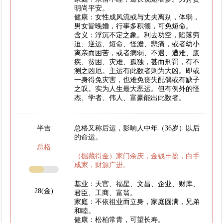
明尚平安。
健康：女性成风流或与丈夫离别，体弱，
男女皆晚婚，行事多积德，可免短命。
含义：浮沉不定之象。利去功空，陷落穷
迫、逆运、短命、怪澹、悲痛，或者幼小
离亲而困苦，或者病弱、不遇、遭难、废
疾、贫困、灾难、孤独，甚而刑罚，有不
测之凶厄。主运有此数者则为大凶。即或
一身得免灾害，也难免丧失配偶或有缺子
之叹。实为人生最大恶运。但有例外的怪
杰、学者、伟人、富豪能出此数者。
半吉
总格又称后运，影响人中年（36岁）以后
的命运。
总格
（掘藏得金）家门余庆，金钱丰盈，白手
成家，财源广进。
基业：天官、福星、文昌、企业、财库、
28(金)
君臣、工商、富翁。
家庭：不依祖业而立身，家庭圆满，兄弟
和睦。
健康：松柏常青，可望长寿。