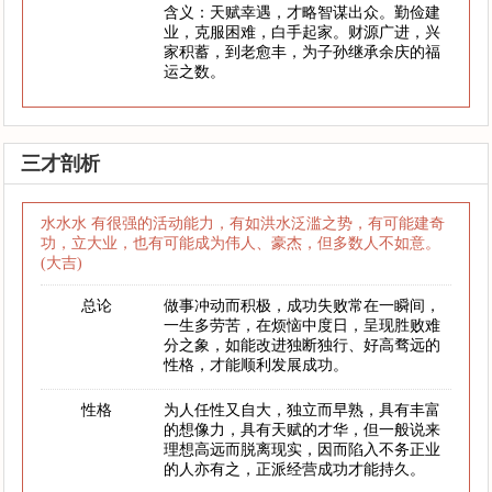
含义：天赋幸遇，才略智谋出众。勤俭建
业，克服困难，白手起家。财源广进，兴
家积蓄，到老愈丰，为子孙继承余庆的福
运之数。
三才剖析
水水水 有很强的活动能力，有如洪水泛滥之势，有可能建奇
功，立大业，也有可能成为伟人、豪杰，但多数人不如意。
(大吉)
总论
做事冲动而积极，成功失败常在一瞬间，
一生多劳苦，在烦恼中度日，呈现胜败难
分之象，如能改进独断独行、好高骛远的
性格，才能顺利发展成功。
性格
为人任性又自大，独立而早熟，具有丰富
的想像力，具有天赋的才华，但一般说来
理想高远而脱离现实，因而陷入不务正业
的人亦有之，正派经营成功才能持久。