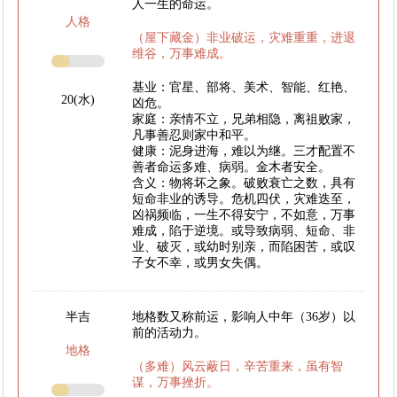
人一生的命运。
人格
（屋下藏金）非业破运，灾难重重，进退
维谷，万事难成。
基业：官星、部将、美术、智能、红艳、
20(水)
凶危。
家庭：亲情不立，兄弟相隐，离祖败家，
凡事善忍则家中和平。
健康：泥身进海，难以为继。三才配置不
善者命运多难、病弱。金木者安全。
含义：物将坏之象。破败衰亡之数，具有
短命非业的诱导。危机四伏，灾难迭至，
凶祸频临，一生不得安宁，不如意，万事
难成，陷于逆境。或导致病弱、短命、非
业、破灭，或幼时别亲，而陷困苦，或叹
子女不幸，或男女失偶。
半吉
地格数又称前运，影响人中年（36岁）以
前的活动力。
地格
（多难）风云蔽日，辛苦重来，虽有智
谋，万事挫折。