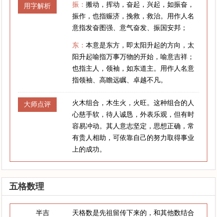
振：
搬动，挥动，奋起，兴起，如振奋，
用字解析
振作，也指赈济，挽救，救治。用作人名
意指发奋图强、意气奋发、振国安邦；
东：
本意是东方，即太阳升起的方向，太
阳升起喻指万事万物的开始，喻意吉祥；
也指主人，领袖，如东道主。用作人名意
指领袖、高瞻远瞩、卓越不凡。
火木组合，木生火，火旺。这种组合的人
大师点评
心慈手软，待人诚恳，外表乐观，但有时
容易冲动。其人意志坚定，思想正确，常
有贵人相助，可依靠自己的努力取得事业
上的成功。
五格数理
半吉
天格数是先祖留传下来的，和其他数结合