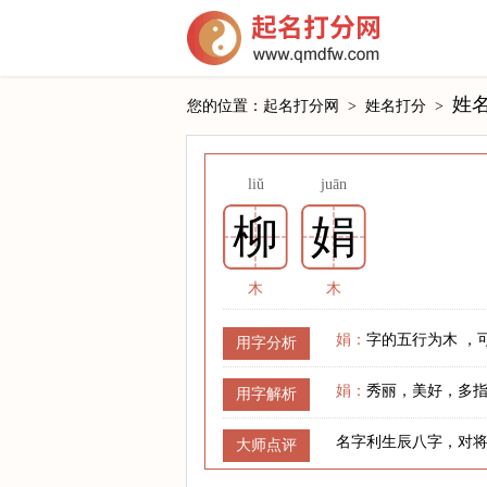
姓
您的位置：
起名打分网
>
姓名打分
>
liǔ
juān
柳
娟
木
木
娟：
字的五行为木 ，
用字分析
娟：
秀丽，美好，多
用字解析
名字利生辰八字，对
大师点评