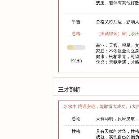
残废。若伴有其他好
半吉
总格又称后运，影响人
总格
（掘藏得金）家门余
基业：天官、福星、
家庭：不依祖业而立
健康：松柏常青，可
19(水)
含义：天赋幸遇，才
三才剖析
水水木 境遇安稳，能取得大成功。(大吉
总论
天资聪明，反应灵敏
性格
具有天赋的才华，性
成就，实现自己的抱