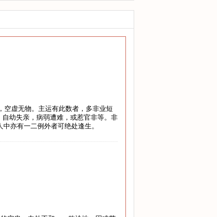
地，空虚无物。主运有此数者，多非业短
，自幼失亲，病弱遭难，或惹官非等。非
万人中亦有一二例外者可绝处逢生。