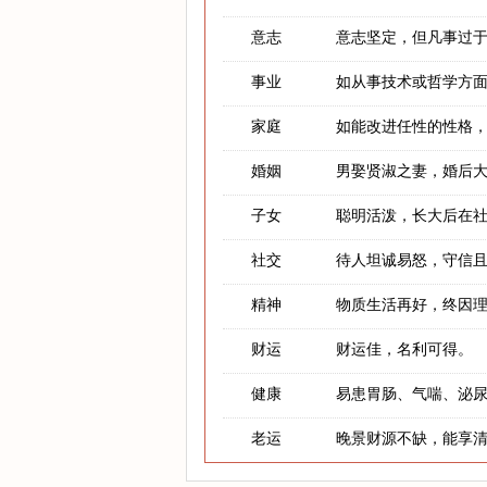
意志
意志坚定，但凡事过
事业
如从事技术或哲学方
家庭
如能改进任性的性格
婚姻
男娶贤淑之妻，婚后
子女
聪明活泼，长大后在
社交
待人坦诚易怒，守信
精神
物质生活再好，终因
财运
财运佳，名利可得。
健康
易患胃肠、气喘、泌
老运
晚景财源不缺，能享