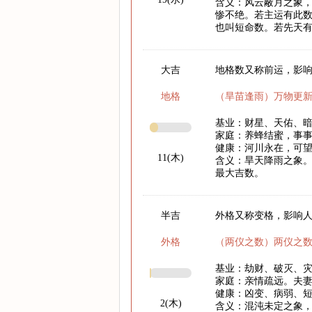
含义：风云蔽月之象
惨不绝。若主运有此
也叫短命数。若先天
大吉
地格数又称前运，影响
地格
（旱苗逢雨）万物更
基业：财星、天佑、
家庭：养蜂结蜜，事
健康：河川永在，可
11(木)
含义：旱天降雨之象。
最大吉数。
半吉
外格又称变格，影响
外格
（两仪之数）两仪之
基业：劫财、破灭、
家庭：亲情疏远。夫
健康：凶变、病弱、
2(木)
含义：混沌未定之象