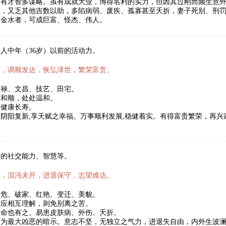
，有才智多谋略。虽有成就大业，博得名利的实力，但因其过刚而频生意
数，又乏其他吉数以助，多陷病弱、废疾、孤寡甚至夭折，妻子死别、刑
有金水者，可成巨富、怪杰、伟人。
人中年（36岁）以前的活动力。
新，调顺发达，恢弘泽世，繁荣富贵。
暗禄、文昌、技艺、田宅。
事和顺，处处温和。
望健康长寿。
阴阳复新,享天赋之幸福。万事顺利发展,稳健着实。有得富贵繁荣，再
人的社交能力、智慧等。
数，混沌未开，进退保守，志望难达。
灾危、破家、红艳、变迁、美貌。
妻应相互理解，则免别离之苦。
短命也有之。易患皮肤病、外伤、夭折。
，为最大凶恶的暗示。意志不坚，无独立之气力，进退失自由，内外生波