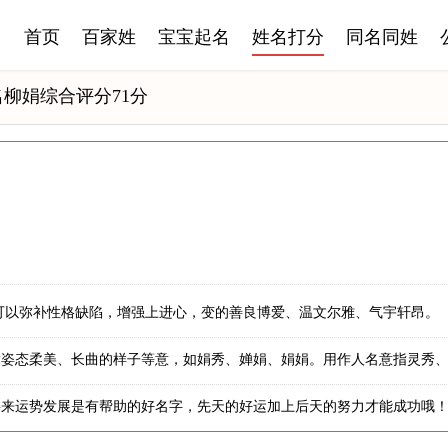
首页
百家姓
宝宝起名
姓名打分
同名同姓
名柳娟综合评分71分
可以弥补性格缺陷，增强上进心，变的善良博爱、温文尔雅、气宇轩昂。
指姿态柔美、长曲的样子等意，如娟秀、婵娟、娟娟。用作人名意指灵秀
将来运势发展是有帮助的好名字，先天的好运加上后天的努力才能成功哦