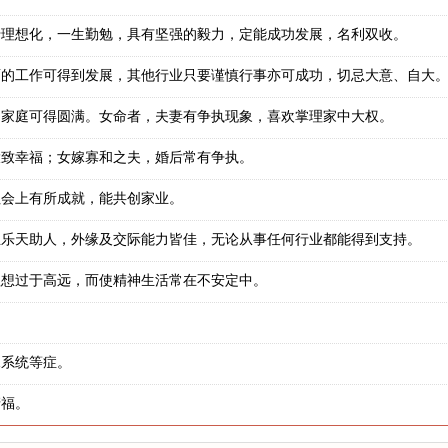
于理想化，一生勤勉，具有坚强的毅力，定能成功发展，名利双收。
面的工作可得到发展，其他行业只要谨慎行事亦可成功，切忌大意、自大
，家庭可得圆满。女命者，夫妻有争执现象，喜欢掌理家中大权。
大致幸福；女嫁寡和之夫，婚后常有争执。
社会上有所成就，能共创家业。
且乐天助人，外缘及交际能力皆佳，无论从事任何行业都能得到支持。
理想过于高远，而使精神生活常在不安定中。
尿系统等症。
清福。