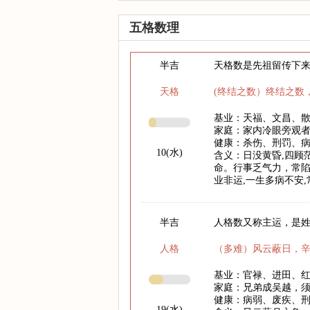
五格数理
半吉
天格数是先祖留传下
天格
(终结之数）终结之数
基业：天福、文昌、
家庭：家内冷眼旁观
健康：杀伤、刑罚、
10(水)
含义：日没黄昏,四顾
命。行事乏气力，常陷
业非运,一生多病不安
半吉
人格数又称主运，是
人格
（多难）风云蔽日，
基业：官禄、进田、
家庭：兄弟成吴越，
健康：病弱、废疾、
19(水)