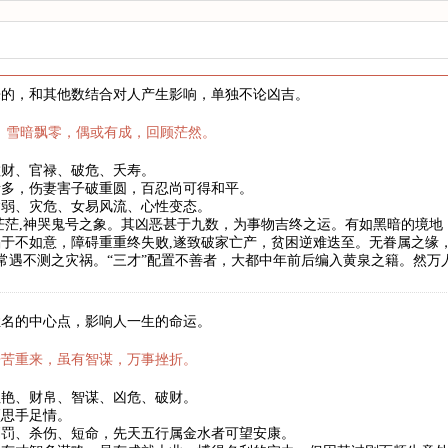
来的，和其他数结合对人产生影响，单独不论凶吉。
，雪暗飘零，偶或有成，回顾茫然。
散财、官禄、破危、夭寿。
者多，伤妻害子破重圆，百忍尚可得和平。
病弱、灾危、女易风流、心性变态。
茫茫,神哭鬼号之象。其凶恶甚于九数，为事物吉终之运。有如黑暗的境
于不如意，障碍重重终失败,遂致破家亡产，贫困逆难迭至。无眷属之缘
,常遇不测之灾祸。“三才”配置不善者，大都中年前后编入黄泉之籍。然
姓名的中心点，影响人一生的命运。
辛苦重来，虽有智谋，万事挫折。
红艳、财帛、智谋、凶危、破财。
须思手足情。
刑罚、杀伤、短命，先天五行属金水者可望安康。