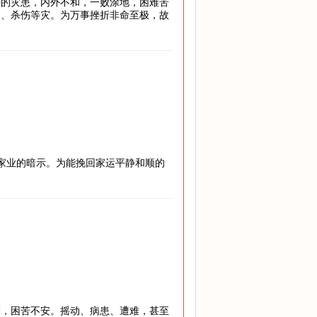
外的灾患，内外不和，一败涂地，困难苦
罚、杀伤等灾。为万事挫折非命至极，故
兴家业的暗示。为能挽回家运平静和顺的
澜，困苦不安。摇动、病患、遭难，甚至