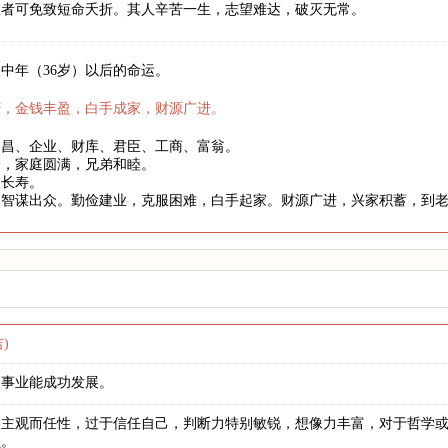
数者可免致短命夭折。其人辛苦一生，志望难达，破灭无常。
中年（36岁）以后的命运。
庆，金钱丰盈，白手成家，财源广进。
文昌、企业、财库、君臣、工商、富翁。
身，家庭圆满，兄弟和睦。
望长寿。
略智谋出众。勤俭建业，克服困难，白手起家。财源广进，兴家积蓄，到
)
，事业能成功发展。
格主观而任性，过于信任自己，判断力特别敏锐，想像力丰富，对于哲学
负。