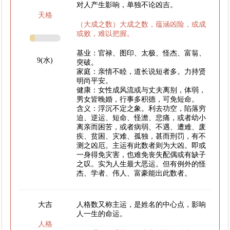
对人产生影响，单独不论凶吉。
天格
（大成之数）大成之数，蕴涵凶险，或成
或败，难以把握。
基业：官禄、图印、太极、怪杰、富翁、
9(水)
突破。
家庭：亲情不睦，道长说短者多。力持贤
明尚平安。
健康：女性成风流或与丈夫离别，体弱，
男女皆晚婚，行事多积德，可免短命。
含义：浮沉不定之象。利去功空，陷落穷
迫、逆运、短命、怪澹、悲痛，或者幼小
离亲而困苦，或者病弱、不遇、遭难、废
疾、贫困、灾难、孤独，甚而刑罚，有不
测之凶厄。主运有此数者则为大凶。即或
一身得免灾害，也难免丧失配偶或有缺子
之叹。实为人生最大恶运。但有例外的怪
杰、学者、伟人、富豪能出此数者。
大吉
人格数又称主运，是姓名的中心点，影响
人一生的命运。
人格