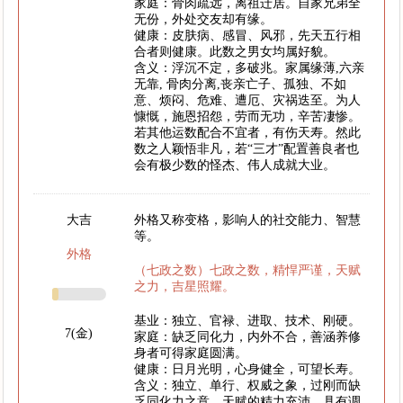
家庭：骨肉疏远，离祖迁居。自家兄弟全
无份，外处交友却有缘。
健康：皮肤病、感冒、风邪，先天五行相
合者则健康。此数之男女均属好貌。
含义：浮沉不定，多破兆。家属缘薄,六亲
无靠, 骨肉分离,丧亲亡子、孤独、不如
意、烦闷、危难、遭厄、灾祸迭至。为人
慷慨，施恩招怨，劳而无功，辛苦凄惨。
若其他运数配合不宜者，有伤天寿。然此
数之人颖悟非凡，若“三才”配置善良者也
会有极少数的怪杰、伟人成就大业。
大吉
外格又称变格，影响人的社交能力、智慧
等。
外格
（七政之数）七政之数，精悍严谨，天赋
之力，吉星照耀。
基业：独立、官禄、进取、技术、刚硬。
7(金)
家庭：缺乏同化力，内外不合，善涵养修
身者可得家庭圆满。
健康：日月光明，心身健全，可望长寿。
含义：独立、单行、权威之象，过刚而缺
乏同化力之意。天赋的精力充沛，具有调