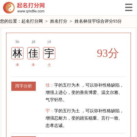
您的位置：
起名打分网
>
姓名打分
>
姓名林佳宇综合评分93分
lín
jiā
yǔ
93分
林
佳
宇
木
木
土
佳：
字的五行为木 ，可以弥补性格缺陷，
用字分析
增强上进心，变的善良博爱、温文尔雅、
气宇轩昂。
宇：
字的五行为土 ，可以弥补性格缺陷，
增强忍耐力，变的踏实稳重、言行一致、
忠孝志诚。