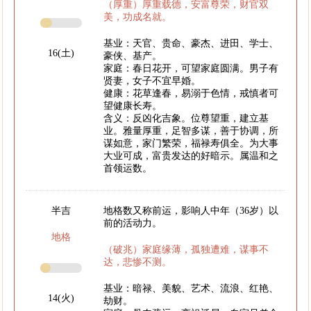
（厚重）厚重载德，安富尊荣，财官双
美，功成名就。
基业：天官、贵命、豪杰、进田、学士、
16(土)
豪侠、基产。
家庭：春日花开，可望家庭圆满。男子有
贤妻，女子不宜早婚。
健康：花草逢春，易溺于色情，戒慎者可
望健康长寿。
含义：反凶化吉象。位尊望重，建立基
业。雅量厚重，足智多谋，善于协调，所
谋如意，家门繁荣，福禄寿俱全。为大事
大业可成，富贵发达的好暗示。属温和之
首领运数。
半吉
地格数又称前运，影响人中年（36岁）以
前的活动力。
地格
（破兆）家庭缘薄，孤独遭难，谋事不
达，悲惨不测。
基业：暗禄、美貌、艺术、流浪、红艳、
14(火)
劫财。