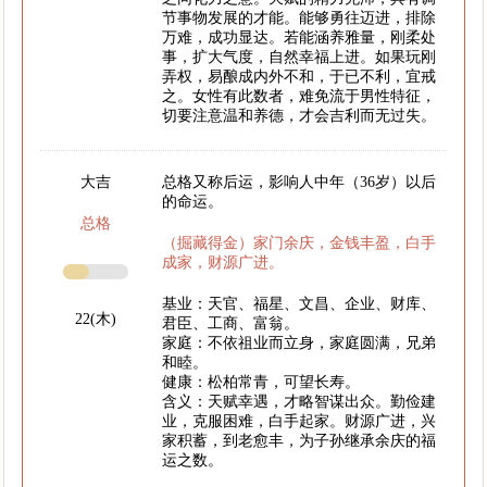
节事物发展的才能。能够勇往迈进，排除
万难，成功显达。若能涵养雅量，刚柔处
事，扩大气度，自然幸福上进。如果玩刚
弄权，易酿成内外不和，于已不利，宜戒
之。女性有此数者，难免流于男性特征，
切要注意温和养德，才会吉利而无过失。
大吉
总格又称后运，影响人中年（36岁）以后
的命运。
总格
（掘藏得金）家门余庆，金钱丰盈，白手
成家，财源广进。
基业：天官、福星、文昌、企业、财库、
22(木)
君臣、工商、富翁。
家庭：不依祖业而立身，家庭圆满，兄弟
和睦。
健康：松柏常青，可望长寿。
含义：天赋幸遇，才略智谋出众。勤俭建
业，克服困难，白手起家。财源广进，兴
家积蓄，到老愈丰，为子孙继承余庆的福
运之数。