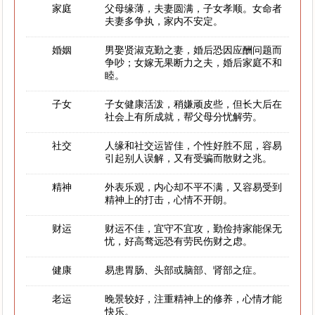
家庭
父母缘薄，夫妻圆满，子女孝顺。女命者
夫妻多争执，家内不安定。
婚姻
男娶贤淑克勤之妻，婚后恐因应酬问题而
争吵；女嫁无果断力之夫，婚后家庭不和
睦。
子女
子女健康活泼，稍嫌顽皮些，但长大后在
社会上有所成就，帮父母分忧解劳。
社交
人缘和社交运皆佳，个性好胜不屈，容易
引起别人误解，又有受骗而散财之兆。
精神
外表乐观，内心却不平不满，又容易受到
精神上的打击，心情不开朗。
财运
财运不佳，宜守不宜攻，勤俭持家能保无
忧，好高骛远恐有劳民伤财之虑。
健康
易患胃肠、头部或脑部、肾部之症。
老运
晚景较好，注重精神上的修养，心情才能
快乐。