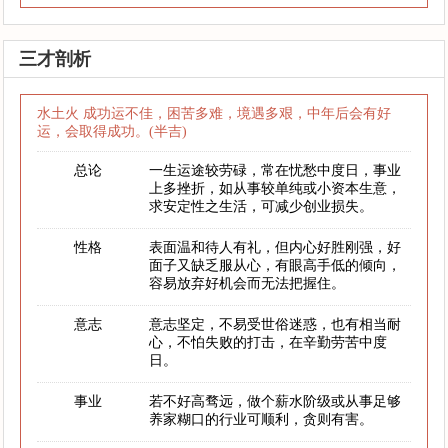
三才剖析
水土火 成功运不佳，困苦多难，境遇多艰，中年后会有好
运，会取得成功。(半吉)
总论
一生运途较劳碌，常在忧愁中度日，事业
上多挫折，如从事较单纯或小资本生意，
求安定性之生活，可减少创业损失。
性格
表面温和待人有礼，但内心好胜刚强，好
面子又缺乏服从心，有眼高手低的倾向，
容易放弃好机会而无法把握住。
意志
意志坚定，不易受世俗迷惑，也有相当耐
心，不怕失败的打击，在辛勤劳苦中度
日。
事业
若不好高骛远，做个薪水阶级或从事足够
养家糊口的行业可顺利，贪则有害。