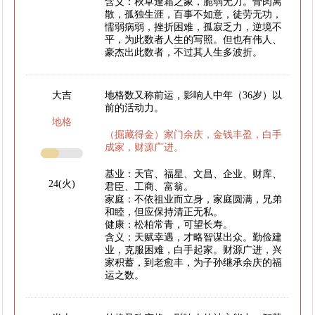
含义：秋草逢霜之象，脆弱无力。骨肉离
散，孤独生涯，百事不如意，徒劳无功，
懦弱病弱，挫折困难，孤寂乏力，逆境不
平，为此数者人生的写照。但也有伟人、
豪杰出此数者，不过其人生多波折。
大吉
地格数又称前运，影响人中年（36岁）以
前的活动力。
地格
（掘藏得金）家门余庆，金钱丰盈，白手
成家，财源广进。
基业：天官、福星、文昌、企业、财库、
24(火)
君臣、工商、富翁。
家庭：不依祖业而立身，家庭圆满，兄弟
和睦，但应保持清正无私。
健康：松柏常青，可望长寿。
含义：天赋幸遇，才略智谋出众。勤俭建
业，克服困难，白手起家。财源广进，兴
家积蓄，到老愈丰，为子孙继承余庆的福
运之数。