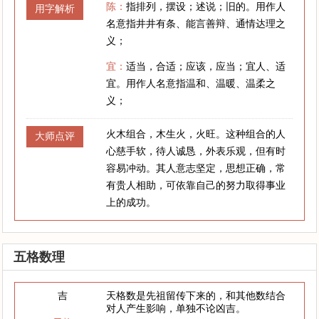
陈：
指排列，摆设；述说；旧的。用作人
用字解析
名意指井井有条、能言善辩、通情达理之
义；
宜：
适当，合适；应该，应当；宜人、适
宜。用作人名意指温和、温暖、温柔之
义；
火木组合，木生火，火旺。这种组合的人
大师点评
心慈手软，待人诚恳，外表乐观，但有时
容易冲动。其人意志坚定，思想正确，常
有贵人相助，可依靠自己的努力取得事业
上的成功。
五格数理
吉
天格数是先祖留传下来的，和其他数结合
对人产生影响，单独不论凶吉。