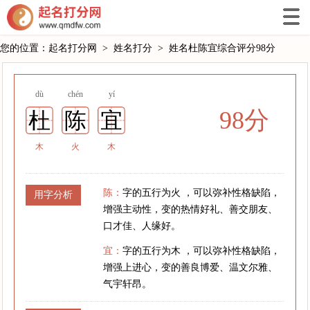
您的位置：
起名打分网
>
姓名打分
>
姓名杜陈宜综合评分98分
dù
chén
yí
98分
杜
陈
宜
木
火
木
陈：
字的五行为火 ，可以弥补性格缺陷，
用字分析
增强主动性，变的热情好礼、善交朋友、
口才佳、人缘好。
宜：
字的五行为木 ，可以弥补性格缺陷，
增强上进心，变的善良博爱、温文尔雅、
气宇轩昂。