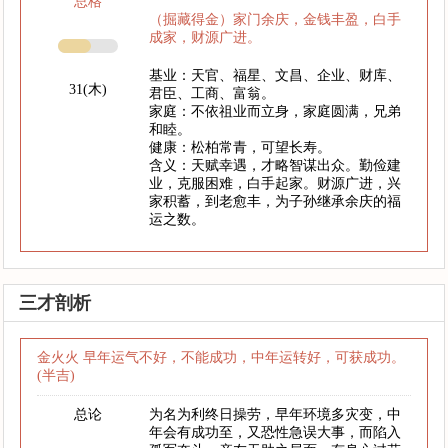
总格
（掘藏得金）家门余庆，金钱丰盈，白手
成家，财源广进。
基业：天官、福星、文昌、企业、财库、
31(木)
君臣、工商、富翁。
家庭：不依祖业而立身，家庭圆满，兄弟
和睦。
健康：松柏常青，可望长寿。
含义：天赋幸遇，才略智谋出众。勤俭建
业，克服困难，白手起家。财源广进，兴
家积蓄，到老愈丰，为子孙继承余庆的福
运之数。
三才剖析
金火火 早年运气不好，不能成功，中年运转好，可获成功。
(半吉)
总论
为名为利终日操劳，早年环境多灾变，中
年会有成功至，又恐性急误大事，而陷入