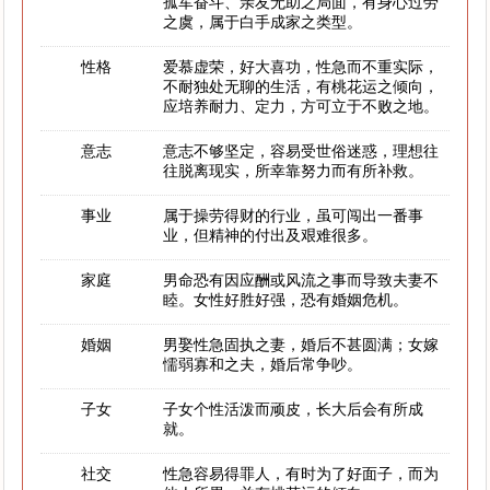
孤军奋斗、亲友无助之局面，有身心过劳
之虞，属于白手成家之类型。
性格
爱慕虚荣，好大喜功，性急而不重实际，
不耐独处无聊的生活，有桃花运之倾向，
应培养耐力、定力，方可立于不败之地。
意志
意志不够坚定，容易受世俗迷惑，理想往
往脱离现实，所幸靠努力而有所补救。
事业
属于操劳得财的行业，虽可闯出一番事
业，但精神的付出及艰难很多。
家庭
男命恐有因应酬或风流之事而导致夫妻不
睦。女性好胜好强，恐有婚姻危机。
婚姻
男娶性急固执之妻，婚后不甚圆满；女嫁
懦弱寡和之夫，婚后常争吵。
子女
子女个性活泼而顽皮，长大后会有所成
就。
社交
性急容易得罪人，有时为了好面子，而为