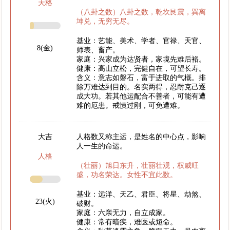
天格
（八卦之数）八卦之数，乾坎艮震，巽离
坤兑，无穷无尽。
基业：艺能、美术、学者、官禄、天官、
8(金)
师表、畜产。
家庭：兴家成为达贤者，家境先难后裕。
健康：高山立松，完健自在，可望长寿。
含义：意志如磐石，富于进取的气概。排
除万难达到目的。名实两得，忍耐克己逐
成大功。若其他运配合不善者，可能有遭
难的厄患。戒慎过刚，可免遭难。
大吉
人格数又称主运，是姓名的中心点，影响
人一生的命运。
人格
（壮丽）旭日东升，壮丽壮观，权威旺
盛，功名荣达。女性不宜此数。
基业：远洋、天乙、君臣、将星、劫煞、
23(火)
破财。
家庭：六亲无力，自立成家。
健康：常有暗疾，难医或短命。