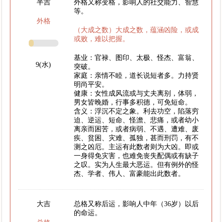
半吉
外格又称变格，影响人的社交能力、智慧
等。
外格
（大成之数）大成之数，蕴涵凶险，或成
或败，难以把握。
基业：官禄、图印、太极、怪杰、富翁、
9(水)
突破。
家庭：亲情不睦，道长说短者多。力持贤
明尚平安。
健康：女性成风流或与丈夫离别，体弱，
男女皆晚婚，行事多积德，可免短命。
含义：浮沉不定之象。利去功空，陷落穷
迫、逆运、短命、怪澹、悲痛，或者幼小
离亲而困苦，或者病弱、不遇、遭难、废
疾、贫困、灾难、孤独，甚而刑罚，有不
测之凶厄。主运有此数者则为大凶。即或
一身得免灾害，也难免丧失配偶或有缺子
之叹。实为人生最大恶运。但有例外的怪
杰、学者、伟人、富豪能出此数者。
大吉
总格又称后运，影响人中年（36岁）以后
的命运。