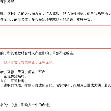
业蓬勃发展。
金旺。这种组合的人心底善良，待人诚恳，但也顽强固执，处事容易冲动
业多变化，耐性欠佳，多会受到环境或他人的迫害，难得平安。
来的，和其他数结合对人产生影响，单独不论凶吉。
数，乾坎艮震，巽离坤兑，无穷无尽。
学者、官禄、天官、师表、畜产。
者，家境先难后裕。
健自在，可望长寿。
富于进取的气概。排除万难达到目的。名实两得，忍耐克己逐成大功。若
。
姓名的中心点，影响人一生的命运。