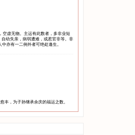
地，空虚无物。主运有此数者，多非业短
，自幼失亲，病弱遭难，或惹官非等。非
万人中亦有一二例外者可绝处逢生。
老愈丰，为子孙继承余庆的福运之数。