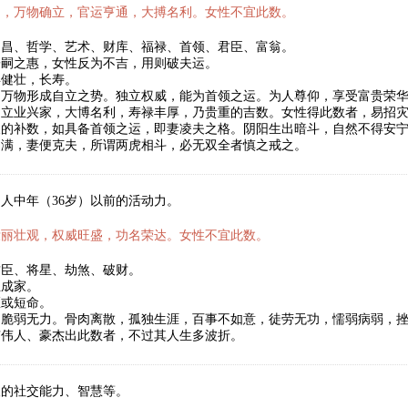
月，万物确立，官运亨通，大搏名利。女性不宜此数。
文昌、哲学、艺术、财库、福禄、首领、君臣、富翁。
子嗣之惠，女性反为不吉，用则破夫运。
年健壮，长寿。
，万物形成自立之势。独立权威，能为首领之运。为人尊仰，享受富贵荣
。立业兴家，大博名利，寿禄丰厚，乃贵重的吉数。女性得此数者，易招
天的补数，如具备首领之运，即妻凌夫之格。阴阳生出暗斗，自然不得安
圆满，妻便克夫，所谓两虎相斗，必无双全者慎之戒之。
人中年（36岁）以前的活动力。
壮丽壮观，权威旺盛，功名荣达。女性不宜此数。
君臣、将星、劫煞、破财。
立成家。
医或短命。
，脆弱无力。骨肉离散，孤独生涯，百事不如意，徒劳无功，懦弱病弱，
有伟人、豪杰出此数者，不过其人生多波折。
人的社交能力、智慧等。