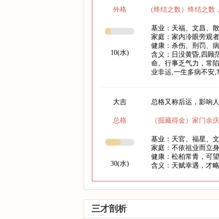
外格
(终结之数）终结之数
基业：天福、文昌、
家庭：家内冷眼旁观
健康：杀伤、刑罚、
10(水)
含义：日没黄昏,四顾
命。行事乏气力，常陷
业非运,一生多病不安
大吉
总格又称后运，影响人
总格
（掘藏得金）家门余
基业：天官、福星、
家庭：不依祖业而立
健康：松柏常青，可
30(水)
含义：天赋幸遇，才
三才剖析