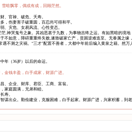
，雪暗飘零，偶或有成，回顾茫然。
散财、官禄、破危、夭寿。
者多，伤妻害子破重圆，百忍尚可得和平。
病弱、灾危、女易风流、心性变态。
茫茫,神哭鬼号之象。其凶恶甚于九数，为事物吉终之运。有如黑暗的境
于不如意，障碍重重终失败,遂致破家亡产，贫困逆难迭至。无眷属之缘
,常遇不测之灾祸。“三才”配置不善者，大都中年前后编入黄泉之籍。然
中年（36岁）以后的命运。
庆，金钱丰盈，白手成家，财源广进。
文昌、企业、财库、君臣、工商、富翁。
身，家庭圆满，兄弟和睦。
望长寿。
略智谋出众。勤俭建业，克服困难，白手起家。财源广进，兴家积蓄，到