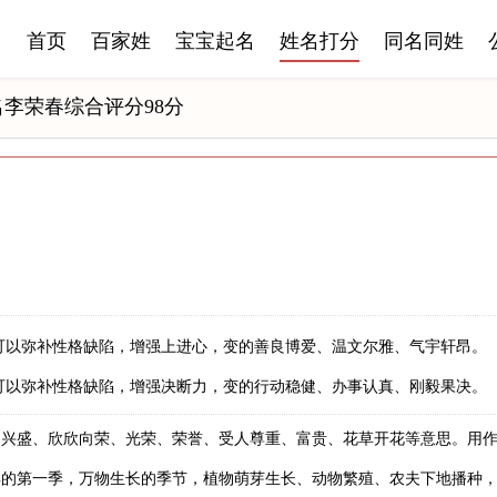
首页
百家姓
宝宝起名
姓名打分
同名同姓
名李荣春综合评分98分
可以弥补性格缺陷，增强上进心，变的善良博爱、温文尔雅、气宇轩昂。
可以弥补性格缺陷，增强决断力，变的行动稳健、办事认真、刚毅果决。
、兴盛、欣欣向荣、光荣、荣誉、受人尊重、富贵、花草开花等意思。用
年的第一季，万物生长的季节，植物萌芽生长、动物繁殖、农夫下地播种