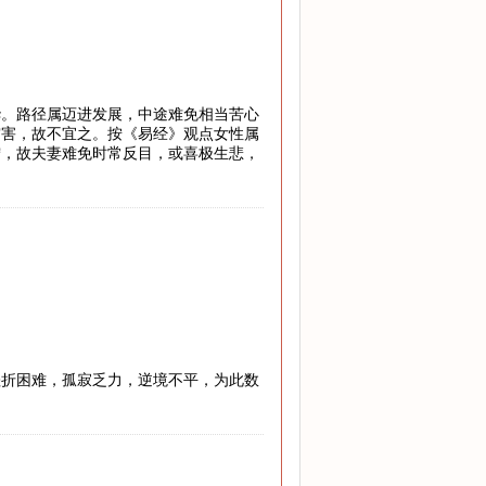
华。路径属迈进发展，中途难免相当苦心
灾害，故不宜之。按《易经》观点女性属
宁，故夫妻难免时常反目，或喜极生悲，
挫折困难，孤寂乏力，逆境不平，为此数