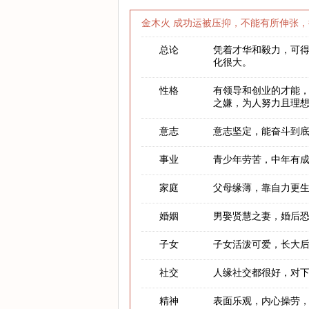
金木火 成功运被压抑，不能有所伸张，
总论
凭着才华和毅力，可
化很大。
性格
有领导和创业的才能
之嫌，为人努力且理
意志
意志坚定，能奋斗到
事业
青少年劳苦，中年有
家庭
父母缘薄，靠自力更
婚姻
男娶贤慧之妻，婚后
子女
子女活泼可爱，长大
社交
人缘社交都很好，对
精神
表面乐观，内心操劳