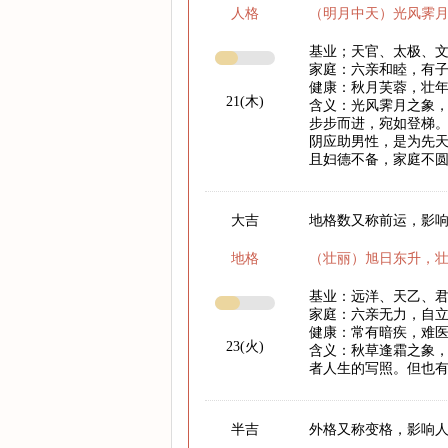
人格
（明月中天）光风霁
基业；天官、太极、
家庭：六亲和睦，有
健康：秋月芙蓉，壮
21(木)
含义：光风霁月之象
步步而进，宛如登梯
阴应助男性，是为先
且妇德不备，家庭不
大吉
地格数又称前运，影响
地格
（壮丽）旭日东升，
基业：远洋、天乙、
家庭：六亲无力，自
健康：常有暗疾，难
23(火)
含义：秋草逢霜之象
者人生的写照。但也
半吉
外格又称变格，影响