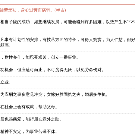
徒劳无功，身心过劳而病弱。(半吉)
得相当阶段的成功，如想继续发展，可能会碰到许多困难，以致产生不平
，凡事有计划性的安排，有技艺方面的特长，可得人赞赏，为人仁慈，但
想颇高。
底，耐性亦佳，能忍受艰苦，创立一番事业。
成功机会，但应适可而止，不可贪得无厌，以免劳命伤财。
生立业。
恐为应酬之事多意见冲突；女嫁好胜固执之夫，婚后多争执。
后在社会上会有成就，帮助父母。
下属也很慈爱，能得朋友意外之助。
，精神不安定，为事业劳碌不休。