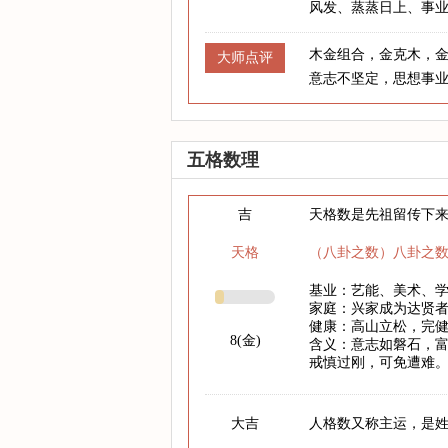
风发、蒸蒸日上、事
木金组合，金克木，
大师点评
意志不坚定，思想事
五格数理
吉
天格数是先祖留传下
天格
（八卦之数）八卦之
基业：艺能、美术、
家庭：兴家成为达贤
健康：高山立松，完
8(金)
含义：意志如磐石，
戒慎过刚，可免遭难
大吉
人格数又称主运，是