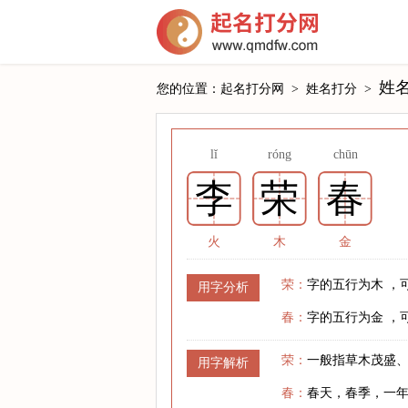
姓
您的位置：
起名打分网
>
姓名打分
>
lǐ
róng
chūn
李
荣
春
火
木
金
荣：
字的五行为木 ，
用字分析
春：
字的五行为金 ，
荣：
一般指草木茂盛
用字解析
春：
春天，春季，一