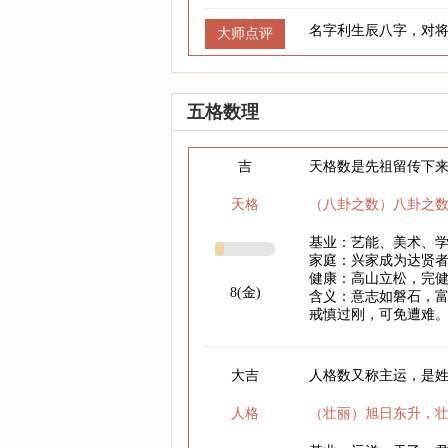
名字利生辰八字，对
大师点评
五格数理
吉
天格数是先祖留传下
天格
（八卦之数）八卦之
基业：艺能、美术、
家庭：兴家成为达贤
健康：高山立松，完
8(金)
含义：意志如磐石，
戒慎过刚，可免遭难
大吉
人格数又称主运，是
人格
（壮丽）旭日东升，