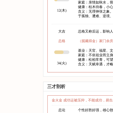
家庭：亲情如秋水，
健康：枯木待春，小心
12(木)
含义：无理伸张之象。
于孤独、遭难、逆境
大吉
总格又称后运，影响人
总格
（掘藏得金）家门余
基业：天官、福星、
家庭：不依祖业而立
健康：松柏常青，可
34(火)
含义：天赋幸遇，才
三才剖析
金火金 成功运被压抑，不能成功，易生
总论
个性好胜好强，雄心