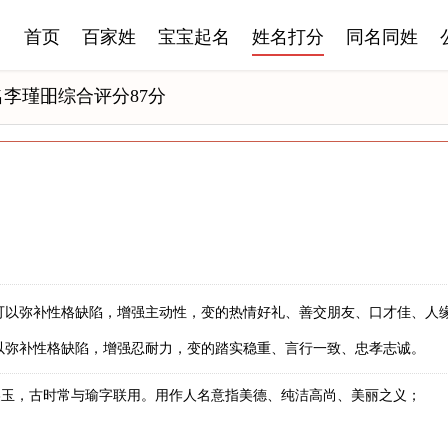
首页
百家姓
宝宝起名
姓名打分
同名同姓
名李瑾昍综合评分87分
可以弥补性格缺陷，增强主动性，变的热情好礼、善交朋友、口才佳、人
以弥补性格缺陷，增强忍耐力，变的踏实稳重、言行一致、忠孝志诚。
美玉，古时常与瑜字联用。用作人名意指美德、纯洁高尚、美丽之义；