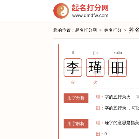
姓
您的位置：
起名打分网
>
姓名打分
>
lǐ
jǐn
xuān
李
瑾
昍
火
火
瑾：
字的五行为火 ，
用字分析
昍：
字的五行为 ，可
瑾：
瑾字的意思是指
用字解析
昍：
0