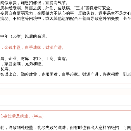
骨肉似寒炭，施恩招怨恨，宜提高气节。
患神经衰弱、胃癌之疾，外伤、皮肤病。“三才”善良者可安全。
妄顾自身薄弱无力，企图做力不从心的事，反致失败。遇事易生不足之心
、病弱、不如意等困境中，或因其他运的配合不善而导致意外的失败，甚
中年（36岁）以后的命运。
庆，金钱丰盈，白手成家，财源广进。
文昌、企业、财库、君臣、工商、富翁。
身，家庭圆满，兄弟和睦。
望长寿。
略智谋出众。勤俭建业，克服困难，白手起家。财源广进，兴家积蓄，到
心身过劳及病难。(半吉)
勃勃，终致到处碰壁，尝尽失败的滋味，但有时也有出人意料的绝招，可