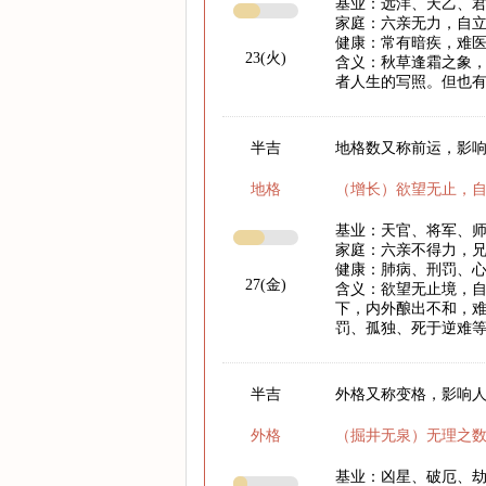
基业：远洋、天乙、
家庭：六亲无力，自
健康：常有暗疾，难
23(火)
含义：秋草逢霜之象
者人生的写照。但也
半吉
地格数又称前运，影响
地格
（增长）欲望无止，
基业：天官、将军、
家庭：六亲不得力，
健康：肺病、刑罚、
27(金)
含义：欲望无止境，
下，内外酿出不和，
罚、孤独、死于逆难
半吉
外格又称变格，影响
外格
（掘井无泉）无理之
基业：凶星、破厄、