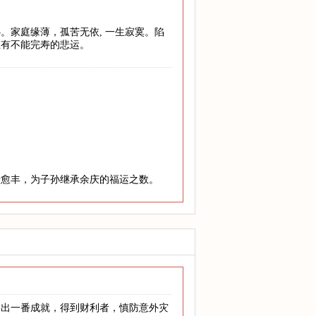
。家庭缘薄，孤苦无依, 一生寂寞。陷
至有不能完寿的悲运。
老愈丰，为子孙继承余庆的福运之数。
闯出一番成就，得到财利者，慎防意外灾