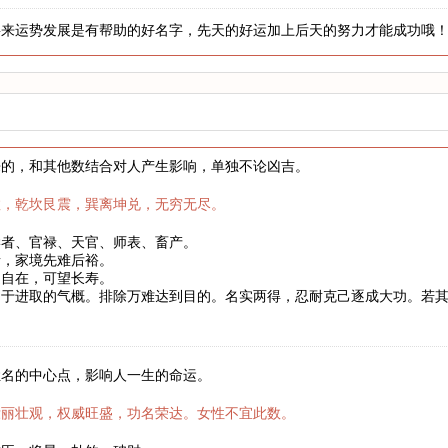
将来运势发展是有帮助的好名字，先天的好运加上后天的努力才能成功哦
来的，和其他数结合对人产生影响，单独不论凶吉。
数，乾坎艮震，巽离坤兑，无穷无尽。
学者、官禄、天官、师表、畜产。
者，家境先难后裕。
健自在，可望长寿。
富于进取的气概。排除万难达到目的。名实两得，忍耐克己逐成大功。若
。
姓名的中心点，影响人一生的命运。
壮丽壮观，权威旺盛，功名荣达。女性不宜此数。