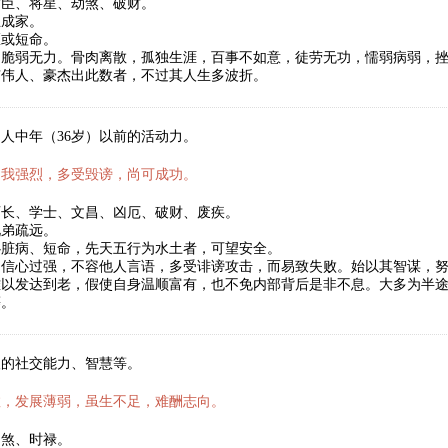
君臣、将星、劫煞、破财。
立成家。
医或短命。
，脆弱无力。骨肉离散，孤独生涯，百事不如意，徒劳无功，懦弱病弱，
有伟人、豪杰出此数者，不过其人生多波折。
人中年（36岁）以前的活动力。
自我强烈，多受毁谤，尚可成功。
师长、学士、文昌、凶厄、破财、废疾。
兄弟疏远。
心脏病、短命，先天五行为水土者，可望安全。
自信心过强，不容他人言语，多受诽谤攻击，而易致失败。始以其智谋，
难以发达到老，假使自身温顺富有，也不免内部背后是非不息。大多为半
等。
人的社交能力、智慧等。
数，发展薄弱，虽生不足，难酬志向。
劫煞、时禄。