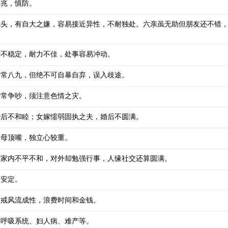
之兆，慎防。
风头，有自大之嫌，容易接近异性，不耐独处。六亲虽无助但朋友还不错
。
亦不稳定，耐力不佳，处事容易冲动。
十常八九，但绝不可自暴自弃，误入歧途。
妻常争吵，须注意色情之灾。
婚后不和睦；女嫁懦弱固执之夫，婚后不圆满。
父母顶嘴，独立心较重。
，家内不平不和，对外却勉强行事，人缘社交还算圆满。
不安定。
须戒风流成性，浪费时间和金钱。
、呼吸系统、妇人病、难产等。