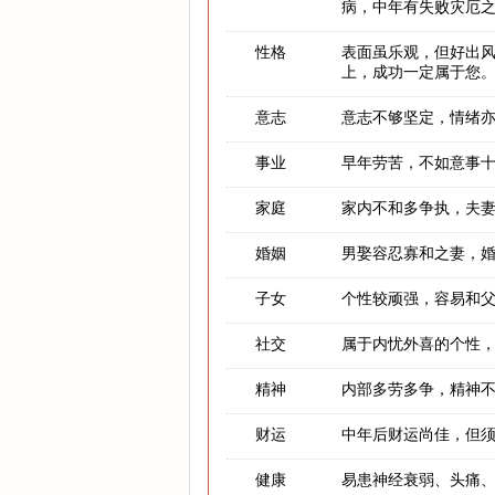
病，中年有失败灾厄
性格
表面虽乐观，但好出
上，成功一定属于您
意志
意志不够坚定，情绪
事业
早年劳苦，不如意事
家庭
家内不和多争执，夫
婚姻
男娶容忍寡和之妻，
子女
个性较顽强，容易和
社交
属于内忧外喜的个性
精神
内部多劳多争，精神
财运
中年后财运尚佳，但
健康
易患神经衰弱、头痛