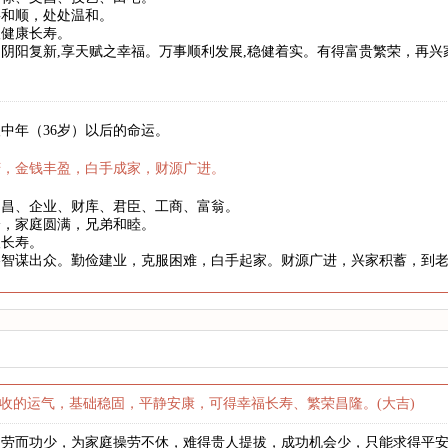
事和顺，处处温和。
望健康长寿。
阴阳复新,享天赋之幸福。万事顺利发展,稳健着实。有得富贵繁荣，再
中年（36岁）以后的命运。
庆，金钱丰盈，白手成家，财源广进。
文昌、企业、财库、君臣、工商、富翁。
身，家庭圆满，兄弟和睦。
望长寿。
略智谋出众。勤俭建业，克服困难，白手起家。财源广进，兴家积蓄，到
收的运气，基础稳固，平静安康，可得幸福长寿、繁荣昌隆。(大吉)
多劳而功少，为家庭操劳不休，难得贵人提拔，成功机会少，只能求得平