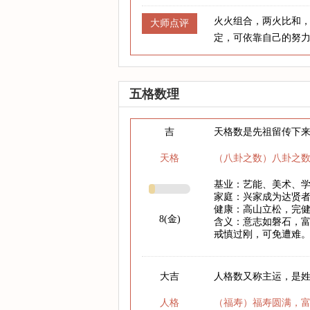
火火组合，两火比和
大师点评
定，可依靠自己的努
五格数理
吉
天格数是先祖留传下
天格
（八卦之数）八卦之
基业：艺能、美术、
家庭：兴家成为达贤
健康：高山立松，完
8(金)
含义：意志如磐石，
戒慎过刚，可免遭难
大吉
人格数又称主运，是
人格
（福寿）福寿圆满，