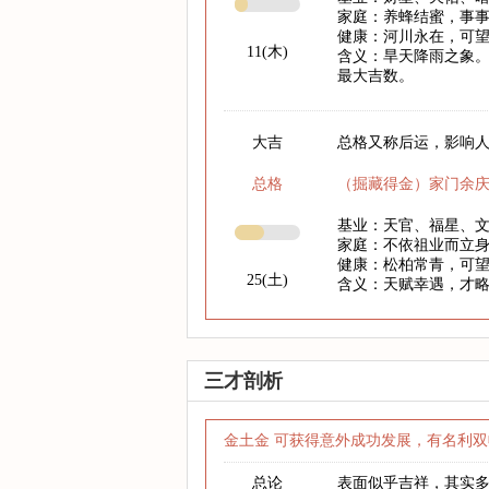
家庭：养蜂结蜜，事
健康：河川永在，可
11(木)
含义：旱天降雨之象。
最大吉数。
大吉
总格又称后运，影响人
总格
（掘藏得金）家门余
基业：天官、福星、
家庭：不依祖业而立
健康：松柏常青，可
25(土)
含义：天赋幸遇，才
三才剖析
金土金 可获得意外成功发展，有名利双
总论
表面似乎吉祥，其实