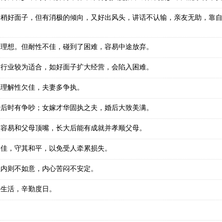
，稍好面子，但有消极的倾向，又好出风头，讲话不认输，亲友无助，靠
求理想。但耐性不佳，碰到了困难，容易中途放弃。
本行业较为适合，如好面子扩大经营，会陷入困难。
偶理解性欠佳，夫妻多争执。
婚后时有争吵；女嫁才华固执之夫，婚后大致美满。
较容易和父母顶嘴，长大后能有成就并孝顺父母。
不佳，守其和平，以免受人牵累损失。
但内则不如意，内心苦闷不安定。
持生活，辛勤度日。
。