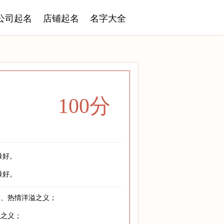
公司起名
店铺起名
名字大全
100分
缘好。
缘好。
朗、热情洋溢之义；
识之义；