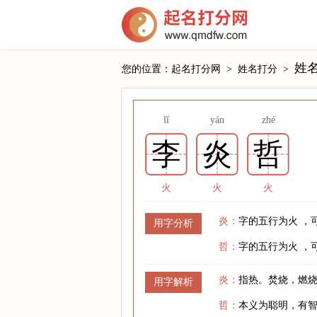
姓名
您的位置：
起名打分网
>
姓名打分
>
lǐ
yán
zhé
李
炎
哲
火
火
火
炎：
字的五行为火 ，
用字分析
哲：
字的五行为火 ，
炎：
指热。焚烧，燃
用字解析
哲：
本义为聪明，有