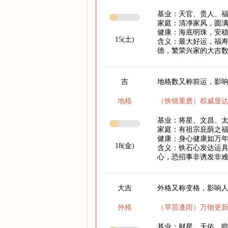
基业：天官、贵人、
家庭：清净家风，圆
健康：海底明珠，安
15(土)
含义：最大好运，福
德，繁荣兴家的大吉
吉
地格数又称前运，影响
地格
（铁镜重磨）权威显
基业：将星、文昌、
家庭：有祖宗庇荫之
健康：身心健康如万
18(金)
含义：铁石心发达运
心，恐招事非诱发非
大吉
外格又称变格，影响
外格
（旱苗逢雨）万物更
基业：财星、天佑、