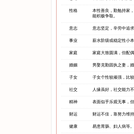
性格
本性善良，勤勉持家
能积极争取。
意志
意志坚定，辛劳中追
事业
薪水阶级或稳定性小
家庭
家庭大致圆满，但配
婚姻
男娶克勤固执之妻，
子女
子女个性较顽强，比
社交
人缘虽好，社交能力
精神
表面似乎乐观无事，
财运
财运不佳，靠努力维
健康
易患胃肠、妇人病等