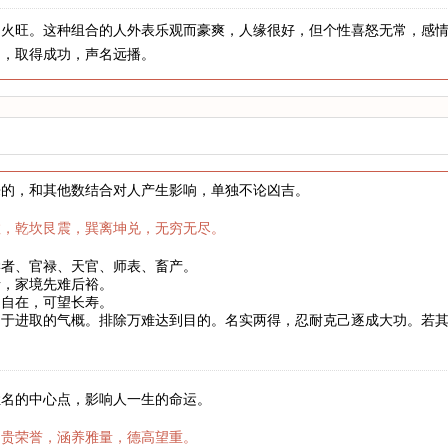
，火旺。这种组合的人外表乐观而豪爽，人缘很好，但个性喜怒无常，感
力，取得成功，声名远播。
来的，和其他数结合对人产生影响，单独不论凶吉。
数，乾坎艮震，巽离坤兑，无穷无尽。
学者、官禄、天官、师表、畜产。
者，家境先难后裕。
健自在，可望长寿。
富于进取的气概。排除万难达到目的。名实两得，忍耐克己逐成大功。若
。
姓名的中心点，影响人一生的命运。
富贵荣誉，涵养雅量，德高望重。