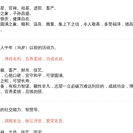
福星、官禄、祖基、进田、畜产。
满之象，子孙昌盛。
稳馀庆，健康自在。
寿圆满之象。顺和、温良、雅量。集上下之信，令人敬慕，多受福泽，德
数。
人中年（36岁）以前的活动力。
达，博得名利，且养柔德，功成名就。
太极、畜产、财帛、技艺。
福，心慈口硬，宜守和平，可望圆满。
年之蛇，可望长寿。
具备，有权力智谋。颖性非凡，志望一立必破万难达到目的，成就功业，
难。宜养柔德，且慎勿骄。
人的社交能力、智慧等。
新，调顺发达，恢弘泽世，繁荣富贵。
暗禄、文昌、技艺、田宅。