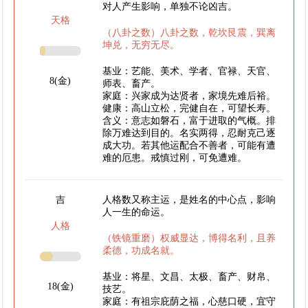
对人产生影响，单独不论凶吉。
天格
（八卦之数）八卦之数，乾坎艮震，巽离
坤兑，无穷无尽。
基业：艺能、美术、学者、官禄、天官、
8(金)
师表、畜产。
家庭：兴家成为达贤者，家境先难后裕。
健康：高山立松，完健自在，可望长寿。
含义：意志如磐石，富于进取的气概。排
除万难达到目的。名实两得，忍耐克己逐
成大功。若其他运配合不善者，可能有遭
难的厄患。戒慎过刚，可免遭难。
吉
人格数又称主运，是姓名的中心点，影响
人一生的命运。
人格
（铁镜重磨）权威显达，博得名利，且养
柔德，功成名就。
基业：将星、文昌、太极、畜产、财帛、
18(金)
技艺。
家庭：有祖宗庇荫之福，心慈口硬，宜守