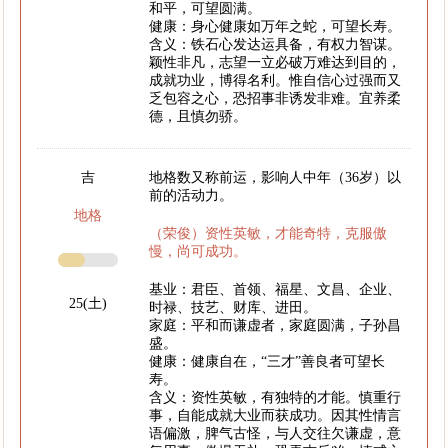
和平，可望圆满。
健康：身心健康如万年之蛇，可望长寿。
含义：铁石心发达运具备，有权力智谋。
颖性非凡，志望一立必破万难达到目的，
成就功业，博得名利。惟自信心过强而又
乏包容之心，恐招事非诱发非难。宜养柔
德，且慎勿骄。
吉
地格数又称前运，影响人中年（36岁）以
前的活动力。
地格
（荣俊）资性英敏，才能奇特，克服傲
慢，尚可成功。
基业：君臣、首领、福星、文昌、企业、
25(土)
时禄、技艺、财库、进田。
家庭：平和而谦虚者，家庭圆满，子孙昌
盛。
健康：健康自在，“三才”善良者可望长
寿。
含义：资性英敏，有独特的才能。慎重行
事，自能成就大业而获成功。因其性情言
语偏激，脾气古怪，与人交往欠谦虚，意