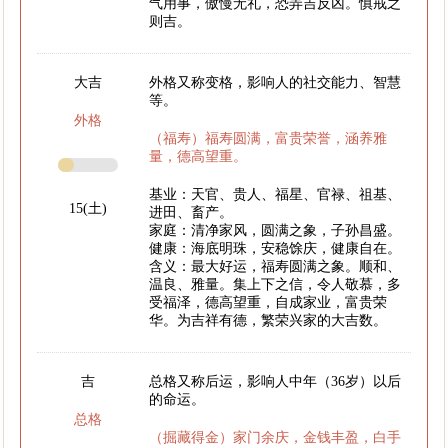
气用事，傲慢无礼，恐弄吉反凶。慎戒之
则吉。
大吉
外格又称变格，影响人的社交能力、智慧
等。
外格
（福寿）福寿圆满，富贵荣誉，涵养雅
量，德高望重。
基业：天官、贵人、福星、官禄、祖基、
15(土)
进田、畜产。
家庭：清净家风，圆满之象，子孙昌盛。
健康：海底明珠，安稳馀庆，健康自在。
含义：最大好运，福寿圆满之象。顺和、
温良、雅量。集上下之信，令人敬慕，多
受福泽，德高望重，自成家业，富贵荣
华。为吉祥有德，繁荣兴家的大吉数。
吉
总格又称后运，影响人中年（36岁）以后
的命运。
总格
（掘藏得金）家门余庆，金钱丰盈，白手