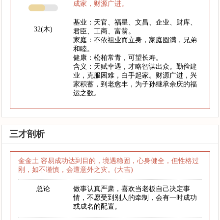
成家，财源广进。
基业：天官、福星、文昌、企业、财库、
32(木)
君臣、工商、富翁。
家庭：不依祖业而立身，家庭圆满，兄弟
和睦。
健康：松柏常青，可望长寿。
含义：天赋幸遇，才略智谋出众。勤俭建
业，克服困难，白手起家。财源广进，兴
家积蓄，到老愈丰，为子孙继承余庆的福
运之数。
三才剖析
金金土 容易成功达到目的，境遇稳固，心身健全，但性格过
刚，如不谨慎，会遭意外之灾。(大吉)
总论
做事认真严肃，喜欢当老板自己决定事
情，不愿受到别人的牵制，会有一时成功
或成名的配置。