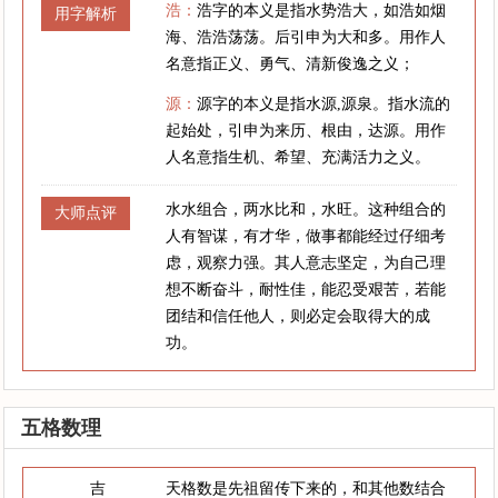
浩：
浩字的本义是指水势浩大，如浩如烟
用字解析
海、浩浩荡荡。后引申为大和多。用作人
名意指正义、勇气、清新俊逸之义；
源：
源字的本义是指水源,源泉。指水流的
起始处，引申为来历、根由，达源。用作
人名意指生机、希望、充满活力之义。
水水组合，两水比和，水旺。这种组合的
大师点评
人有智谋，有才华，做事都能经过仔细考
虑，观察力强。其人意志坚定，为自己理
想不断奋斗，耐性佳，能忍受艰苦，若能
团结和信任他人，则必定会取得大的成
功。
五格数理
吉
天格数是先祖留传下来的，和其他数结合