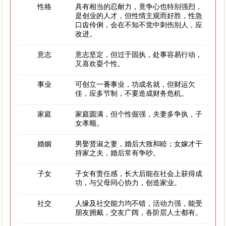
性格
具有相当的忍耐力，竟争心也特别强烈，
是创业的人才，但性情主观而好胜，性急
口齿伶俐，会在不知不觉中刺伤别人，应
改进。
意志
意志坚定，但过于固执，处事容易行动，
又喜欢耍个性。
事业
可创立一番事业，功成名就，但财运欠
佳，应多节制，不要造成财务危机。
家庭
家庭圆满，但个性倔强，夫妻多争执，子
女孝顺。
婚姻
男娶贤淑之妻，婚后大致和睦；女嫁才干
持家之夫，婚后常有争吵。
子女
子女有责任感，长大后能在社会上获得成
功，与父母同心协力，创造家业。
社交
人缘及社交能力均不错，活动力强，能受
朋友拥戴，交友广阔，各阶层人士都有。