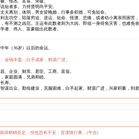
太极、怪杰、富翁、突破。
长说短者多。力持贤明尚平安。
与丈夫离别，体弱，男女皆晚婚，行事多积德，可免短命。
。利去功空，陷落穷迫、逆运、短命、怪澹、悲痛，或者幼小离亲而困苦
罚，有不测之凶厄。主运有此数者则为大凶。即或一身得免灾害，也难免
、学者、伟人、富豪能出此数者。
中年（36岁）以后的命运。
庆，金钱丰盈，白手成家，财源广进。
文昌、企业、财库、君臣、工商、富翁。
身，家庭圆满，兄弟和睦。
望长寿。
略智谋出众。勤俭建业，克服困难，白手起家。财源广进，兴家积蓄，到
虽得稍稍安定，但也恐有不安，宜谨慎行事。(半吉)