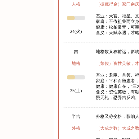
人格
（掘藏得金）家门余
基业：天官、福星、
家庭：不依祖业而立
健康：松柏常青，可
24(火)
含义：天赋幸遇，才
吉
地格数又称前运，影响
地格
（荣俊）资性英敏，
基业：君臣、首领、
家庭：平和而谦虚者
健康：健康自在，“三
25(土)
含义：资性英敏，有
慢无礼，恐弄吉反凶
半吉
外格又称变格，影响
外格
（大成之数）大成之