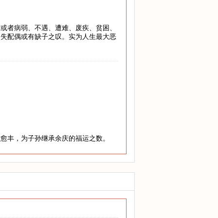
，或者病弱、不遇、遭难、废疾、贫困、
丧失配偶或有缺子之叹。实为人生最大恶
老愈丰，为子孙继承余庆的福运之数。