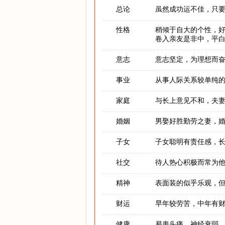
总论
虽然成功运不佳，只
性格
稍倾于自大的个性，
卷入亲友是非中，平
意志
意志坚定，为理想而
事业
从事人际关系较单纯
家庭
与长上意见不和，夫
婚姻
男娶好胜勤劳之妻，
子女
子女聪明有责任感，
社交
待人热心积极而常为
精神
表面装的似乎乐观，
财运
早年较劳苦，中年有
健康
易患头痛、神经衰弱