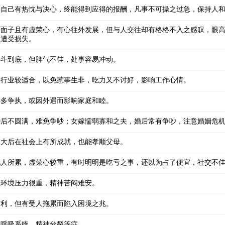
要自己有热忱与决心，终能得到应得的报酬，凡事不可操之过急，保持人
好面子且有虚荣心，有心往外发展，但与人交往却有格格不入之感叹，眼
白遭受损失。
奋斗到底，但脾气不佳，处事容易冲动。
的行业较适合，以免惹事生非，吃力又不讨好，影响工作心情。
妻多争执，或因外遇而影响家庭和睦。
婚后不圆满，难免争吵；女嫁懦弱寡和之夫，婚后常有争吵，注意婚姻危
长大后在社会上有所成就，也能孝顺父母。
他人所累，虚荣心较重，有时明明是吃亏之事，还以为占了便宜，社交不
但环境压力很重，精神苦闷难安。
财利，但有受人拖累而陷入困境之兆。
、呼吸系统、精神分裂等症。