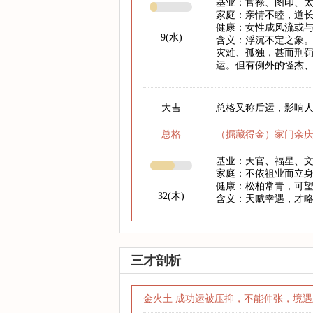
基业：官禄、图印、
家庭：亲情不睦，道
健康：女性成风流或
9(水)
含义：浮沉不定之象
灾难、孤独，甚而刑
运。但有例外的怪杰
大吉
总格又称后运，影响人
总格
（掘藏得金）家门余
基业：天官、福星、
家庭：不依祖业而立
健康：松柏常青，可
32(木)
含义：天赋幸遇，才
三才剖析
金火土 成功运被压抑，不能伸张，境遇