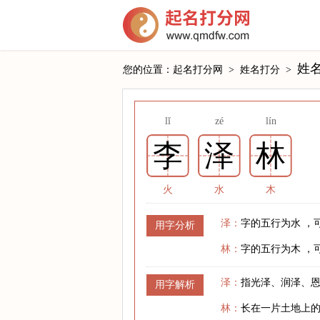
姓
您的位置：
起名打分网
>
姓名打分
>
lǐ
zé
lín
李
泽
林
火
水
木
泽：
字的五行为水 ，
用字分析
林：
字的五行为木 ，
泽：
指光泽、润泽、
用字解析
林：
长在一片土地上