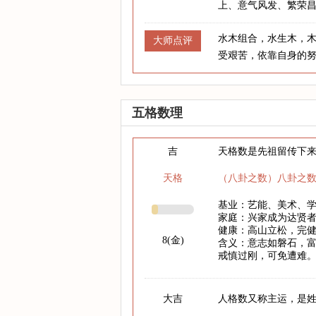
上、意气风发、繁荣
水木组合，水生木，
大师点评
受艰苦，依靠自身的
五格数理
吉
天格数是先祖留传下
天格
（八卦之数）八卦之
基业：艺能、美术、
家庭：兴家成为达贤
健康：高山立松，完
8(金)
含义：意志如磐石，
戒慎过刚，可免遭难
大吉
人格数又称主运，是