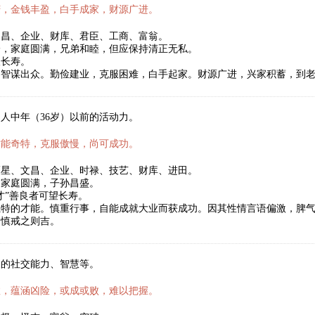
庆，金钱丰盈，白手成家，财源广进。
文昌、企业、财库、君臣、工商、富翁。
身，家庭圆满，兄弟和睦，但应保持清正无私。
望长寿。
略智谋出众。勤俭建业，克服困难，白手起家。财源广进，兴家积蓄，到
人中年（36岁）以前的活动力。
才能奇特，克服傲慢，尚可成功。
福星、文昌、企业、时禄、技艺、财库、进田。
，家庭圆满，子孙昌盛。
才”善良者可望长寿。
独特的才能。慎重行事，自能成就大业而获成功。因其性情言语偏激，脾
。慎戒之则吉。
人的社交能力、智慧等。
数，蕴涵凶险，或成或败，难以把握。