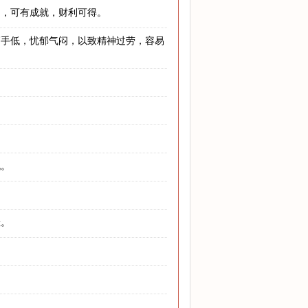
和，可有成就，财利可得。
高手低，忧郁气闷，以致精神过劳，容易
机。
佳。