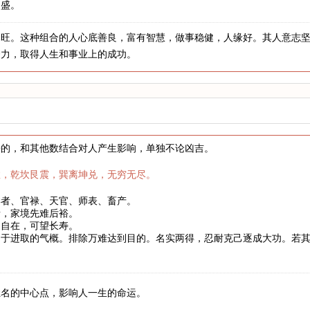
昌盛。
木旺。这种组合的人心底善良，富有智慧，做事稳健，人缘好。其人意志
努力，取得人生和事业上的成功。
来的，和其他数结合对人产生影响，单独不论凶吉。
数，乾坎艮震，巽离坤兑，无穷无尽。
学者、官禄、天官、师表、畜产。
者，家境先难后裕。
健自在，可望长寿。
富于进取的气概。排除万难达到目的。名实两得，忍耐克己逐成大功。若
。
姓名的中心点，影响人一生的命运。