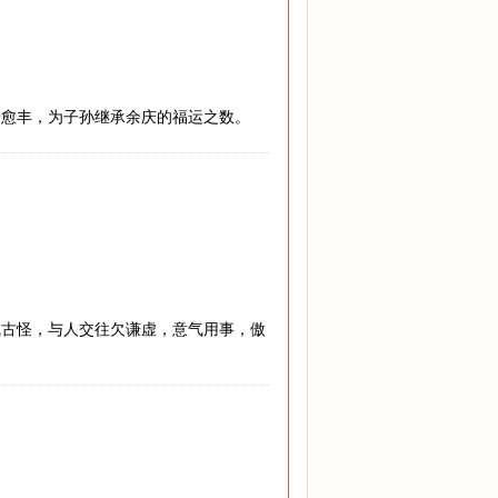
老愈丰，为子孙继承余庆的福运之数。
气古怪，与人交往欠谦虚，意气用事，傲