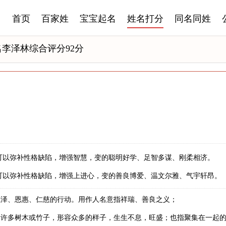
首页
百家姓
宝宝起名
姓名打分
同名同姓
名李泽林综合评分92分
可以弥补性格缺陷，增强智慧，变的聪明好学、足智多谋、刚柔相济。
可以弥补性格缺陷，增强上进心，变的善良博爱、温文尔雅、气宇轩昂。
恩泽、恩惠、仁慈的行动。用作人名意指祥瑞、善良之义；
的许多树木或竹子，形容众多的样子，生生不息，旺盛；也指聚集在一起