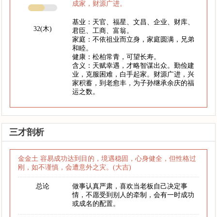
成家，财源广进。
基业：天官、福星、文昌、企业、财库、
32(木)
君臣、工商、富翁。
家庭：不依祖业而立身，家庭圆满，兄弟
和睦。
健康：松柏常青，可望长寿。
含义：天赋幸遇，才略智谋出众。勤俭建
业，克服困难，白手起家。财源广进，兴
家积蓄，到老愈丰，为子孙继承余庆的福
运之数。
三才剖析
金金土 容易成功达到目的，境遇稳固，心身健全，但性格过
刚，如不谨慎，会遭意外之灾。(大吉)
总论
做事认真严肃，喜欢当老板自己决定事
情，不愿受到别人的牵制，会有一时成功
或成名的配置。