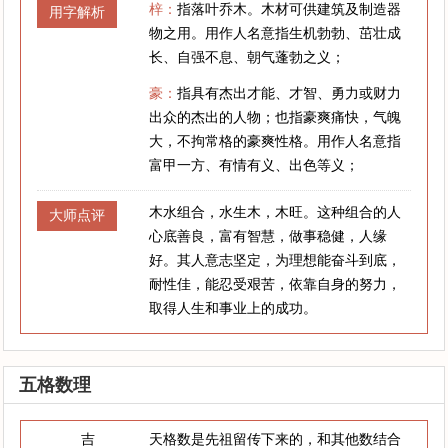
梓：
指落叶乔木。木材可供建筑及制造器
用字解析
物之用。用作人名意指生机勃勃、茁壮成
长、自强不息、朝气蓬勃之义；
豪：
指具有杰出才能、才智、勇力或财力
出众的杰出的人物；也指豪爽痛快，气魄
大，不拘常格的豪爽性格。用作人名意指
富甲一方、有情有义、出色等义；
木水组合，水生木，木旺。这种组合的人
大师点评
心底善良，富有智慧，做事稳健，人缘
好。其人意志坚定，为理想能奋斗到底，
耐性佳，能忍受艰苦，依靠自身的努力，
取得人生和事业上的成功。
五格数理
吉
天格数是先祖留传下来的，和其他数结合