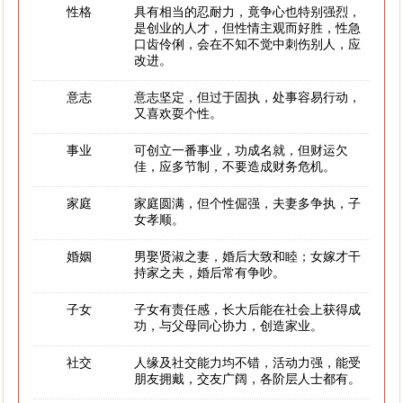
性格
具有相当的忍耐力，竟争心也特别强烈，
是创业的人才，但性情主观而好胜，性急
口齿伶俐，会在不知不觉中刺伤别人，应
改进。
意志
意志坚定，但过于固执，处事容易行动，
又喜欢耍个性。
事业
可创立一番事业，功成名就，但财运欠
佳，应多节制，不要造成财务危机。
家庭
家庭圆满，但个性倔强，夫妻多争执，子
女孝顺。
婚姻
男娶贤淑之妻，婚后大致和睦；女嫁才干
持家之夫，婚后常有争吵。
子女
子女有责任感，长大后能在社会上获得成
功，与父母同心协力，创造家业。
社交
人缘及社交能力均不错，活动力强，能受
朋友拥戴，交友广阔，各阶层人士都有。