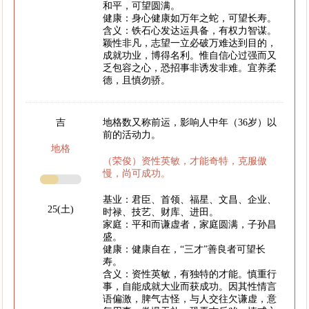
和平，可望圆满。
健康：身心健康如万年之蛇，可望长寿。
含义：铁石心发达运具备，有权力智谋。
颖性非凡，志望一立必破万难达到目的，
成就功业，博得名利。惟自信心过强而又
乏包容之心，恐招事非诱发非难。宜养柔
德，且慎勿骄。
吉
地格数又称前运，影响人中年（36岁）以
前的活动力。
地格
（荣俊）资性英敏，才能奇特，克服傲
慢，尚可成功。
基业：君臣、首领、福星、文昌、企业、
25(土)
时禄、技艺、财库、进田。
家庭：平和而谦虚者，家庭圆满，子孙昌
盛。
健康：健康自在，“三才”善良者可望长
寿。
含义：资性英敏，有独特的才能。慎重行
事，自能成就大业而获成功。因其性情言
语偏激，脾气古怪，与人交往欠谦虚，意