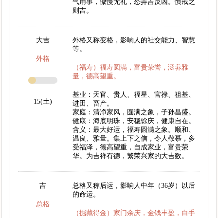
气用事，傲慢无礼，恐弄吉反凶。慎戒之
则吉。
大吉
外格又称变格，影响人的社交能力、智慧
等。
外格
（福寿）福寿圆满，富贵荣誉，涵养雅
量，德高望重。
基业：天官、贵人、福星、官禄、祖基、
15(土)
进田、畜产。
家庭：清净家风，圆满之象，子孙昌盛。
健康：海底明珠，安稳馀庆，健康自在。
含义：最大好运，福寿圆满之象。顺和、
温良、雅量。集上下之信，令人敬慕，多
受福泽，德高望重，自成家业，富贵荣
华。为吉祥有德，繁荣兴家的大吉数。
吉
总格又称后运，影响人中年（36岁）以后
的命运。
总格
（掘藏得金）家门余庆，金钱丰盈，白手