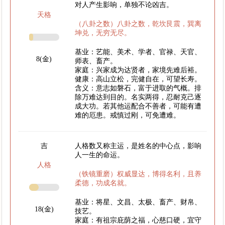
对人产生影响，单独不论凶吉。
天格
（八卦之数）八卦之数，乾坎艮震，巽离
坤兑，无穷无尽。
基业：艺能、美术、学者、官禄、天官、
8(金)
师表、畜产。
家庭：兴家成为达贤者，家境先难后裕。
健康：高山立松，完健自在，可望长寿。
含义：意志如磐石，富于进取的气概。排
除万难达到目的。名实两得，忍耐克己逐
成大功。若其他运配合不善者，可能有遭
难的厄患。戒慎过刚，可免遭难。
吉
人格数又称主运，是姓名的中心点，影响
人一生的命运。
人格
（铁镜重磨）权威显达，博得名利，且养
柔德，功成名就。
基业：将星、文昌、太极、畜产、财帛、
18(金)
技艺。
家庭：有祖宗庇荫之福，心慈口硬，宜守