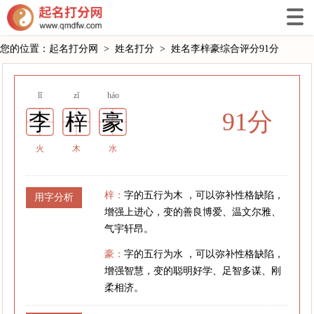
您的位置：
起名打分网
>
姓名打分
>
姓名李梓豪综合评分91分
lǐ
zǐ
háo
91分
李
梓
豪
火
木
水
梓：
字的五行为木 ，可以弥补性格缺陷，
用字分析
增强上进心，变的善良博爱、温文尔雅、
气宇轩昂。
豪：
字的五行为水 ，可以弥补性格缺陷，
增强智慧，变的聪明好学、足智多谋、刚
柔相济。