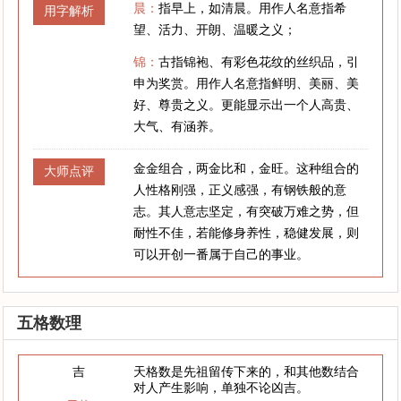
晨：
指早上，如清晨。用作人名意指希
用字解析
望、活力、开朗、温暖之义；
锦：
古指锦袍、有彩色花纹的丝织品，引
申为奖赏。用作人名意指鲜明、美丽、美
好、尊贵之义。更能显示出一个人高贵、
大气、有涵养。
金金组合，两金比和，金旺。这种组合的
大师点评
人性格刚强，正义感强，有钢铁般的意
志。其人意志坚定，有突破万难之势，但
耐性不佳，若能修身养性，稳健发展，则
可以开创一番属于自己的事业。
五格数理
吉
天格数是先祖留传下来的，和其他数结合
对人产生影响，单独不论凶吉。