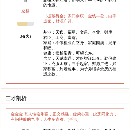
的命运。
总格
（掘藏得金）家门余庆，金钱丰盈，白手
成家，财源广进。
基业：天官、福星、文昌、企业、财库、
34(火)
君臣、工商、富翁。
家庭：不依祖业而立身，家庭圆满，兄弟
和睦。
健康：松柏常青，可望长寿。
含义：天赋幸遇，才略智谋出众。勤俭建
业，克服困难，白手起家。财源广进，兴
家积蓄，到老愈丰，为子孙继承余庆的福
运之数。
三才剖析
金金金 其人性格刚强，正义感强，虚荣心重，缺乏同化力，
有钢铁般的气质，人生多遭难。(半吉)