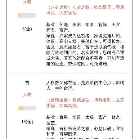
天格
（八卦之数）八卦之数，乾坎艮震，巽离
坤兑，无穷无尽。
基业：艺能、美术、学者、官禄、天官、
8(金)
师表、畜产。
家庭：兴家成为达贤者，家境先难后裕。
健康：高山立松，完健自在，可望长寿。
含义：意志如磐石，富于进取的气概。排
除万难达到目的。名实两得，忍耐克己逐
成大功。若其他运配合不善者，可能有遭
难的厄患。戒慎过刚，可免遭难。
吉
人格数又称主运，是姓名的中心点，影响
人一生的命运。
人格
（铁镜重磨）权威显达，博得名利，且养
柔德，功成名就。
基业：将星、文昌、太极、畜产、财帛、
18(金)
技艺。
家庭：有祖宗庇荫之福，心慈口硬，宜守
和平，可望圆满。