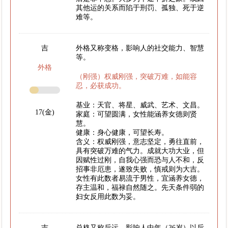
其他运的关系而陷于刑罚、孤独、死于逆
难等。
吉
外格又称变格，影响人的社交能力、智慧
等。
外格
（刚强）权威刚强，突破万难，如能容
忍，必获成功。
基业：天官、将星、威武、艺术、文昌。
17(金)
家庭：可望圆满，女性能涵养女德则贤
慧。
健康：身心健康，可望长寿。
含义：权威刚强，意志坚定，勇往直前，
具有突破万难的气力。成就大功大业，但
因赋性过刚，自我心强而恐与人不和，反
招事非厄患，遂致失败，慎戒则为大吉。
女性有此数者易流于男性，宜涵养女德，
存主温和，福禄自然随之。先天条件弱的
妇女反用此数为妥。
吉
总格又称后运，影响人中年（36岁）以后