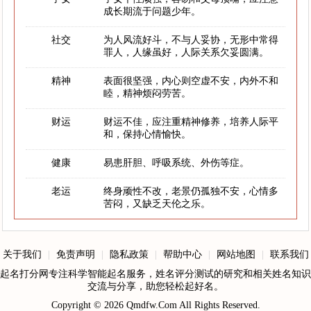
成长期流于问题少年。
社交
为人风流好斗，不与人妥协，无形中常得
罪人，人缘虽好，人际关系欠妥圆满。
精神
表面很坚强，内心则空虚不安，内外不和
睦，精神烦闷劳苦。
财运
财运不佳，应注重精神修养，培养人际平
和，保持心情愉快。
健康
易患肝胆、呼吸系统、外伤等症。
老运
终身顽性不改，老景仍孤独不安，心情多
苦闷，又缺乏天伦之乐。
关于我们
|
免责声明
|
隐私政策
|
帮助中心
|
网站地图
|
联系我们
起名打分网专注科学智能起名服务，姓名评分测试的研究和相关姓名知识
交流与分享，助您轻松起好名。
Copyright © 2026
Qmdfw.Com
All Rights Reserved.