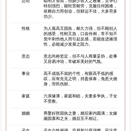
总论
聪明才智高，但缺少容人之雅量，竞争心
特别强烈，能吃苦耐劳，克服任何困难，
依赖自力而创业，但财运不佳，大多劳多
功少。
性格
为人孤高又固执，耐久力强，但不顾别人
的感受，性刚又急，口齿伶俐，常不知不
觉中刺伤他人而引起反感，若能改进顽强
性，必能减少发展之阻力。
意志
意志尚称坚定，但不与人商量妥协，处事
又容易冲动，常破坏美好的气氛。
事业
高不成低不就的个性，有眼高手低的感
叹，应有先见之明，持盈保泰，免惹火烧
身，劳民伤财。
家庭
六亲缘薄，家庭和睦，夫妻多争执，子女
不受教。
婚姻
男娶好胜固执之妻，婚后家内圆满；女嫁
顽固寡和之夫，婚后互不相让。
子女
子女个性顽强，容易和父母顶嘴，应注意