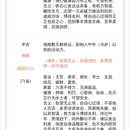
健康：身心健康如万年之蛇，可望长寿。
含义：铁石心发达运具备，有权力智谋。
颖性非凡，志望一立必破万难达到目的，
成就功业，博得名利。惟自信心过强而又
乏包容之心，恐招事非诱发非难。宜养柔
德，且慎勿骄。
半吉
地格数又称前运，影响人中年（36岁）以
前的活动力。
地格
（增长）欲望无止，自我强烈，多受毁
谤，尚可成功。
基业：天官、将军、师长、学士、文昌、
27(金)
凶厄、破财、废疾。
家庭：六亲不得力，兄弟疏远。
健康：肺病、刑罚、心脏病、短命，先天
五行为水土者，可望安全。
含义：欲望无止境，自信心过强，不容他
人言语，多受诽谤攻击，而易致失败。始
以其智谋，努力奋斗博得名利。待过中
年，势渐趋下，内外酿出不和，难以发达
到老，假使自身温顺富有，也不免内部背
后是非不息。大多为半途中折之象。或因