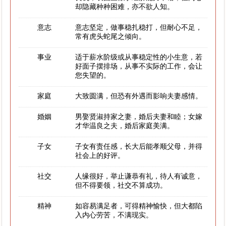
却隐藏种种困难，亦不欲人知。
意志
意志坚定，做事稳扎稳打，但耐心不足，
常有虎头蛇尾之倾向。
事业
适于薪水阶级或从事稳定性的小生意，若
好面子摆排场，从事不实际的工作，会让
您失望的。
家庭
大致圆满，但恐有外遇而影响夫妻感情。
婚姻
男娶贤淑持家之妻，婚后夫妻和睦；女嫁
才华温良之夫，婚后家庭美满。
子女
子女有责任感，长大后能孝顺父母，并得
社会上的好评。
社交
人缘很好，举止谦恭有礼，待人有诚意，
但不得要领，社交不算成功。
精神
如容易满足者，可得精神愉快，但大都陷
入内心劳苦，不满现实。