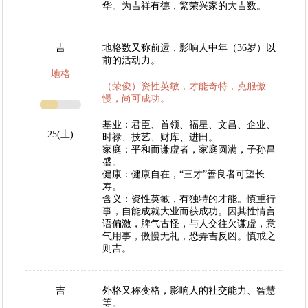
华。为吉祥有德，繁荣兴家的大吉数。
吉
地格数又称前运，影响人中年（36岁）以
前的活动力。
地格
（荣俊）资性英敏，才能奇特，克服傲
慢，尚可成功。
基业：君臣、首领、福星、文昌、企业、
25(土)
时禄、技艺、财库、进田。
家庭：平和而谦虚者，家庭圆满，子孙昌
盛。
健康：健康自在，“三才”善良者可望长
寿。
含义：资性英敏，有独特的才能。慎重行
事，自能成就大业而获成功。因其性情言
语偏激，脾气古怪，与人交往欠谦虚，意
气用事，傲慢无礼，恐弄吉反凶。慎戒之
则吉。
吉
外格又称变格，影响人的社交能力、智慧
等。