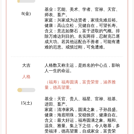
基业：艺能、美术、学者、官禄、天官、
8(金)
师表、畜产。
家庭：兴家成为达贤者，家境先难后裕。
健康：高山立松，完健自在，可望长寿。
含义：意志如磐石，富于进取的气概。排
除万难达到目的。名实两得，忍耐克己逐
成大功。若其他运配合不善者，可能有遭
难的厄患。戒慎过刚，可免遭难。
大吉
人格数又称主运，是姓名的中心点，影响
人一生的命运。
人格
（福寿）福寿圆满，富贵荣誉，涵养雅
量，德高望重。
基业：天官、贵人、福星、官禄、祖基、
15(土)
进田、畜产。
家庭：清净家风，圆满之象，子孙昌盛。
健康：海底明珠，安稳馀庆，健康自在。
含义：最大好运，福寿圆满之象。顺和、
温良、雅量。集上下之信，令人敬慕，多
受福泽，德高望重，自成家业，富贵荣