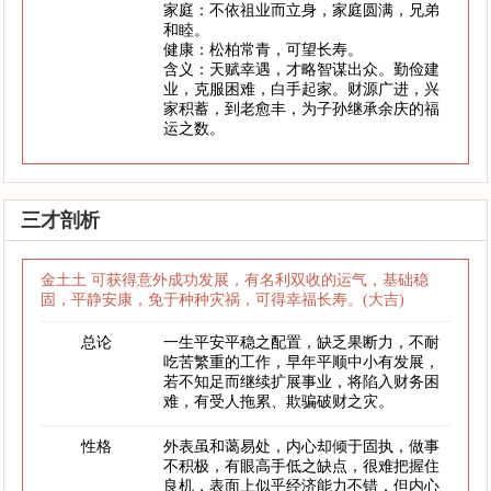
家庭：不依祖业而立身，家庭圆满，兄弟
和睦。
健康：松柏常青，可望长寿。
含义：天赋幸遇，才略智谋出众。勤俭建
业，克服困难，白手起家。财源广进，兴
家积蓄，到老愈丰，为子孙继承余庆的福
运之数。
三才剖析
金土土 可获得意外成功发展，有名利双收的运气，基础稳
固，平静安康，免于种种灾祸，可得幸福长寿。(大吉)
总论
一生平安平稳之配置，缺乏果断力，不耐
吃苦繁重的工作，早年平顺中小有发展，
若不知足而继续扩展事业，将陷入财务困
难，有受人拖累、欺骗破财之灾。
性格
外表虽和蔼易处，内心却倾于固执，做事
不积极，有眼高手低之缺点，很难把握住
良机，表面上似乎经济能力不错，但内心