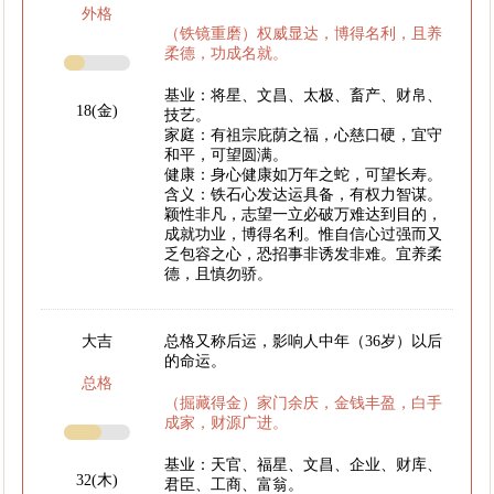
外格
（铁镜重磨）权威显达，博得名利，且养
柔德，功成名就。
基业：将星、文昌、太极、畜产、财帛、
18(金)
技艺。
家庭：有祖宗庇荫之福，心慈口硬，宜守
和平，可望圆满。
健康：身心健康如万年之蛇，可望长寿。
含义：铁石心发达运具备，有权力智谋。
颖性非凡，志望一立必破万难达到目的，
成就功业，博得名利。惟自信心过强而又
乏包容之心，恐招事非诱发非难。宜养柔
德，且慎勿骄。
大吉
总格又称后运，影响人中年（36岁）以后
的命运。
总格
（掘藏得金）家门余庆，金钱丰盈，白手
成家，财源广进。
基业：天官、福星、文昌、企业、财库、
32(木)
君臣、工商、富翁。