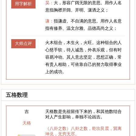
昊：
大，形容广阔无限的意思。用作人名
用字解析
意指胸襟开阔、开明、潇洒之义；
谦：
指谦虚、不自满的意思。用作人名意
指有修养、温文尔雅、品德高尚之义；
火木组合，木生火，火旺。这种组合的人
大师点评
心慈手软，待人诚恳，外表乐观，但有时
容易冲动。其人意志坚定，思想正确，常
有贵人相助，可依靠自己的努力取得事业
上的成功。
五格数理
吉
天格数是先祖留传下来的，和其他数结合
对人产生影响，单独不论凶吉。
天格
（八卦之数）八卦之数，乾坎艮震，巽离
坤兑，无穷无尽。