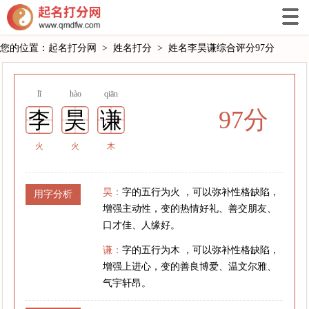
您的位置：
起名打分网
>
姓名打分
>
姓名李昊谦综合评分97分
lǐ
hào
qiān
97分
李
昊
谦
火
火
木
昊：
字的五行为火 ，可以弥补性格缺陷，
用字分析
增强主动性，变的热情好礼、善交朋友、
口才佳、人缘好。
谦：
字的五行为木 ，可以弥补性格缺陷，
增强上进心，变的善良博爱、温文尔雅、
气宇轩昂。